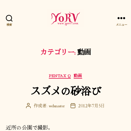
検索
メニュー
YORV
カテゴリー:
動画
カ
PENTAX Q
動画
テ
スズメの砂浴び
ゴ
リ
ー
作成者:
webmaster
2012年7月5日
投
投
稿
稿
者
日
近所の公園で撮影。