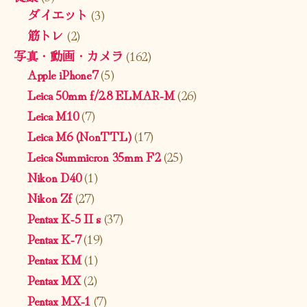
ダイエット
(3)
筋トレ
(2)
写真・動画・カメラ
(162)
Apple iPhone7
(5)
Leica 50mm f/2.8 ELMAR-M
(26)
Leica M10
(7)
Leica M6 (NonTTL)
(17)
Leica Summicron 35mm F2
(25)
Nikon D40
(1)
Nikon Zf
(27)
Pentax K-5 II s
(37)
Pentax K-7
(19)
Pentax KM
(1)
Pentax MX
(2)
Pentax MX-1
(7)