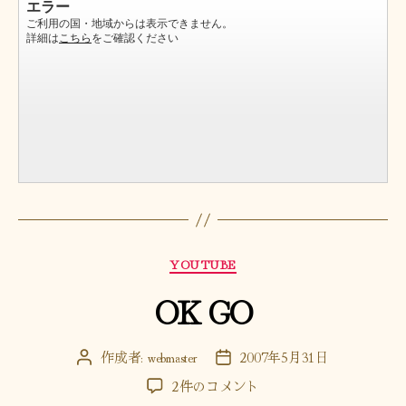
カ
YOUTUBE
テ
OK GO
ゴ
リ
ー
作成者:
webmaster
2007年5月31日
投
投
稿
稿
OK
2件のコメント
者
日
GO