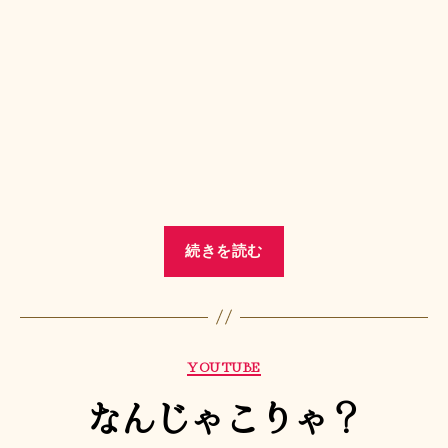
“ASIMO
続きを読む
FALL”
カ
YOUTUBE
テ
なんじゃこりゃ？
ゴ
リ