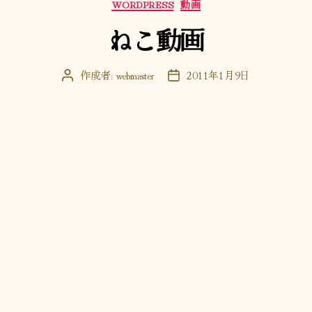
カ
WORDPRESS
動画
テ
ねこ動画
ゴ
リ
ー
作成者:
webmaster
2011年1月9日
投
投
稿
稿
者
日