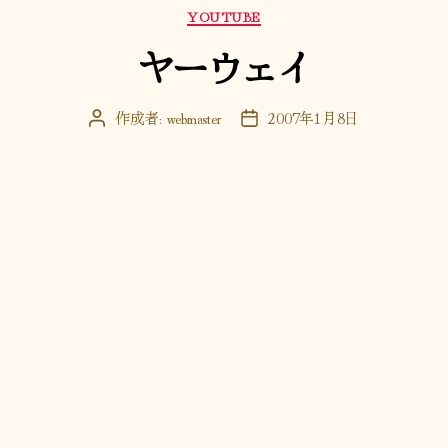
カ
YOUTUBE
テ
ヤーウェイ
ゴ
リ
ー
作成者:
webmaster
2007年1月8日
投
投
稿
稿
者
日