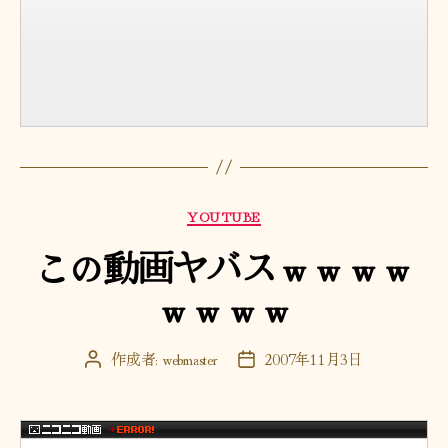
カ
YOUTUBE
テ
この動画ヤバスｗｗｗｗ
ゴ
リ
ｗｗｗｗ
ー
作成者:
webmaster
2007年11月3日
投
投
稿
稿
者
日