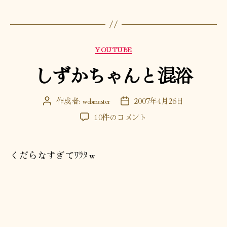
カ
YOUTUBE
テ
しずかちゃんと混浴
ゴ
リ
ー
作成者:
webmaster
2007年4月26日
投
投
稿
稿
し
10件のコメント
者
日
ず
か
ち
くだらなすぎてﾜﾗﾀｗ
ゃ
ん
と
混
浴
へ