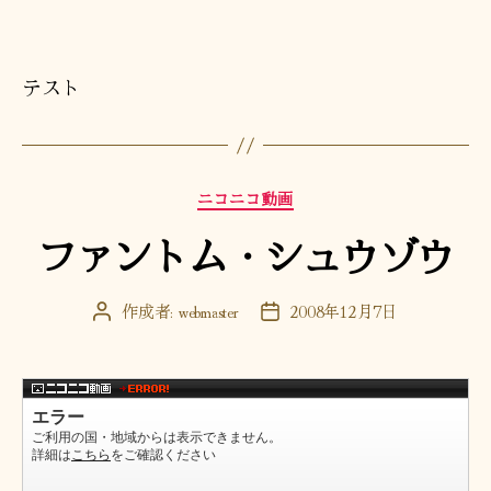
テスト
カ
ニコニコ動画
テ
ファントム・シュウゾウ
ゴ
リ
ー
作成者:
webmaster
2008年12月7日
投
投
稿
稿
者
日