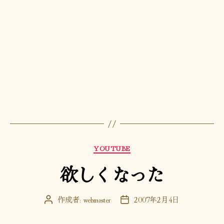
の
カ
YOUTUBE
テ
欲しくなった
ゴ
リ
ー
作成者:
webmaster
2007年2月4日
投
投
稿
稿
者
日