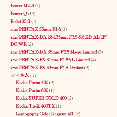
Pentax MZ-3
(3)
Pentax Q
(19)
Rollei 35 S
(5)
smc PENTAX 55mm F1.8
(3)
smc PENTAX-DA 18-135mm F3.5-5.6 ED AL[IF]
DC WR
(2)
smc PENTAX-DA 35mm F2.8 Macro Limited
(3)
smc PENTAX-FA 31mm F1.8AL Limited
(4)
smc PENTAX-FA 43mm F1.9 Limited
(9)
フィルム
(25)
Kodak Portra 400
(9)
Kodak Portra 800
(1)
Kodak SUPER GOLD 400
(2)
Kodak Tri-X 400TX
(1)
Lomography Color Negative 400
(6)