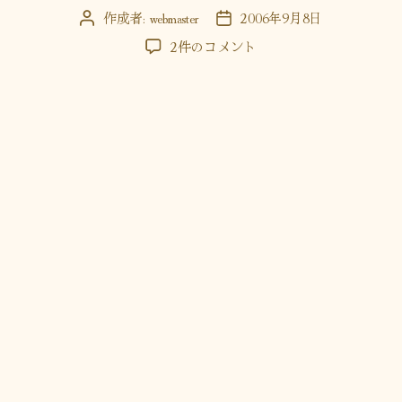
ー
作成者:
webmaster
2006年9月8日
投
投
稿
稿
な
2件のコメント
者
日
ん
じ
ゃ
こ
り
ゃ？
へ
の