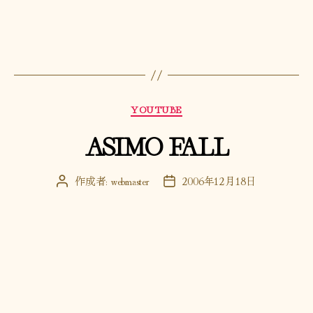
カ
YOUTUBE
テ
ASIMO FALL
ゴ
リ
ー
作成者:
webmaster
2006年12月18日
投
投
稿
稿
者
日