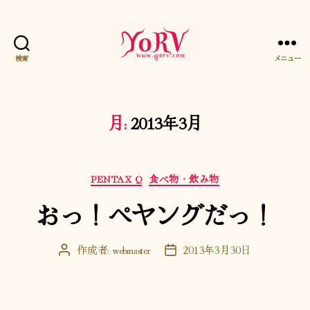
検索
メニュー
YORV
月:
2013年3月
カ
PENTAX Q
食べ物・飲み物
テ
おっ！ペヤングだっ！
ゴ
リ
ー
作成者:
webmaster
2013年3月30日
投
投
稿
稿
者
日