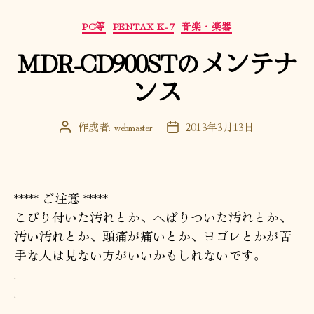
カ
PC等
PENTAX K-7
音楽・楽器
テ
MDR-CD900STのメンテナ
ゴ
リ
ンス
ー
作成者:
webmaster
2013年3月13日
投
投
稿
稿
者
日
***** ご注意 *****
こびり付いた汚れとか、へばりついた汚れとか、
汚い汚れとか、頭痛が痛いとか、ヨゴレとかが苦
手な人は見ない方がいいかもしれないです。
.
.
.