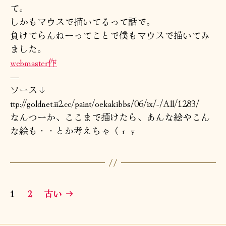
て。
ｲ
しかもマウスで描いてるって話で。
ﾖ
～
負けてらんねーってことで僕もマウスで描いてみ
へ
ました。
の
webmaster作
—-
ソース↓
ttp://goldnet.ii2.cc/paint/oekakibbs/06/ix/-/All/1283/
なんつーか、ここまで描けたら、あんな絵やこん
な絵も・・とか考えちゃ（ｒｙ
投
1
2
古い
→
稿