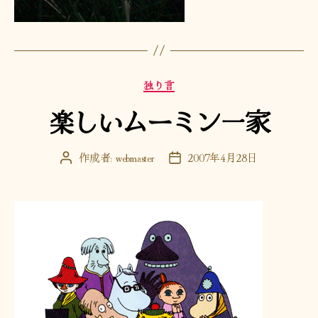
カ
独り言
テ
楽しいムーミン一家
ゴ
リ
ー
作成者:
webmaster
2007年4月28日
投
投
稿
稿
者
日