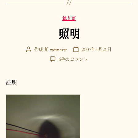
カ
独り言
テ
照明
ゴ
リ
ー
作成者:
webmaster
2007年4月21日
投
投
稿
稿
照
6件のコメント
者
日
明
へ
の
証明