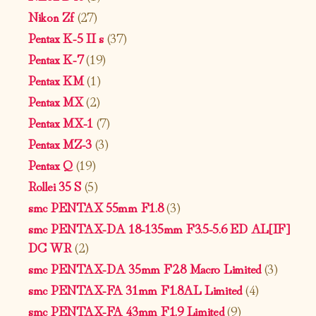
Nikon Zf
(27)
Pentax K-5 II s
(37)
Pentax K-7
(19)
Pentax KM
(1)
Pentax MX
(2)
Pentax MX-1
(7)
Pentax MZ-3
(3)
Pentax Q
(19)
Rollei 35 S
(5)
smc PENTAX 55mm F1.8
(3)
smc PENTAX-DA 18-135mm F3.5-5.6 ED AL[IF]
DC WR
(2)
smc PENTAX-DA 35mm F2.8 Macro Limited
(3)
smc PENTAX-FA 31mm F1.8AL Limited
(4)
smc PENTAX-FA 43mm F1.9 Limited
(9)