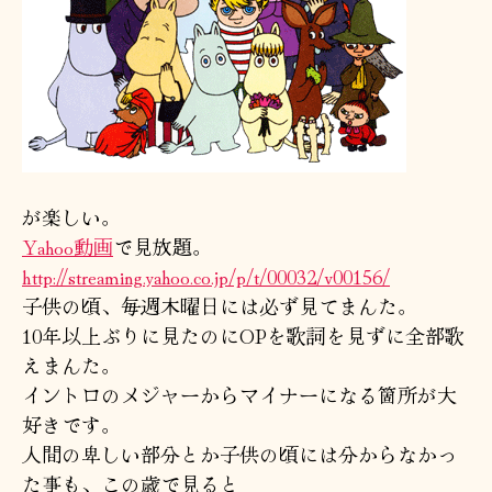
が楽しい。
Yahoo動画
で見放題。
http://streaming.yahoo.co.jp/p/t/00032/v00156/
子供の頃、毎週木曜日には必ず見てまんた。
10年以上ぶりに見たのにOPを歌詞を見ずに全部歌
えまんた。
イントロのメジャーからマイナーになる箇所が大
好きです。
人間の卑しい部分とか子供の頃には分からなかっ
た事も、この歳で見ると