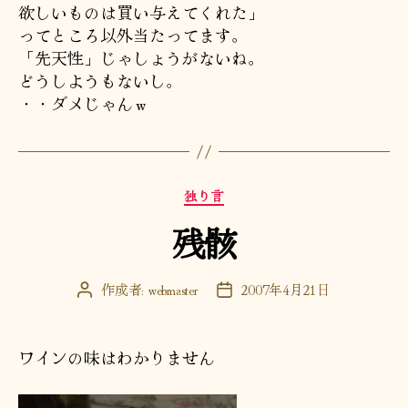
欲しいものは買い与えてくれた」
ってところ以外当たってます。
「先天性」じゃしょうがないね。
どうしようもないし。
・・ダメじゃんｗ
カ
独り言
テ
残骸
ゴ
リ
ー
作成者:
webmaster
2007年4月21日
投
投
稿
稿
者
日
ワインの味はわかりません