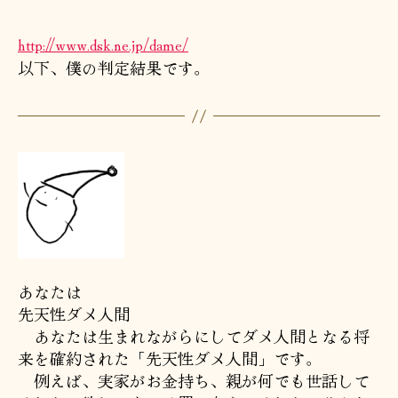
グ
ラ
http://www.dsk.ne.jp/dame/
ム
以下、僕の判定結果です。
精
密
判
定
へ
の
あなたは
先天性ダメ人間
あなたは生まれながらにしてダメ人間となる将
来を確約された「先天性ダメ人間」です。
例えば、実家がお金持ち、親が何でも世話して