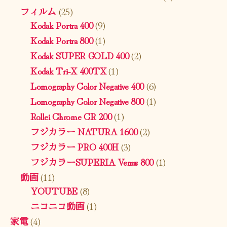
フィルム
(25)
Kodak Portra 400
(9)
Kodak Portra 800
(1)
Kodak SUPER GOLD 400
(2)
Kodak Tri-X 400TX
(1)
Lomography Color Negative 400
(6)
Lomography Color Negative 800
(1)
Rollei Chrome CR 200
(1)
フジカラー NATURA 1600
(2)
フジカラー PRO 400H
(3)
フジカラーSUPERIA Venus 800
(1)
動画
(11)
YOUTUBE
(8)
ニコニコ動画
(1)
家電
(4)