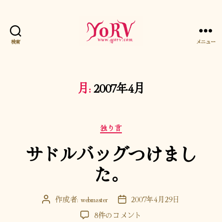
検索
メニュー
YORV
月:
2007年4月
カ
独り言
テ
サドルバッグつけまし
ゴ
リ
た。
ー
作成者:
webmaster
2007年4月29日
投
投
稿
稿
サ
8件のコメント
者
日