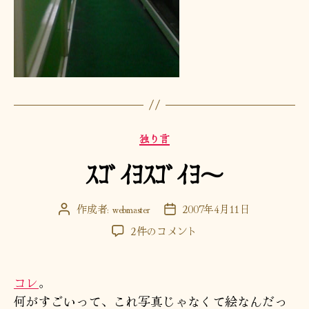
カ
独り言
テ
ｽｺﾞｲﾖｽｺﾞｲﾖ～
ゴ
リ
ー
作成者:
webmaster
2007年4月11日
投
投
稿
稿
ｽ
2件のコメント
者
日
ｺﾞ
ｲ
ﾖ
コレ
。
ｽ
何がすごいって、これ写真じゃなくて絵なんだっ
ｺﾞ