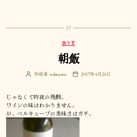
カ
独り言
テ
朝飯
ゴ
リ
ー
作成者:
webmaster
2007年4月26日
投
投
稿
稿
者
日
じゃなくて昨夜の残骸。
ワインの味はわかりません。
が、ベルキューブの美味さはガチ。