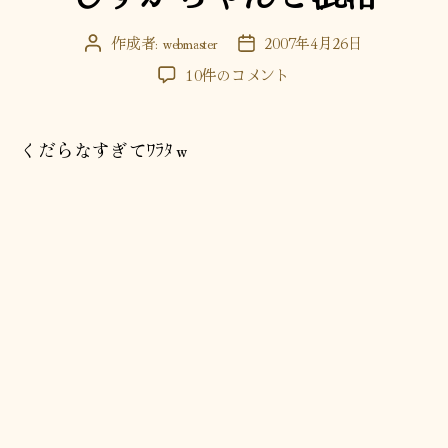
リ
ー
作成者:
webmaster
2007年4月26日
投
投
稿
稿
し
10件のコメント
者
日
ず
か
ち
くだらなすぎてﾜﾗﾀｗ
ゃ
ん
と
混
浴
へ
の