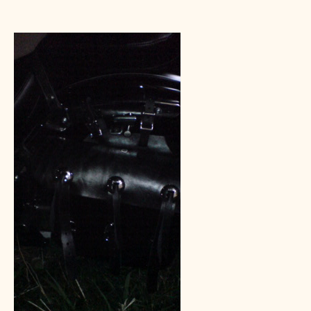
ド
ル
バ
ッ
グ
つ
け
ま
し
た。
へ
の