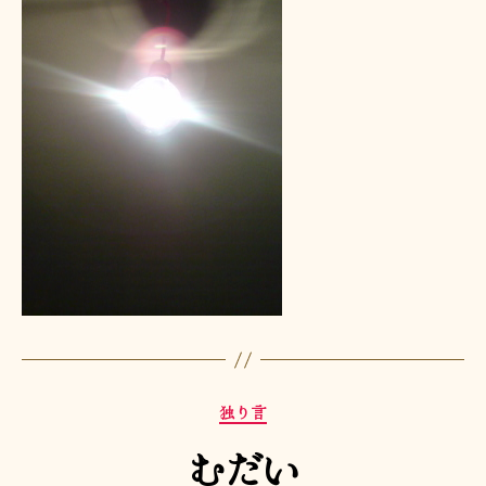
カ
独り言
テ
むだい
ゴ
リ