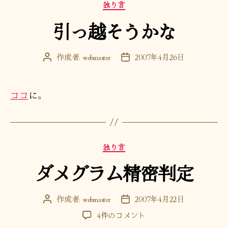
カ
独り言
テ
引っ越そうかな
ゴ
リ
ー
作成者:
webmaster
2007年4月26日
投
投
稿
稿
者
日
ココ
に。
カ
独り言
テ
ダメグラム精密判定
ゴ
リ
ー
作成者:
webmaster
2007年4月22日
投
投
稿
稿
ダ
4件のコメント
者
日
メ