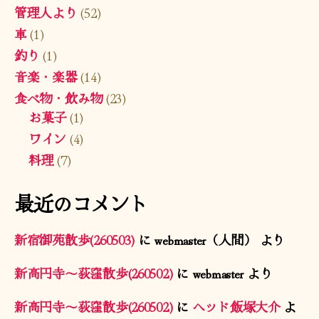
管理人より
(52)
車
(1)
釣り
(1)
音楽・楽器
(14)
食べ物・飲み物
(23)
お菓子
(1)
ワイン
(4)
料理
(7)
最近のコメント
新宿御苑散歩(260503)
に
webmaster（人間）
より
新高円寺〜荻窪散歩(260502)
に
webmaster
より
新高円寺〜荻窪散歩(260502)
に
ヘッド飯塚大介
よ