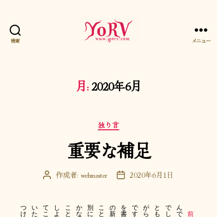
検索
メニュー
YORV
月:
2020年6月
カ
独り言
テ
重要な補足
ゴ
リ
ー
作成者:
webmaster
2020年6月1日
投
投
稿
稿
者
日
つ
い
て
し
こ
か
別
こ
の
を
で
が
と
で
ん
け
た
こ
よ
と
な
に
と
新
書
す
ら
も
し
で
前
。