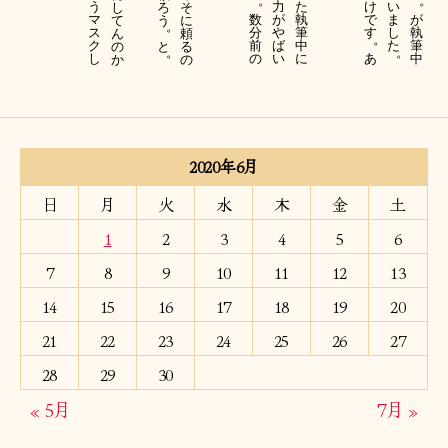
。
。
う
力
た
け
い
し
ろ
そ
マ
数
が
が
執
で
ま
て
う
に
。
ス
分
執
や
筆
す
し
ん
頼
。
ク
前
筆
ば
中
た
の
と
る
。
。
し
の
中
い
に
あ
か
の
2020年6月
日
月
火
水
木
金
土
1
2
3
4
5
6
7
8
9
10
11
12
13
14
15
16
17
18
19
20
21
22
23
24
25
26
27
28
29
30
« 5月
7月 »