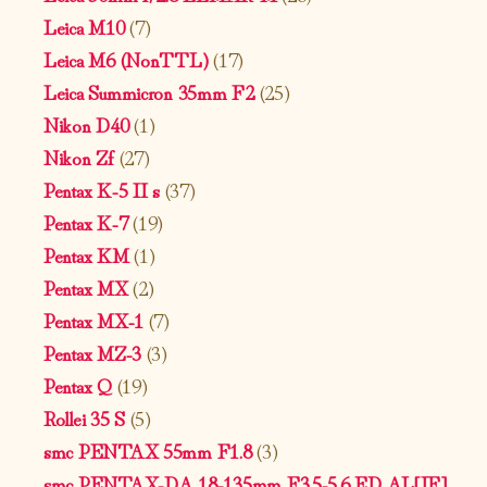
Leica M10
(7)
Leica M6 (NonTTL)
(17)
Leica Summicron 35mm F2
(25)
Nikon D40
(1)
Nikon Zf
(27)
Pentax K-5 II s
(37)
Pentax K-7
(19)
Pentax KM
(1)
Pentax MX
(2)
Pentax MX-1
(7)
Pentax MZ-3
(3)
Pentax Q
(19)
Rollei 35 S
(5)
smc PENTAX 55mm F1.8
(3)
smc PENTAX-DA 18-135mm F3.5-5.6 ED AL[IF]