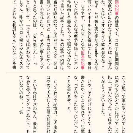
て
じ
と
う
書
気
当
で
作
い
薄
せ
た
夜
回
、
。
ゃ
に
と
く
づ
た
書
動
て
な
い
ず
飲
の
、
ん
ざ
対
思
の
い
り
い
画
た
う
ハ
と
み
記
、
っ
わ
し
忘
た
障
た
も
の
で
イ
た
は
に
事
昨
た
ち
て
れ
ん
り
記
全
も
す
ボ
だ
い
出
の
、
。
今
の
ん
た
だ
の
事
部
そ
丨
独
え
か
補
の
は
状
﹁
な
け
な
で
見
ん
そ
ル
り
オ
け
足
、
。
コ
態
そ
ど
い
し
ち
な
ん
を
夜
ン
た
で
、
ゃ
ロ
﹁
じ
う
と
も
た
状
な
飲
な
ラ
り
す
。
。
。
っ
ゃ
ナ
い
本
の
態
こ
む
夜
イ
す
GCP 
て
ん
禍
え
そ
当
だ
そ
で
ん
毎
な
ン
る
コ
っ
暇
﹂
で
ば
の
に
の
登
な
日
飲
こ
ロ
楽
Youtube 
だ
的
み
た
ざ
記
言
記
録
で
で
み
と
ナ
ち
な
な
ん
け
わ
事
い
事
チ
前
し
会
は
自
ん
ぁ
ャ
こ
な
ど
ち
を
た
の
回
た
な
し
粛
！
、
。
な
と
マ
ン
ん
ア
か
内
の
を
ん
ま
期
﹂
っ
ッ
っ
ん
を
ス
っ
翌
ネ
容
記
毎
み
て
せ
間
て
書
ク
て
プ
た
日
ル
は
事
日
な
こ
ん
な
て
な
は
こ
な
書
り
以
に
こ
。
ぁ
い
と
や
と
と
き
い
が
上
ざ
う
、
っ
と
な
い
め
い
を
た
や
と
わ
と
、
思
て
い
う
て
う
忘
か
う
言
ち
思
っ
っ
っ
話
の
わ
大
わ
れ
そ
ご
い
ん
て
を
た
て
ね
け
人
け
る
ん
ざ
た
が
。
グ
し
こ
筆
て
し
で
ぞ
だ
い
か
ど
。
。
っ
グ
た
と
を
ざ
く
記
け
ま
こ
。
っ
か
忘
た
取
わ
文
憶
と
じ
し
か
。
っ
っ
ゃ
て
れ
こ
笑
ち
明
力
た
に
。
。
み
た
た
て
な
と
ん
の
行
。
っ
た
ん
の
た
く
は
利
も
。
ら
だ
で
て
そ
て
最
器
う
、
、
っ
し
記
ん
し
近
に
脳
も
た
た
憶
ま
だ
ま
何
頼
み