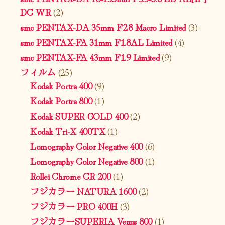
DC WR
(2)
smc PENTAX-DA 35mm F2.8 Macro Limited
(3)
smc PENTAX-FA 31mm F1.8AL Limited
(4)
smc PENTAX-FA 43mm F1.9 Limited
(9)
フィルム
(25)
Kodak Portra 400
(9)
Kodak Portra 800
(1)
Kodak SUPER GOLD 400
(2)
Kodak Tri-X 400TX
(1)
Lomography Color Negative 400
(6)
Lomography Color Negative 800
(1)
Rollei Chrome CR 200
(1)
フジカラー NATURA 1600
(2)
フジカラー PRO 400H
(3)
フジカラーSUPERIA Venus 800
(1)