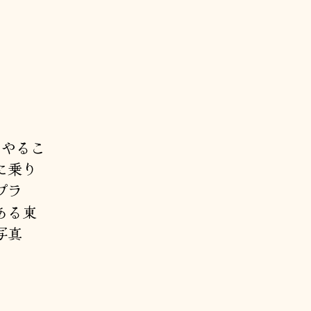
にやるこ
に乗り
プラ
ある東
写真