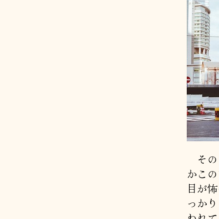
そのあ
かこの
目が怖
っかり
われて