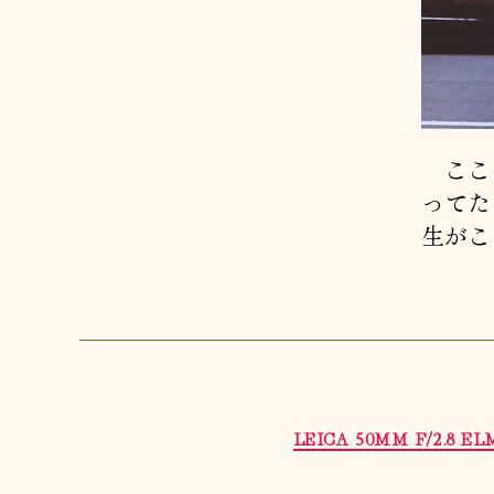
ここの
ってた
生がこ
LEICA 50MM F/2.8 E