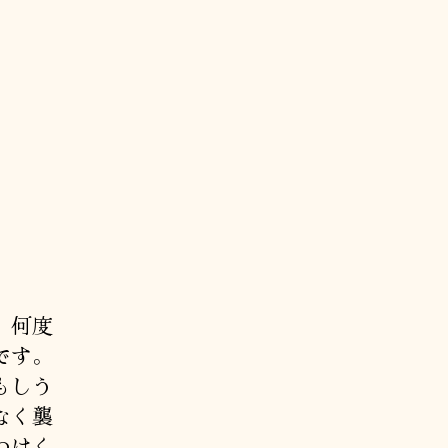
。何度
です。
もしう
なく襲
つけく