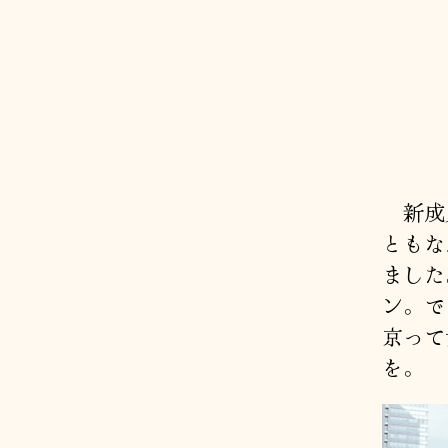
新成人
ともな
ました
ン。で
京って
を。