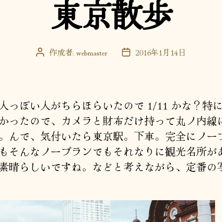
東京散歩
リ
ー
作成者:
webmaster
2016年1月14日
投
投
稿
稿
者
日
っぽい人がちらほらいたので 1/11 かな？特
かったので、カメラと財布だけ持って丸ノ内線
。んで、気付いたら東京駅。下車。完全にノー
もそんなノープランでもそれなりに観光名所が
素晴らしいですね。などと考えながら、定番の