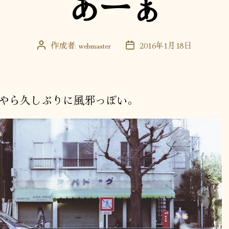
あーぁ
ー
作成者:
webmaster
2016年1月18日
投
投
稿
稿
者
日
やら久しぶりに風邪っぽい。