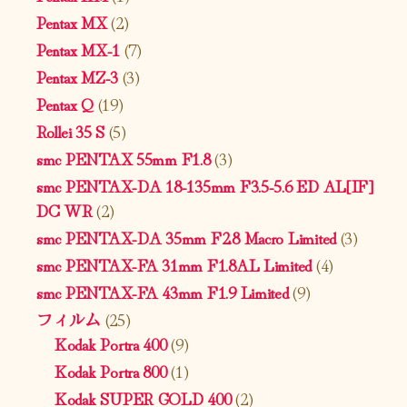
Pentax MX
(2)
Pentax MX-1
(7)
Pentax MZ-3
(3)
Pentax Q
(19)
Rollei 35 S
(5)
smc PENTAX 55mm F1.8
(3)
smc PENTAX-DA 18-135mm F3.5-5.6 ED AL[IF]
DC WR
(2)
smc PENTAX-DA 35mm F2.8 Macro Limited
(3)
smc PENTAX-FA 31mm F1.8AL Limited
(4)
smc PENTAX-FA 43mm F1.9 Limited
(9)
フィルム
(25)
Kodak Portra 400
(9)
Kodak Portra 800
(1)
Kodak SUPER GOLD 400
(2)