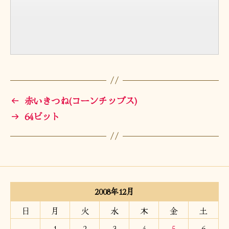
←
赤いきつね(コーンチップス)
→
64ビット
2008年12月
日
月
火
水
木
金
土
1
2
3
4
5
6