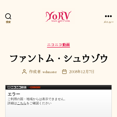
検索
メニュー
YORV
カ
ニコニコ動画
テ
ファントム・シュウゾウ
ゴ
リ
ー
作成者:
webmaster
2008年12月7日
投
投
稿
稿
者
日