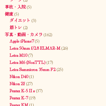
事故・入院
(5)
健康
(5)
ダイエット
(3)
筋トレ
(2)
写真・動画・カメラ
(162)
Apple iPhone7
(5)
Leica 50mm f/2.8 ELMAR-M
(26)
Leica M10
(7)
Leica M6 (NonTTL)
(17)
Leica Summicron 35mm F2
(25)
Nikon D40
(1)
Nikon Zf
(27)
Pentax K-5 II s
(37)
Pentax K-7
(19)
Pentax KM
(1)