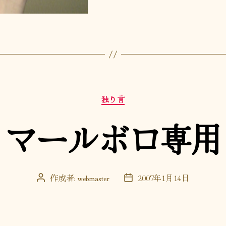
カ
独り言
テ
ゴ
マールボロ専用
リ
ー
作成者:
webmaster
2007年1月14日
投
投
稿
稿
者
日