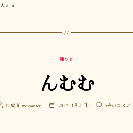
ぁ。。
カ
独り言
テ
ゴ
んむむ
リ
ー
ん
作成者:
webmaster
2007年1月24日
5件のコメン
投
投
む
稿
稿
む
者
日
へ