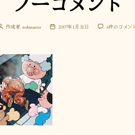
ノーコメント
ー
ノ
作成者:
webmaster
2007年1月31日
4件のコメン
投
投
ー
稿
稿
コ
者
日
メ
ン
ト
へ
の