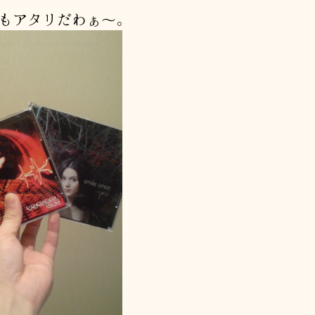
買
もアタリだわぁ〜。
っ
た
二
枚
へ
の