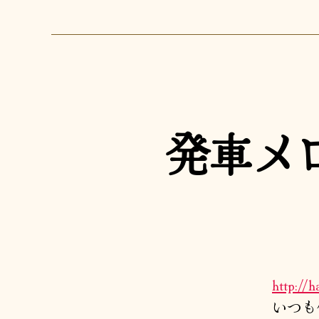
発車メロディ
http://
いつも