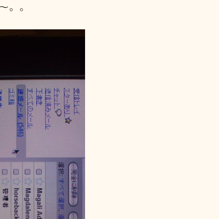
の
〜。。