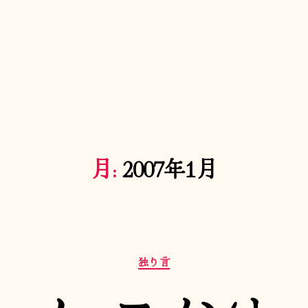
月:
2007年1月
カ
独り言
テ
ゴ
リ