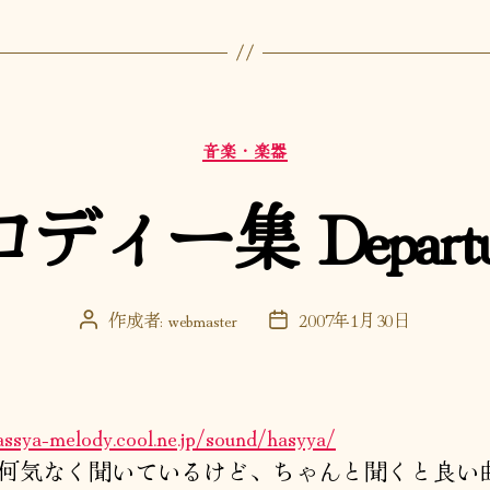
カ
音楽・楽器
テ
ゴ
ー集 Departure
リ
ー
作成者:
webmaster
2007年1月30日
投
投
稿
稿
者
日
hassya-melody.cool.ne.jp/sound/hasyya/
何気なく聞いているけど、ちゃんと聞くと良い