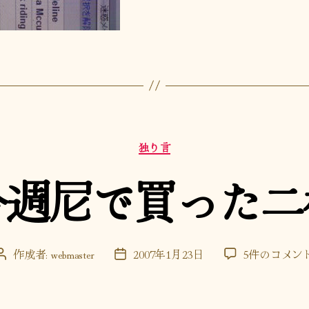
カ
独り言
テ
ゴ
今週尼で買った二
リ
ー
今
作成者:
webmaster
2007年1月23日
5件のコメン
投
投
週
稿
稿
尼
者
日
で