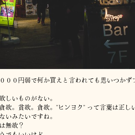
０００円弱で何か買えと言われても思いつかず
欲しいものがない。
貪欲。貧欲。貪欲。”ヒンヨク” って言葉は正し
ないみたいですね。
は無欲？
うでもいいけど。