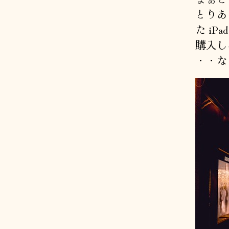
とりあ
た iP
購入し
・・な