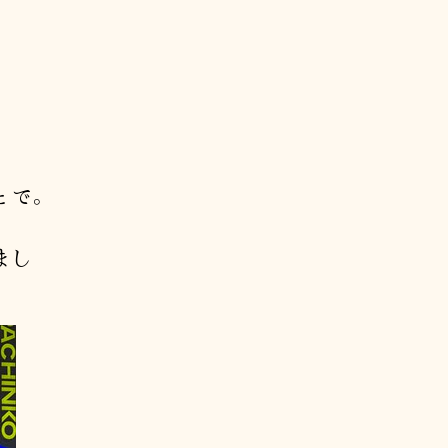
とで。
まし