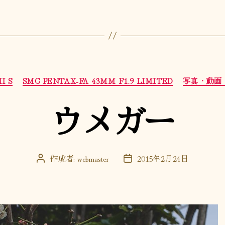
カ
I S
SMC PENTAX-FA 43MM F1.9 LIMITED
写真・動画
テ
ゴ
ウメガー
リ
ー
作成者:
webmaster
2015年2月24日
投
投
稿
稿
者
日