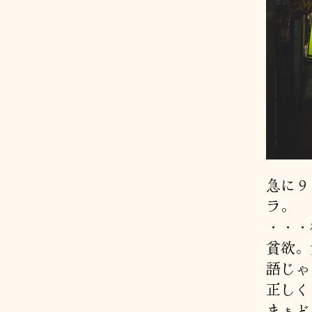
急に９
ラ。
・・・
貧欲。
語じゃ
正しく
まぁど