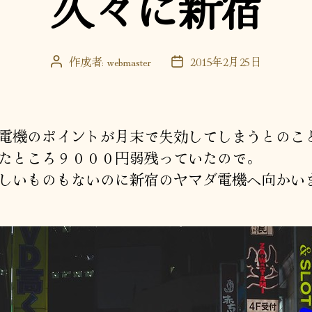
久々に新宿
ー
作成者:
webmaster
2015年2月25日
投
投
稿
稿
者
日
電機のポイントが月末で失効してしまうとのこ
たところ９０００円弱残っていたので。
しいものもないのに新宿のヤマダ電機へ向かい