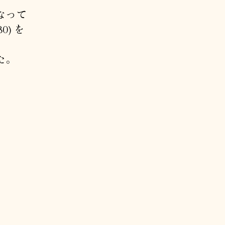
なって
0) を
た。