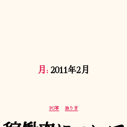
月:
2011年2月
カ
PC等
独り言
テ
ゴ
リ