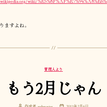
/ja.wikipedia.org/wiki/%E5%8F%AF%E7%94%A8%E
りますよね。
カ
管理人より
テ
ゴ
もう2月じゃん
リ
ー
作成者:
webmaster
2011年2月6日
投
投