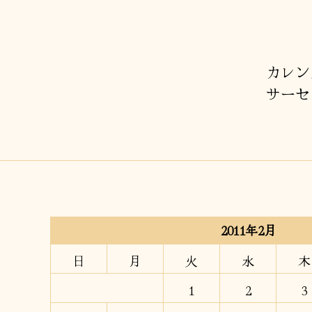
カレン
サーセ
2011年2月
日
月
火
水
木
1
2
3