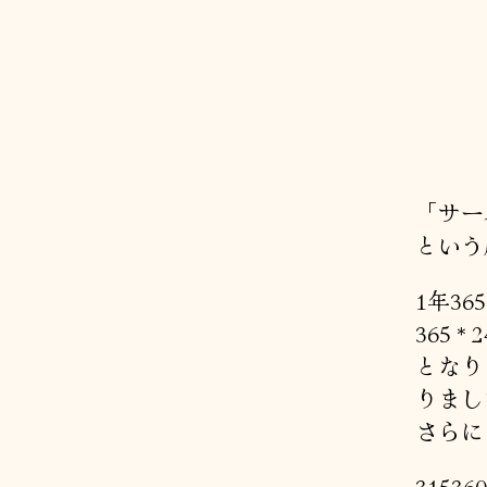
「サー
という
1年3
365 * 2
となりま
りまし
さらに
315360