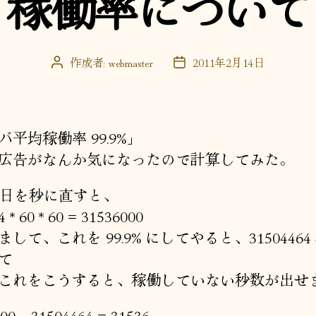
稼働率について
ー
作成者:
webmaster
2011年2月14日
投
投
稿
稿
者
日
バ平均稼働率 99.9%」
広告がなんか気になったので計算してみた。
65日を秒に直すと、
4 * 60 * 60 = 31536000
して、これを 99.9% にしてやると、31504464
て
これをこうすると、稼働していない秒数が出せ
00 – 31504464 = 31536