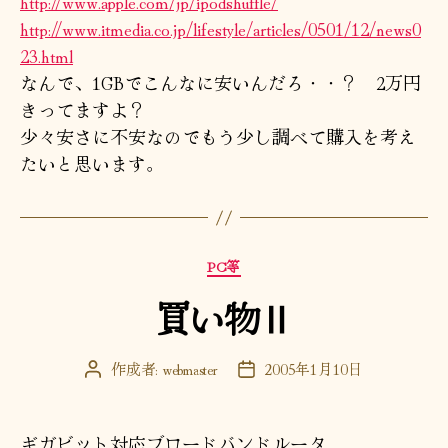
http://www.apple.com/jp/ipodshuffle/
http://www.itmedia.co.jp/lifestyle/articles/0501/12/news0
23.html
なんで、1GBでこんなに安いんだろ・・？ 2万円
きってますよ？
少々安さに不安なのでもう少し調べて購入を考え
たいと思います。
カ
PC等
テ
買い物Ⅱ
ゴ
リ
ー
作成者:
webmaster
2005年1月10日
投
投
稿
稿
者
日
ギガビット対応ブロードバンドルータ