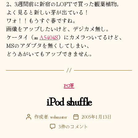
2、3週間前に新宿のLOFTで買った観葉植物。
よく見ると新しい芽が出ている！
ワォ！！もうすぐ春ですね。
画像をアップしたいけど、デジカメ無し。
ケータイ（au
A5404S
）にカメラついてるけど、
MSのアダプタを無くしてしまい、
どうあがいてもアップできません。
カ
PC等
テ
iPod shuffle
ゴ
リ
ー
作成者:
webmaster
2005年1月13日
投
投
稿
稿
iPod
3件のコメント
者
日
shuffle