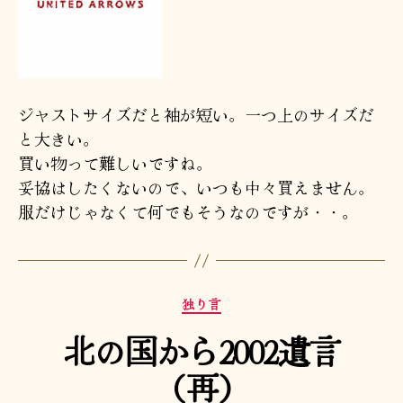
ジャストサイズだと袖が短い。一つ上のサイズだ
と大きい。
買い物って難しいですね。
妥協はしたくないので、いつも中々買えません。
服だけじゃなくて何でもそうなのですが・・。
カ
独り言
テ
北の国から2002遺言
ゴ
リ
（再）
ー