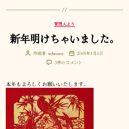
カ
管理人より
テ
新年明けちゃいました。
ゴ
リ
ー
作成者:
webmaster
2005年1月1日
投
投
稿
稿
新
3件のコメント
者
日
年
明
け
本年もよろしくお願いいたします。
ち
ゃ
い
ま
し
た。
へ