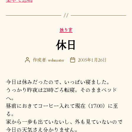
カ
独り言
テ
休日
ゴ
リ
ー
作成者:
webmaster
2005年1月26日
投
投
稿
稿
者
日
今日は休みだったので、いっぱい寝ました。
うっかり昨夜は23時ごろ転寝。そのままベッド
へ。
昼前におきてコーヒー入れて現在（17:00）に至
る。
家から一歩も出ていないし、外も見ていないので
今日の天気さえ分かりません。