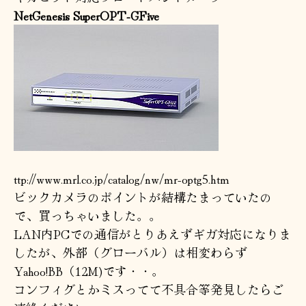
NetGenesis SuperOPT-GFive
ttp://www.mrl.co.jp/catalog/nw/mr-optg5.htm
ビックカメラのポイントが結構たまっていたの
で、買っちゃいました。。
LAN内PCでの通信がとりあえずギガ対応になりま
したが、外部（グローバル）は相変わらず
Yahoo!BB（12M)です・・。
コンフィグとかミスってて不具合等発見したらご