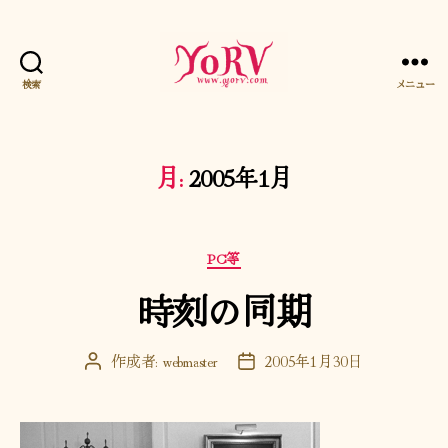
検索
メニュー
YORV
月:
2005年1月
カ
PC等
テ
時刻の同期
ゴ
リ
ー
作成者:
webmaster
2005年1月30日
投
投
稿
稿
者
日