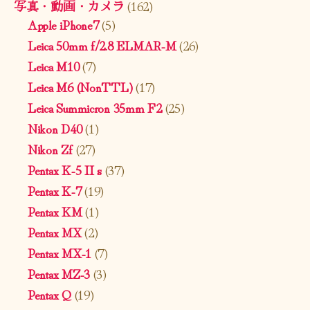
写真・動画・カメラ
(162)
Apple iPhone7
(5)
Leica 50mm f/2.8 ELMAR-M
(26)
Leica M10
(7)
Leica M6 (NonTTL)
(17)
Leica Summicron 35mm F2
(25)
Nikon D40
(1)
Nikon Zf
(27)
Pentax K-5 II s
(37)
Pentax K-7
(19)
Pentax KM
(1)
Pentax MX
(2)
Pentax MX-1
(7)
Pentax MZ-3
(3)
Pentax Q
(19)