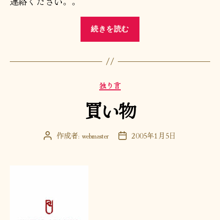
連絡ください。。
“買
続きを読む
い
物
Ⅱ”
カ
独り言
テ
買い物
ゴ
リ
ー
作成者:
webmaster
2005年1月5日
投
投
稿
稿
者
日