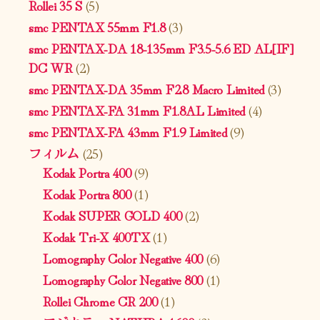
Rollei 35 S
(5)
smc PENTAX 55mm F1.8
(3)
smc PENTAX-DA 18-135mm F3.5-5.6 ED AL[IF]
DC WR
(2)
smc PENTAX-DA 35mm F2.8 Macro Limited
(3)
smc PENTAX-FA 31mm F1.8AL Limited
(4)
smc PENTAX-FA 43mm F1.9 Limited
(9)
フィルム
(25)
Kodak Portra 400
(9)
Kodak Portra 800
(1)
Kodak SUPER GOLD 400
(2)
Kodak Tri-X 400TX
(1)
Lomography Color Negative 400
(6)
Lomography Color Negative 800
(1)
Rollei Chrome CR 200
(1)