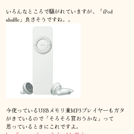
へ
の
いろんなところで騒がれていますが、「iPod
shuffle」良さそうですね。。
今使っているUSBメモリ兼MP3プレイヤーもガタ
がきているので「そろそろ買おうかな」って
思っているときにこれですよ。