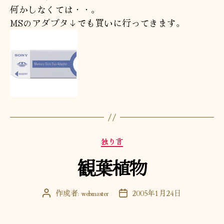
何かしなくては・・。
MSのアダプタ↓でも買いに行ってきます。
カ
独り言
テ
観葉植物
ゴ
リ
ー
作成者:
webmaster
2005年1月24日
投
投
稿
稿
者
日