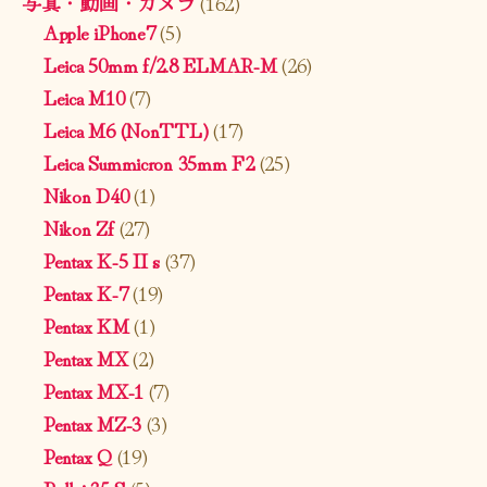
写真・動画・カメラ
(162)
Apple iPhone7
(5)
Leica 50mm f/2.8 ELMAR-M
(26)
Leica M10
(7)
Leica M6 (NonTTL)
(17)
Leica Summicron 35mm F2
(25)
Nikon D40
(1)
Nikon Zf
(27)
Pentax K-5 II s
(37)
Pentax K-7
(19)
Pentax KM
(1)
Pentax MX
(2)
Pentax MX-1
(7)
Pentax MZ-3
(3)
Pentax Q
(19)