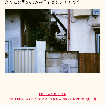
たまには思い出の迷子も楽しいもんです。
カ
PENTAX K-5 II S
テ
SMC PENTAX-DA 35MM F2.8 MACRO LIMITED
独り言
ゴ