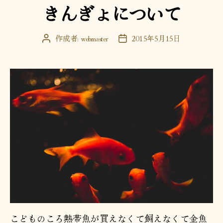
きんぎょについて
リ
ー
作成者:
webmaster
2015年5月15日
投
投
稿
稿
者
日
こどものころ熱帯魚が買えなくて飼えなくて金魚