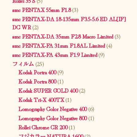
Rollei 35 S
(5)
smc PENTAX 55mm F1.8
(3)
smc PENTAX-DA 18-135mm F3.5-5.6 ED AL[IF]
DC WR
(2)
smc PENTAX-DA 35mm F2.8 Macro Limited
(3)
smc PENTAX-FA 31mm F1.8AL Limited
(4)
smc PENTAX-FA 43mm F1.9 Limited
(9)
フィルム
(25)
Kodak Portra 400
(9)
Kodak Portra 800
(1)
Kodak SUPER GOLD 400
(2)
Kodak Tri-X 400TX
(1)
Lomography Color Negative 400
(6)
Lomography Color Negative 800
(1)
Rollei Chrome CR 200
(1)
フジカラー NATURA 1600
(2)