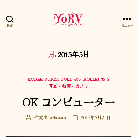
検索
メニュー
YORV
月:
2015年5月
カ
KODAK SUPER GOLD 400
ROLLEI 35 S
テ
写真・動画・カメラ
ゴ
OK コンピューター
リ
ー
作成者:
webmaster
2015年5月21日
投
投
稿
稿
者
日