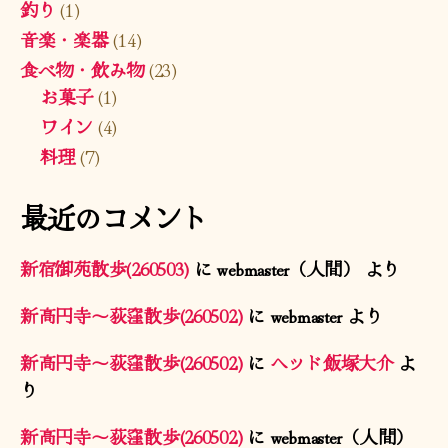
釣り
(1)
音楽・楽器
(14)
食べ物・飲み物
(23)
お菓子
(1)
ワイン
(4)
料理
(7)
最近のコメント
新宿御苑散歩(260503)
に
webmaster（人間）
より
新高円寺〜荻窪散歩(260502)
に
webmaster
より
新高円寺〜荻窪散歩(260502)
に
ヘッド飯塚大介
よ
り
新高円寺〜荻窪散歩(260502)
に
webmaster（人間）