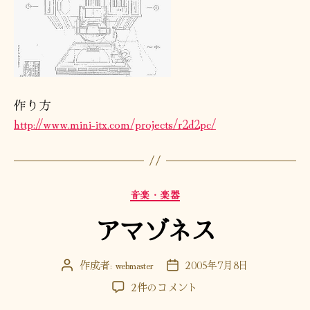
作り方
http://www.mini-itx.com/projects/r2d2pc/
カ
音楽・楽器
テ
アマゾネス
ゴ
リ
ー
作成者:
webmaster
2005年7月8日
投
投
稿
稿
ア
2件のコメント
者
日
マ