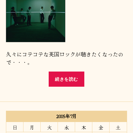
久々にコテコテな英国ロックが聴きたくなったの
で・・・。
“ア
続きを読む
マ
ゾ
ネ
ス”
2005年7月
日
月
火
水
木
金
土