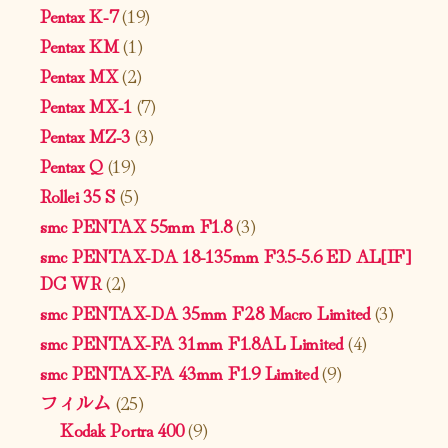
Pentax K-7
(19)
Pentax KM
(1)
Pentax MX
(2)
Pentax MX-1
(7)
Pentax MZ-3
(3)
Pentax Q
(19)
Rollei 35 S
(5)
smc PENTAX 55mm F1.8
(3)
smc PENTAX-DA 18-135mm F3.5-5.6 ED AL[IF]
DC WR
(2)
smc PENTAX-DA 35mm F2.8 Macro Limited
(3)
smc PENTAX-FA 31mm F1.8AL Limited
(4)
smc PENTAX-FA 43mm F1.9 Limited
(9)
フィルム
(25)
Kodak Portra 400
(9)