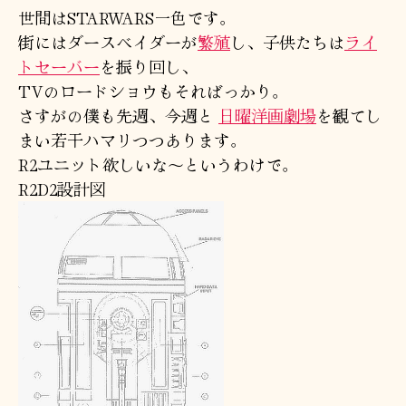
ヲ
世間はSTARWARS一色です。
ー
街にはダースベイダーが
繁殖
し、子供たちは
ライ
ズ
トセーバー
を振り回し、
へ
TVのロードショウもそればっかり。
の
さすがの僕も先週、今週と
日曜洋画劇場
を観てし
まい若干ハマリつつあります。
R2ユニット欲しいな～というわけで。
R2D2設計図