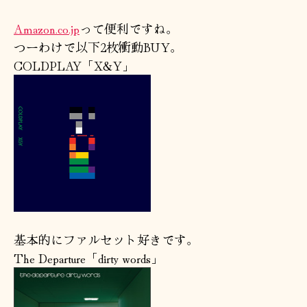
ゾ
ネ
Amazon.co.jp
って便利ですね。
ス
つーわけで以下2枚衝動BUY。
へ
COLDPLAY「X&Y」
の
基本的にファルセット好きです。
The Departure「dirty words」