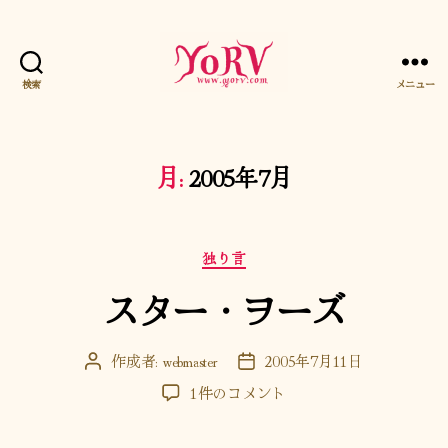
検索
メニュー
YORV
月:
2005年7月
カ
独り言
テ
スター・ヲーズ
ゴ
リ
ー
作成者:
webmaster
2005年7月11日
投
投
稿
稿
ス
1件のコメント
者
日
タ
ー・