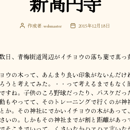
新高円寺
ー
作成者:
webmaster
2015年12月18日
投
投
稿
稿
者
日
日、青梅街道周辺がイチョウの落ち葉で真っ
ウの木って、あんまり良い印象がないんだけ
ろうと考えてみた。・・って考えるまでもなく
ですね。子供のころ野球だったり、バスケだっ
動もやってて、そのトレーニングで行くのが神
とか。その神社にでかいイチョウの木があって
さいの。しかもその神社までが割と距離があっ
でそこまでいって、くさいなかハァハァ言いな