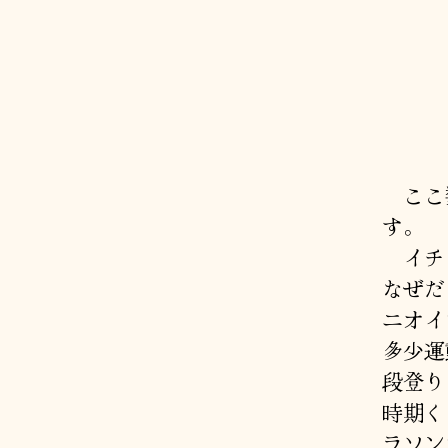
ここ数
す。
イチョ
なぜだ
ニオイ
多少運
段登り
時期く
ラソン