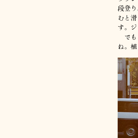
段登り
むと滑
す。ジ
でもさ
ね。植