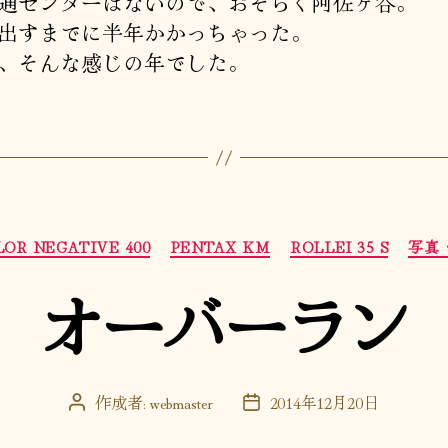
通センターはないので、おそらく阿佐ヶ谷。
出すまでに半年かかっちゃった。
、そんな感じの年でした。
カ
OR NEGATIVE 400
PENTAX KM
ROLLEI 35 S
写真
テ
ゴ
オーバーラン
リ
ー
作成者:
webmaster
2014年12月20日
投
投
稿
稿