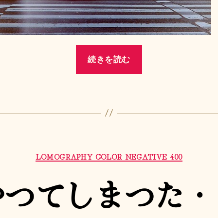
“新
続きを読む
高
円
寺”
カ
LOMOGRAPHY COLOR NEGATIVE 400
テ
ゴ
やつてしまつた・
リ
ー