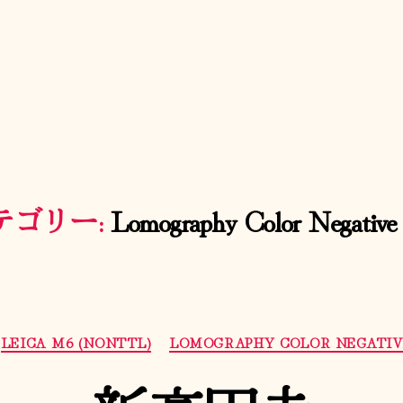
テゴリー:
Lomography Color Negative
カ
LEICA M6 (NONTTL)
LOMOGRAPHY COLOR NEGATIV
テ
ゴ
リ