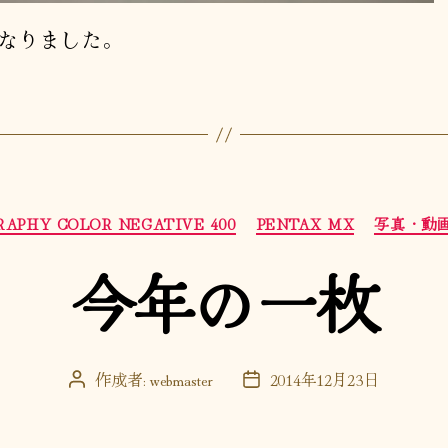
なりました。
カ
APHY COLOR NEGATIVE 400
PENTAX MX
写真・動
テ
ゴ
今年の一枚
リ
ー
作成者:
webmaster
2014年12月23日
投
投
稿
稿
者
日