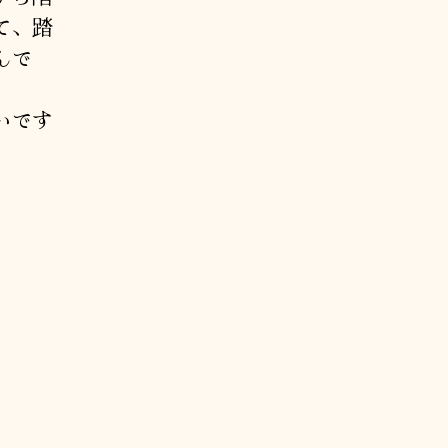
て、踏
んで
いです