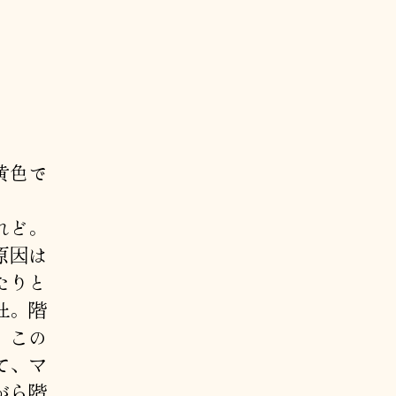
黄色で
れど。
原因は
たりと
社。階
、この
て、マ
がら階