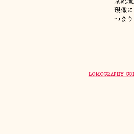
京靴流
現像に
つまり
LOMOGRAPHY COL