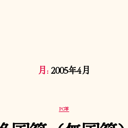
月:
2005年4月
カ
PC等
テ
ゴ
リ