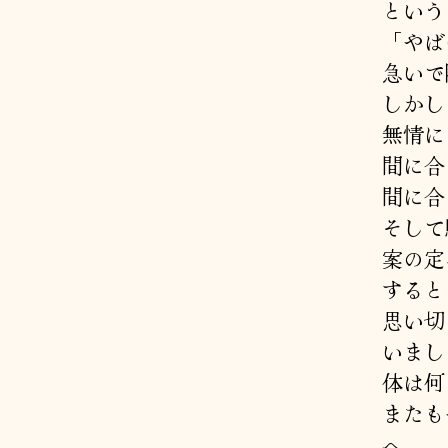
という
「やば
急いで
しかし
無情に
間に合
間に合
そして
案の定
すると
思い切
いまし
体は何
またも
へ。