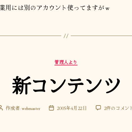
業用には別のアカウント使ってますがｗ
カ
管理人より
テ
ゴ
新コンテンツ
リ
ー
新
作成者:
webmaster
2005年4月22日
2件のコメン
投
投
コ
稿
稿
ン
者
日
テ