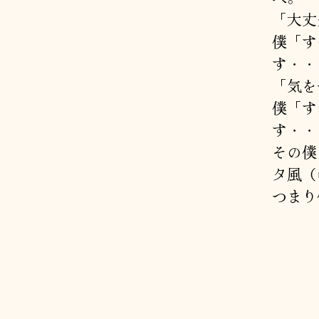
「大丈
僕「す
す・・
「気を
僕「す
す・・
その僕
タ風（
つまり