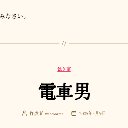
みなさい。
カ
独り言
テ
ゴ
電車男
リ
ー
作成者:
webmaster
2005年4月9日
投
投
稿
稿
者
日