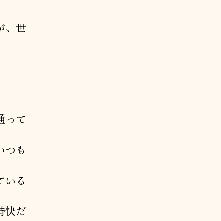
が、世
通って
いつも
ている
特快だ