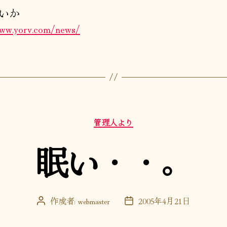
ン
いか
ツ
www.yorv.com/news/
へ
の
カ
管理人より
テ
ゴ
眠い・・。
リ
ー
作成者:
webmaster
2005年4月21日
投
投
稿
稿
者
日