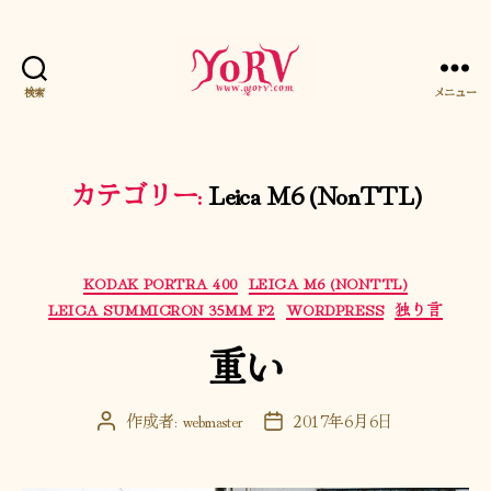
検索
メニュー
YORV
カテゴリー:
Leica M6 (NonTTL)
カ
KODAK PORTRA 400
LEICA M6 (NONTTL)
テ
LEICA SUMMICRON 35MM F2
WORDPRESS
独り言
ゴ
重い
リ
ー
作成者:
webmaster
2017年6月6日
投
投
稿
稿
者
日