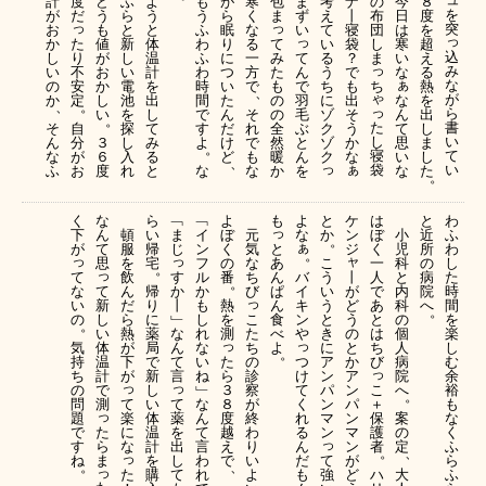
度
包
ま
計
ど
ふ
よ
も
が
寒
考
ナ
の
今
８
を
だ
ま
ず
が
う
ら
う
う
ら
く
え
丨
布
日
度
っ
っ
突
い
お
も
と
と
ふ
眠
な
て
寝
団
は
を
っ
っ
た
て
か
値
新
体
わ
り
る
い
袋
し
寒
超
込
り
み
て
し
が
し
温
ふ
に
一
る
？
ま
い
え
っ
み
不
た
ん
い
お
い
計
わ
つ
方
う
で
な
る
ぁ
な
安
も
で
ち
の
か
電
を
時
い
で
ち
も
熱
、
ゃ
が
定
の
羽
な
か
し
池
出
間
た
に
出
を
。
、
っ
ら
の
毛
ん
い
を
し
で
ん
そ
ゾ
そ
出
。
書
た
自
全
ぶ
て
そ
探
て
す
だ
れ
ク
う
し
い
し
分
然
と
思
ん
３
し
み
よ
け
で
ゾ
か
ま
。
て
寝
が
暖
ん
い
な
６
入
る
ど
も
ク
な
し
、
っ
ぁ
い
袋
お
か
を
な
ふ
度
れ
と
な
な
た
。
く
な
ら
﹁
﹁
よ
も
よ
と
ケ
は
と
わ
っ
下
ん
頓
い
ま
イ
ぼ
元
な
か
ン
ぼ
小
近
ふ
。
ぁ
と
が
て
服
帰
じ
ン
く
気
ジ
く
児
所
わ
。
っ
っ
ャ
あ
思
を
宅
フ
の
な
こ
一
科
の
し
。
っ
て
す
ん
バ
丨
飲
ル
番
ち
う
人
と
病
た
。
な
て
か
ぱ
イ
が
ん
帰
か
び
い
で
内
院
時
っ
い
新
丨
ん
キ
ど
だ
り
も
熱
う
あ
科
へ
間
。
の
し
﹂
こ
食
ン
う
ら
に
し
を
と
と
の
を
。
い
な
た
べ
や
の
熱
薬
れ
測
き
は
個
楽
っ
っ
気
体
ん
ち
よ
と
が
局
な
に
ち
人
し
。
つ
持
温
て
た
の
か
下
で
い
ア
び
病
む
っ
け
ち
計
言
ら
診
ア
が
新
ね
ン
院
余
っ
っ
て
の
で
３
察
ン
こ
し
﹂
パ
へ
裕
。
て
く
問
測
て
８
が
パ
＋
い
な
ン
も
っ
薬
れ
題
楽
度
終
ン
保
体
ん
マ
案
な
た
を
る
で
に
越
わ
マ
護
温
て
ン
の
く
っ
ら
出
ん
す
な
え
り
ン
者
計
言
定
ふ
。
、
っ
ま
し
だ
ね
で
い
て
が
を
わ
ら
。
、
っ
た
て
も
よ
強
ど
ハ
購
れ
大
ふ