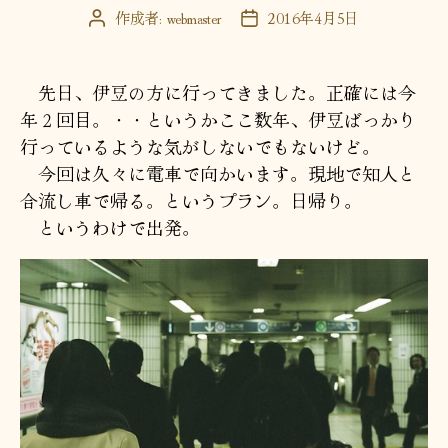
作成者:
webmaster
2016年4月5日
投
投
稿
稿
者
日
先日、伊豆の方に行ってきました。正確には今
年２回目。・・というかここ数年、伊豆ばっかり
行っているような気がしないでもないけど。
今回は久々に電車で向かいます。現地で知人と
合流し車で帰る。というプラン。日帰り。
というわけで出発。