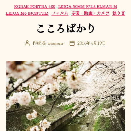
い
カ
KODAK PORTRA 400
LEICA 50MM F/2.8 ELMAR-M
い
テ
LEICA M6 (NONTTL)
フィルム
写真・動画・カメラ
独り言
こ
ゴ
こころばかり
と”
リ
ー
作成者:
webmaster
2016年4月19日
投
投
稿
稿
者
日