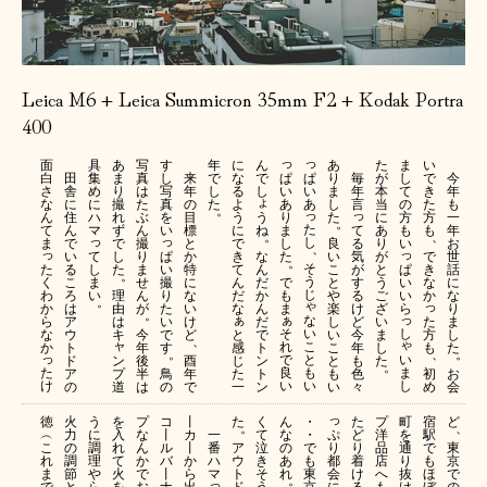
Leica M6 + Leica Summicron 35mm F2 + Kodak Portra
400
っ
っ
面
具
あ
写
す
年
に
ん
あ
た
ま
い
ぱ
ぱ
白
田
集
ま
真
し
来
で
な
で
り
毎
が
し
で
今
い
い
さ
舎
め
り
は
写
年
し
る
し
ま
年
本
て
き
年
ょ
あ
あ
な
に
に
撮
た
真
の
た
よ
し
言
当
の
た
も
。
っ
っ
う
り
ん
住
ハ
れ
ぶ
を
目
う
た
に
方
方
一
。
た
ね
ま
て
て
ん
マ
ず
ん
い
標
に
あ
も
も
年
。
、
っ
っ
し
し
る
ま
で
で
撮
と
で
良
り
い
お
、
っ
っ
て
ぱ
な
た
気
い
し
り
か
き
い
が
で
世
。
そ
た
し
い
ん
が
ぱ
る
た
ま
特
て
こ
と
き
話
。
う
く
ま
撮
だ
で
す
い
こ
せ
に
ん
と
う
な
に
じ
わ
い
り
か
も
る
い
ろ
理
ん
な
だ
や
ご
か
な
。
ゃ
っ
か
た
ん
ま
け
ら
は
由
が
い
な
楽
ざ
り
。
ぁ
っ
ぁ
な
ら
い
だ
ど
た
ア
は
け
し
い
ま
い
そ
し
な
で
と
で
今
方
ウ
キ
今
ど
い
ま
し
、
ゃ
ャ
こ
れ
か
す
感
ト
年
も
ト
年
こ
し
た
。
、
。
っ
と
い
で
ン
じ
ン
も
ド
後
酉
と
た
。
も
ま
た
良
プ
鳥
た
ト
色
初
ア
半
年
も
お
い
し
け
い
道
の
一
ン
々
め
の
は
で
い
会
っ
徳
火
う
を
プ
コ
丨
た
く
ん
・
た
プ
町
宿
ど
。
、
ぷ
︵
力
に
入
な
丨
カ
一
て
な
・
ど
洋
を
駅
り
こ
の
調
れ
ん
ル
丨
番
ア
泣
の
で
り
品
通
で
東
都
れ
調
理
て
か
バ
か
ハ
ウ
き
あ
も
着
店
り
も
京
会
ま
節
や
火
で
丨
ら
マ
ト
そ
れ
東
け
へ
抜
ほ
で
。
っ
に