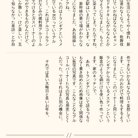
で
と
ら
を
お
ナ
出
ド
う
京
る
も
け
ぼ
の
た
染
知
か
が
つ
な
丨
て
ア
に
新
駅
よ
ド
て
迷
生
。
の
ま
ら
難
で
け
じ
い
ね
な
幹
は
う
キ
い
わ
活
。
っ
は
な
し
き
る
み
こ
る
り
線
い
に
ド
か
な
に
て
ト
か
い
る
と
の
れ
ま
の
ま
な
キ
ね
く
も
B25 
。
っ
し
ラ
も
ガ
燃
は
し
乗
だ
り
し
ば
な
よ
っ
ま
た
ン
け
の
ス
料
ア
っ
た
り
に
ま
な
な
う
。
っ
単
ギ
た
ど
な
バ
用
ル
場
迷
し
が
ら
や
て
た
語
ア
し
楽
ん
丨
ア
コ
あ
が
い
た
ら
な
く
い
、
。
ん
︶
と
し
だ
ナ
ル
丨
れ
わ
ま
な
い
慣
う
で
と
い
歌
い
け
丨
コ
ル
脱
か
す
も
ん
キ
れ
ア
。
。
、
ャ
す
か
う
舞
ど
の
丨
ラ
線
ら
う
と
ル
、
ね
自
メ
ン
伎
五
よ
ル
ン
し
な
な
ど
か
新
。
ん
コ
い
も
ま
飯
ラ
に
ま
作
そ
だ
丨
荻
な
あ
す
盒
ン
な
す
で
。
。
っ
れ
ル
窪
く
れ
の
ギ
り
き
、
た
で
バ
の
書
家
よ
ア
ま
こ
な
。
は
丨
写
き
ト
の
う
か
し
い
い
で
良
ナ
真
始
ラ
キ
な
ら
た
つ
か
。
ッ
は
い
丨
で
め
ン
鍋
出
の
な
ぁ
そ
チ
大
た
す
た
ギ
だ
て
こ
お
。
れ
ン
な
晦
ち
た
ア
け
い
の
か
は
で
ん
日
の
こ
め
に
を
る
バ
げ
。
ま
て
と
写
ん
画
つ
使
メ
丨
で
た
日
良
真
な
像
い
い
ス
ナ
料
別
々
い
も
こ
は
て
色
テ
丨
理
ィ
の
妄
お
用
と
全
語
々
と
も
機
ン
想
年
意
な
く
る
作
同
す
っ
会
と
し
を
し
ら
関
つ
じ
る
。
に
て
い
て
と
ア
係
も
く
よ
。
い
う
い
く
ル
な
り
ト
う