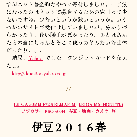
すがネット募金的なやつに寄付しました。一点気
になったのはネットで募金するための窓口って少
ないですね。少ないというか狭いというか。いく
つかのサイトで受付はしていましたが、分かりづ
らかったり、使い勝手が悪かったり。あとはあん
たら本当にちゃんとそこに使うの？みたいな団体
だったり、、、
結局、
Yahoo!
でした。クレジットカードも使え
たし。
http://donation.yahoo.co.jp
カ
LEICA 50MM F/2.8 ELMAR-M
LEICA M6 (NONTTL)
テ
フジカラー PRO 400H
写真・動画・カメラ
旅
ゴ
伊豆２０１６春
リ
ー