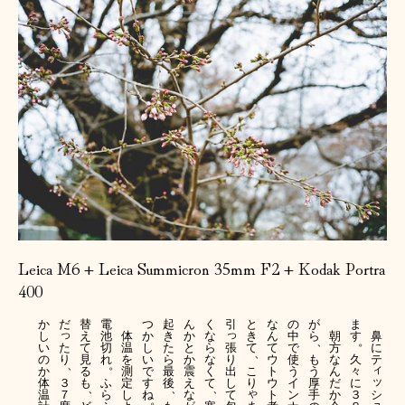
Leica M6 + Leica Summicron 35mm F2 + Kodak Portra
400
か
だ
替
電
つ
起
ん
く
引
と
な
の
が
ま
っ
っ
し
え
池
体
か
き
か
な
き
ん
中
ら
朝
す
鼻
、
。
た
張
い
て
切
温
し
た
と
ら
て
て
で
方
に
、
り
り
の
見
れ
を
い
ら
か
な
ウ
使
も
な
久
テ
、
。
ィ
出
か
る
測
で
最
震
く
こ
ト
う
う
ん
々
ッ
３
し
体
も
ふ
定
す
後
え
て
り
ウ
イ
厚
だ
に
、
、
、
ゃ
シ
７
て
温
ら
し
ね
な
ト
ン
手
か
３
。
ュ