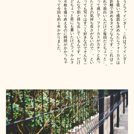
っ
っ
っ
６
ど
ん
た
れ
距
を
う
て
て
て
枚
ち
な
と
で
離
覗
と
ょ
今
も
感
を
で
き
面
で
い
フ
っ
ァ
回
写
じ
撮
割
の
白
決
て
と
も
り
で
イ
り
と
気
い
め
構
。
前
約
は
ン
終
持
持
ん
る
図
に
１
す
フ
ダ
え
ち
ち
だ
タ
を
ォ
も
年
ご
丨
る
出
良
け
イ
決
。
書
丨
か
く
の
し
さ
ど
プ
め
い
カ
か
好
こ
に
て
が
毎
な
ら
た
ス
り
き
れ
時
い
な
回
ん
た
け
が
ま
な
は
間
る
い
だ
で
ら
ど
カ
し
の
フ
が
ん
の
と
す
フ
。
ァ
ォ
フ
チ
た
で
か
で
で
ち
。
ィ
ッ
ょ
イ
そ
丨
か
す
こ
…
。
。
っ
っ
ル
と
ン
ん
カ
れ
ム
あ
と
ダ
ち
な
ス
だ
と
は
っ
ゃ
３
丨
こ
は
け
い
こ
…
。