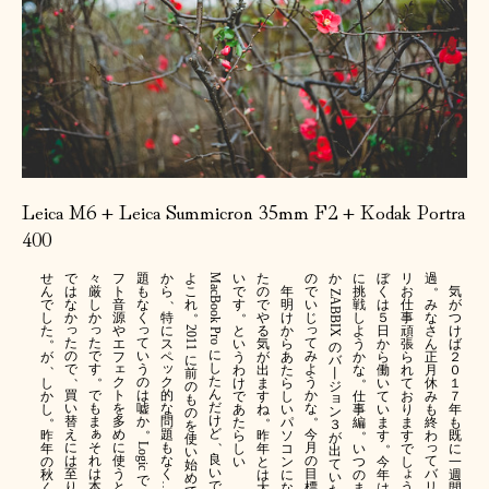
Leica M6 + Leica Summicron 35mm F2 + Kodak Portra
400
せ
で
々
フ
題
か
よ
い
た
の
か
に
ぼ
リ
過
MacBook 
。
ん
は
厳
ト
も
ら
こ
で
の
年
で
挑
く
お
気
ZABBIX 
、
で
な
し
音
な
れ
す
で
明
い
戦
は
仕
み
が
。
。
し
か
か
源
く
特
や
け
じ
し
５
事
な
つ
っ
っ
っ
っ
た
や
に
と
る
か
よ
日
頑
さ
け
2011 
Pro 
。
た
た
て
て
エ
ス
い
気
ら
う
か
張
ん
ば
の
に
の
で
い
み
が
フ
ペ
う
が
あ
か
ら
ら
正
２
に
バ
、
ェ
ッ
し
で
す
う
よ
わ
出
た
な
働
れ
月
０
前
丨
、
。
。
た
ク
の
ク
う
し
け
ま
ら
い
て
休
１
の
ジ
ん
買
で
ト
は
的
か
か
で
す
し
仕
て
お
み
７
ョ
も
だ
い
も
を
嘘
な
な
し
あ
ね
い
事
い
り
も
年
ン
の
。
。
。
け
替
ま
多
か
問
た
パ
編
ま
ま
終
も
３
を
。
。
ぁ
ど
え
め
題
今
昨
ら
昨
ソ
す
す
わ
既
が
使
、
。
っ
そ
に
に
も
月
年
し
年
コ
い
で
に
Logic 
出
い
良
れ
は
使
な
の
て
の
い
と
ン
つ
今
し
一
て
始
い
ょ
は
至
う
く
目
バ
秋
は
に
の
年
週
い
め
で
で
本
り
と
標
う
リ
く
大
な
ま
は
間
…