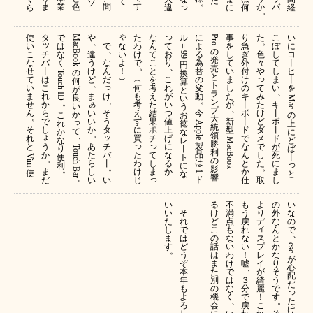
た
て
ソ
。
す
っ
業
ま
色
問
か
バ
ら
違
に
何
経
。
ゃ
っ
使
タ
で
や
た
な
ル
に
事
り
た
こ
い
MacBook 
Pro 
、
。
ッ
な
て
い
は
で
わ
ん
よ
を
急
ぼ
に
＝
、
の
チ
い
お
こ
な
違
け
て
る
し
ぎ
色
し
コ
99 
発
バ
よ
り
な
く
う
な
で
こ
為
て
外
々
て
丨
円
、
。
売
丨
！
せ
け
ん
と
替
い
付
や
し
ヒ
の
換
Touch 
と
っ
は
︶
こ
て
ど
だ
︵
を
の
ま
け
ま
丨
何
算
、
ト
っ
こ
れ
て
い
何
考
変
し
の
い
を
が
と
、
ラ
れ
け
が
み
ま
ID 
ま
も
え
動
た
キ
良
い
Mac 
、
。
ン
。
ぁ
か
い
た
せ
考
た
が
丨
キ
い
う
、
プ
ら
い
そ
つ
け
ん
え
結
今
ボ
丨
か
こ
お
の
。
大
で
い
う
値
ど
っ
ず
果
新
丨
ボ
れ
徳
上
Apple 
統
し
か
タ
上
ダ
そ
に
ポ
型
ド
丨
て
か
な
に
。
、
領
ょ
ッ
げ
メ
れ
買
チ
で
ド
な
レ
ど
MacBook 
勝
っ
っ
製
う
チ
あ
に
で
と
な
が
Touch 
り
丨
ば
利
品
か
バ
た
た
て
な
し
ん
死
便
ト
丨
Vim 
。
の
は
丨
ら
わ
し
る
た
と
に
っ
利
に
。
。
影
。
Bar
ま
し
け
ま
か
か
ま
使
と
な
1 
響
。
っ
ド
だ
い
い
じ
取
仕
し
…
い
る
不
も
よ
の
い
い
そ
け
満
う
り
外
な
た
れ
ど
点
戻
デ
な
の
ィ
し
で
こ
も
れ
ん
で
、
ス
ま
は
の
な
な
と
プ
す
ど
話
い
い
か
esc 
。
レ
う
は
わ
！
な
が
イ
ぞ
ま
け
嘘
り
、
心
が
本
た
で
そ
配
綺
年
別
は
３
う
だ
麗
も
の
な
分
で
っ
！
よ
機
く
で
す
た
、
。
こ
ろ
会
戻
け