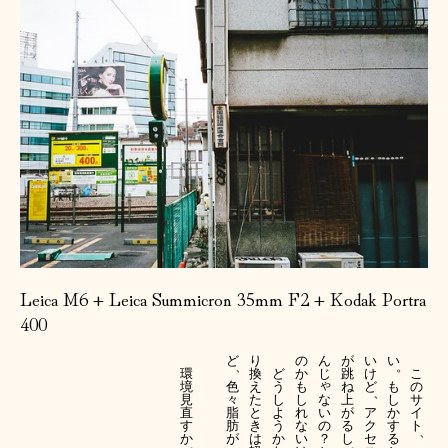
Leica M6 + Leica Summicron 35mm F2 + Kodak Portra
400
ど
り
の
ん
が
い
い
、
。
環
換
ど
か
じ
跳
け
こ
ゃ
境
色
え
う
も
ね
ど
も
の
、
な
見
々
た
し
し
上
し
サ
い
直
脂
と
よ
れ
が
ア
か
イ
の
す
肪
き
う
な
る
ク
す
ト
、
？
か
が
は
か
い
し
セ
る
。
。