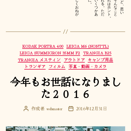
れ
し
に
い
れ
そ
ど
。
は
、
く
く
る
ん
。
ホ
お
つ
な
思
ン
ね
か
た
こ
い
ト
が
あ
だ
と
。
カ
KODAK PORTRA 400
LEICA M6 (NONTTL)
テ
LEICA SUMMICRON 35MM F2
TRANGIA B25
ゴ
TRANGIA メスティン
アウトドア
キャンプ用品
リ
トランギア
フィルム
写真・動画・カメラ
ー
今年もお世話になりまし
た２０１６
作成者:
webmaster
2016年12月31日
投
投
稿
稿
者
日