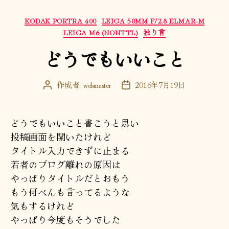
カ
KODAK PORTRA 400
LEICA 50MM F/2.8 ELMAR-M
テ
LEICA M6 (NONTTL)
独り言
ゴ
どうでもいいこと
リ
ー
作成者:
webmaster
2016年7月19日
投
投
稿
稿
者
日
どうでもいいこと書こうと思い
投稿画面を開いたけれど
タイトル入力できずに止まる
若者のブログ離れの原因は
やっぱりタイトルだとおもう
もう何べんも言ってるような
気もするけれど
やっぱり今度もそうでした