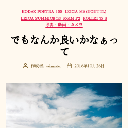
カ
KODAK PORTRA 400
LEICA M6 (NONTTL)
テ
LEICA SUMMICRON 35MM F2
ROLLEI 35 S
ゴ
写真・動画・カメラ
リ
でもなんか良いかなぁっ
ー
て
作成者:
webmaster
2016年10月26日
投
投
稿
稿
者
日