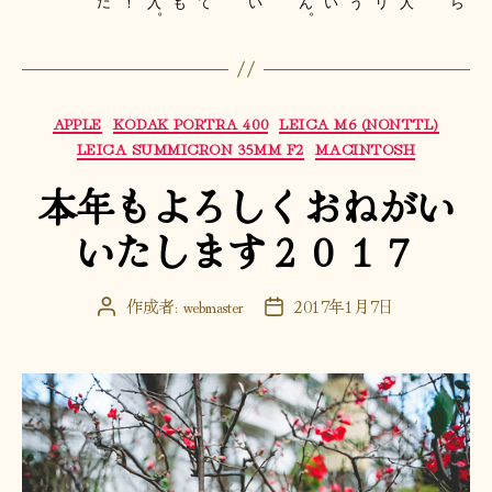
た
！
も
ん
い
い
う
リ
入
て
人
ら
。
。
カ
APPLE
KODAK PORTRA 400
LEICA M6 (NONTTL)
テ
LEICA SUMMICRON 35MM F2
MACINTOSH
ゴ
本年もよろしくおねがい
リ
ー
いたします２０１７
作成者:
webmaster
2017年1月7日
投
投
稿
稿
者
日