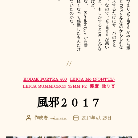
と
つ
軽
な
け
ス
と
つ
。
。
い
く
ど
な
す
ま
DNS 
。
も
た
な
の
る
り
っ
し
の
で
た
MovableType 
WordPress 
と
、
て
か
か
び
か
感
す
な
に
WordPress 
な
。
動
る
サ
の
し
と
丨
か
が
た
バ
DB 
も
や
も
の
か
し
が
た
と
ん
ら
load 
れ
悪
ら
か
だ
乗
な
い
重
な
け
カ
KODAK PORTRA 400
LEICA M6 (NONTTL)
テ
LEICA SUMMICRON 35MM F2
健康
独り言
ゴ
風邪２０１７
リ
ー
作成者:
webmaster
2017年4月29日
投
投
稿
稿
者
日