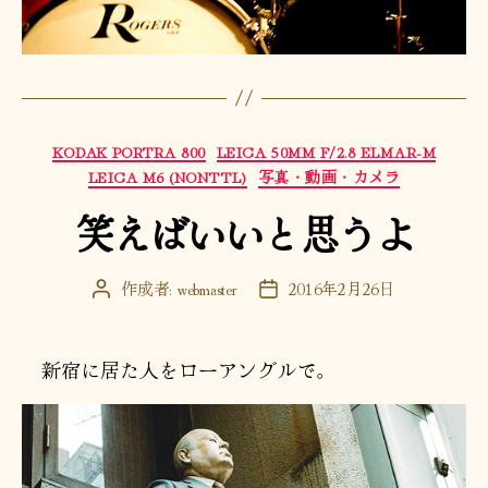
カ
KODAK PORTRA 800
LEICA 50MM F/2.8 ELMAR-M
テ
LEICA M6 (NONTTL)
写真・動画・カメラ
ゴ
笑えばいいと思うよ
リ
ー
作成者:
webmaster
2016年2月26日
投
投
稿
稿
者
日
新宿に居た人をローアングルで。