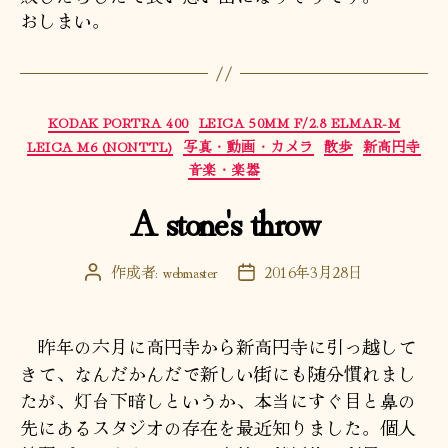
おしまい。
カ
KODAK PORTRA 400
LEICA 50MM F/2.8 ELMAR-M
テ
LEICA M6 (NONTTL)
写真・動画・カメラ
散歩
新高円寺
ゴ
音楽・楽器
リ
A stone's throw
ー
作成者:
webmaster
2016年3月28日
投
投
稿
稿
者
日
昨年の六月に高円寺から新高円寺に引っ越して
きて、なんだかんだで新しい街にも随分慣れまし
たが、灯台下暗しというか、本当にすぐ目と鼻の
先にあるスタジオの存在を最近知りました。個人