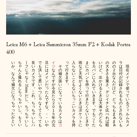
Leica M6 + Leica Summicron 35mm F2 + Kodak Portra
400
っ
い
ち
丨
良
で
旦
イ
入
雨
ま
を
い
の
の
ラ
ゃ
て
か
フ
い
も
に
ツ
そ
ら
な
に
カ
け
大
の
は
現
。
ん
行
じ
カ
決
は
な
の
な
ど
カ
バ
ど
き
２
日
在
。
ゃ
と
き
な
メ
し
メ
ん
補
い
天
バ
ン
さ
台
付
メ
撮
な
ま
ん
ラ
て
イ
で
欠
こ
気
ン
に
出
＆
な
が
イ
れ
く
す
で
で
悪
ン
す
扱
と
が
を
入
か
重
ん
記
ン
。
る
補
す
い
だ
が
い
も
よ
持
れ
け
さ
だ
録
で
35mm 
。
。
っ
っ
し
欠
や
今
に
な
く
て
る
け
さ
使
っ
ち
た
て
に
こ
つ
見
な
い
な
い
と
デ
ど
れ
、
っ
っ
だ
ん
行
て
な
れ
じ
た
ち
い
き
き
ジ
る
。
っ
ゃ
っ
ち
し
で
て
き
い
ら
と
ま
は
イ
ど
も
、
ゃ
っ
ち
な
す
い
こ
た
る
ち
２
き
す
大
チ
の
。
ゃ
っ
い
ち
く
な
る
い
く
ち
フ
０
は
体
と
と
。
っ
っ
ィ
し
ち
て
カ
カ
な
も
１
ポ
で
そ
比
さ
。
ゃ
た
ち
ル
と
・
メ
メ
い
ま
５
ケ
も
の
べ
れ
ゃ
っ
ぁ
ッ
か
も
い
ム
・
ラ
ラ
と
年
ご
ど
れ
な
と
う
い
し
て
ま
カ
い
は
を
ト
き
の
く
ち
ば
い
ぁ
い
い
し
ハ
も
メ
や
コ
持
に
や
元
た
ら
軽
も
、