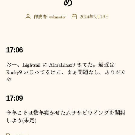
め
作成者:
webmaster
2024年3月29日
投
投
稿
稿
者
日
17:06
おー、Lightsail に AlmaLinux9 きてた。最近は
Rocky9 いじってるけど、まぁ問題なし。ありがた
や
17:09
今年こそは数年寝かせたムササビウイングを開封
しよう(未定)