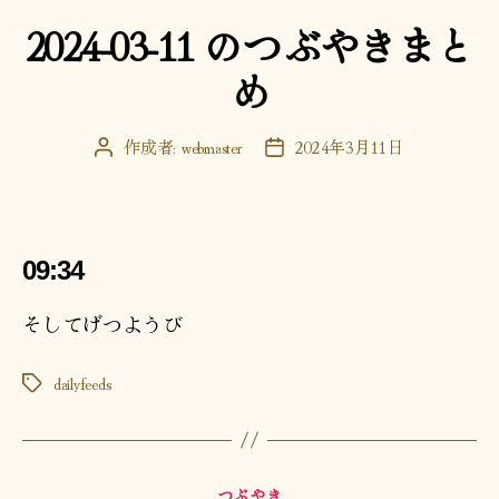
テ
2024-03-11 のつぶやきまと
ゴ
リ
め
ー
作成者:
webmaster
2024年3月11日
投
投
稿
稿
者
日
09:34
そしてげつようび
dailyfeeds
タ
グ
カ
つぶやき