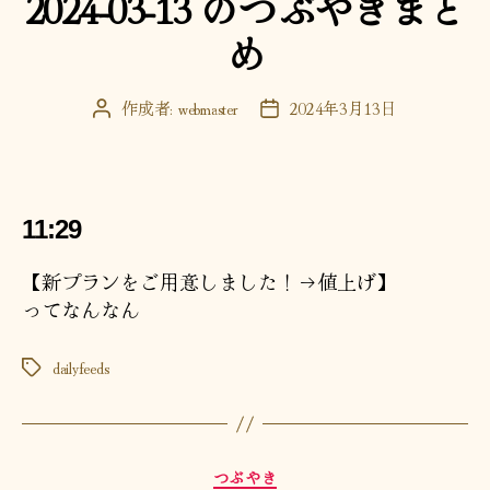
2024-03-13 のつぶやきまと
リ
め
ー
作成者:
webmaster
2024年3月13日
投
投
稿
稿
者
日
11:29
【新プランをご用意しました！→値上げ】
ってなんなん
dailyfeeds
タ
グ
カ
つぶやき