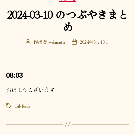
テ
2024-03-10 のつぶやきまと
ゴ
リ
め
ー
作成者:
webmaster
2024年3月10日
投
投
稿
稿
者
日
08:03
おはようございます
dailyfeeds
タ
グ