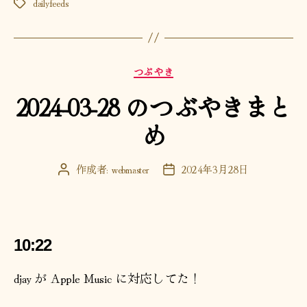
dailyfeeds
タ
グ
カ
つぶやき
テ
2024-03-28 のつぶやきまと
ゴ
リ
め
ー
作成者:
webmaster
2024年3月28日
投
投
稿
稿
者
日
10:22
djay が Apple Music に対応してた！