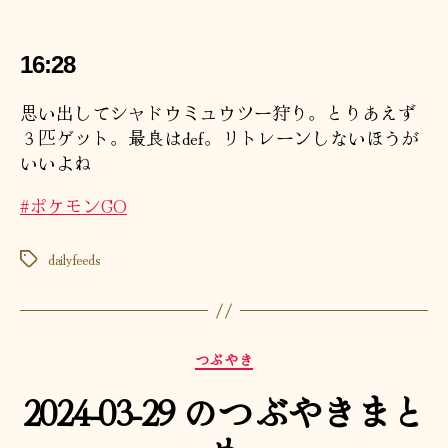
16:28
思い出してシャドウミュウツー狩り。とりあえず
３匹ゲット。最良はdef。リトレーンしないほうが
いいよね
#ポケモンGO
dailyfeeds
タ
グ
カ
つぶやき
テ
2024-03-29 のつぶやきまと
ゴ
リ
ー