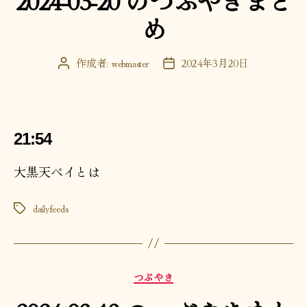
リ
め
ー
作成者:
webmaster
2024年3月20日
投
投
稿
稿
者
日
21:54
大黒天ペイとは
dailyfeeds
タ
グ
カ
つぶやき
テ
ゴ