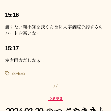
15:16
痛くない親不知を抜くために大学病院予約するの
ハードル高いなー
15:17
左右両方だしなぁ…
dailyfeeds
タ
グ
カ
つぶやき
テ
2024-03-20 のつぶやきまと
ゴ