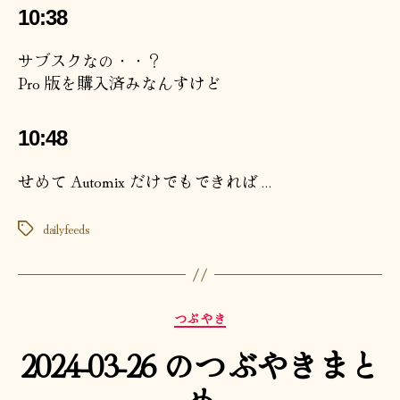
10:38
サブスクなの・・？
Pro 版を購入済みなんすけど
10:48
せめて Automix だけでもできれば…
dailyfeeds
タ
グ
カ
つぶやき
テ
2024-03-26 のつぶやきまと
ゴ
リ
め
ー