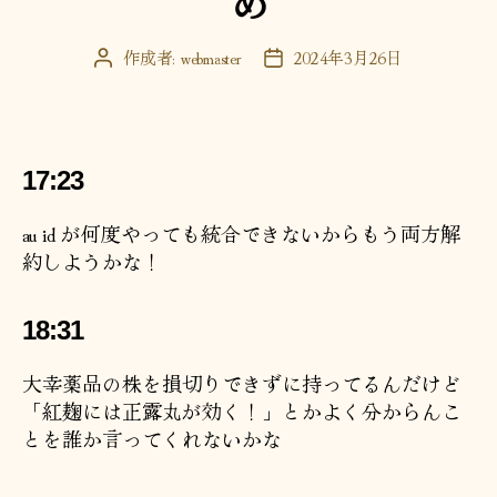
作成者:
webmaster
2024年3月26日
投
投
稿
稿
者
日
17:23
au id が何度やっても統合できないからもう両方解
約しようかな！
18:31
大幸薬品の株を損切りできずに持ってるんだけど
「紅麹には正露丸が効く！」とかよく分からんこ
とを誰か言ってくれないかな