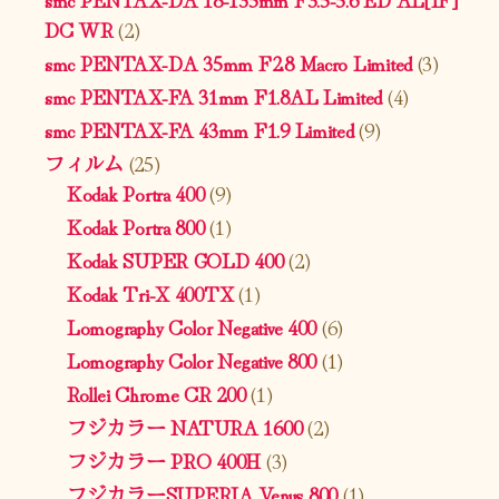
DC WR
(2)
smc PENTAX-DA 35mm F2.8 Macro Limited
(3)
smc PENTAX-FA 31mm F1.8AL Limited
(4)
smc PENTAX-FA 43mm F1.9 Limited
(9)
フィルム
(25)
Kodak Portra 400
(9)
Kodak Portra 800
(1)
Kodak SUPER GOLD 400
(2)
Kodak Tri-X 400TX
(1)
Lomography Color Negative 400
(6)
Lomography Color Negative 800
(1)
Rollei Chrome CR 200
(1)
フジカラー NATURA 1600
(2)
フジカラー PRO 400H
(3)
フジカラーSUPERIA Venus 800
(1)