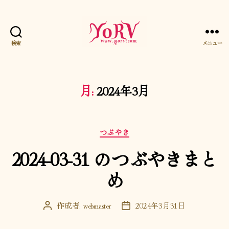
検索
メニュー
YORV
月:
2024年3月
カ
つぶやき
テ
2024-03-31 のつぶやきまと
ゴ
リ
め
ー
作成者:
webmaster
2024年3月31日
投
投
稿
稿
者
日