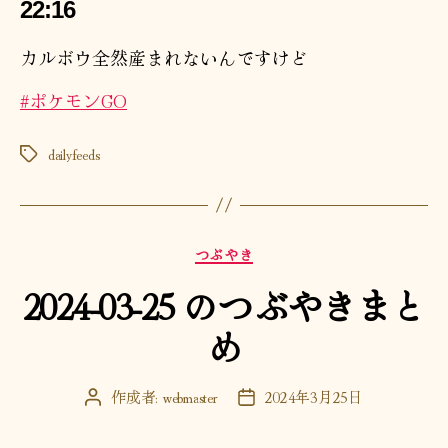
22:16
カルボウ全然産まれないんですけど
#ポケモンGO
dailyfeeds
タ
グ
カ
つぶやき
テ
2024-03-25 のつぶやきまと
ゴ
リ
め
ー
作成者:
webmaster
2024年3月25日
投
投
稿
稿
者
日