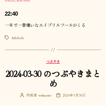
22:40
一年で一番嫌いなエイプリルフールがくる
dailyfeeds
タ
グ
カ
つぶやき
テ
2024-03-30 のつぶやきまと
ゴ
リ
め
ー
作成者:
webmaster
2024年3月30日
投
投
稿
稿
者
日