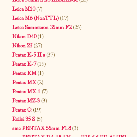
Leica M10
(7)
Leica M6 (NonTTL)
(17)
Leica Summicron 35mm F2
(25)
Nikon D40
(1)
Nikon Zf
(27)
Pentax K-5 II s
(37)
Pentax K-7
(19)
Pentax KM
(1)
Pentax MX
(2)
Pentax MX-1
(7)
Pentax MZ-3
(3)
Pentax Q
(19)
Rollei 35 S
(5)
smc PENTAX 55mm F1.8
(3)
smc PENTAX-DA 18-135mm F3.5-5.6 ED AL[IF]