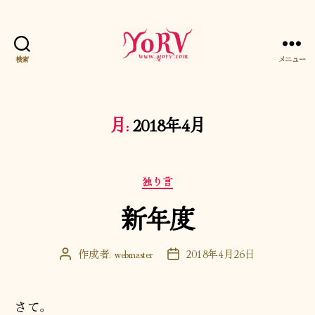
検索
メニュー
YORV
月:
2018年4月
カ
独り言
テ
新年度
ゴ
リ
ー
作成者:
webmaster
2018年4月26日
投
投
稿
稿
者
日
さて。