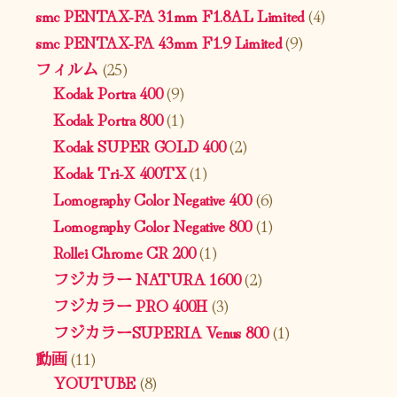
smc PENTAX-FA 31mm F1.8AL Limited
(4)
smc PENTAX-FA 43mm F1.9 Limited
(9)
フィルム
(25)
Kodak Portra 400
(9)
Kodak Portra 800
(1)
Kodak SUPER GOLD 400
(2)
Kodak Tri-X 400TX
(1)
Lomography Color Negative 400
(6)
Lomography Color Negative 800
(1)
Rollei Chrome CR 200
(1)
フジカラー NATURA 1600
(2)
フジカラー PRO 400H
(3)
フジカラーSUPERIA Venus 800
(1)
動画
(11)
YOUTUBE
(8)