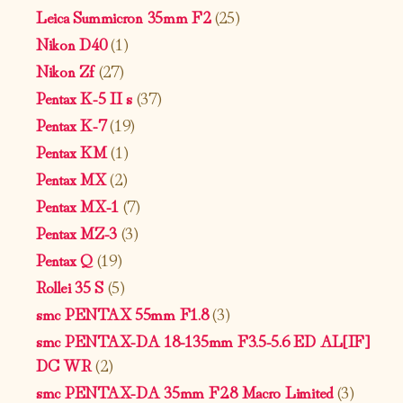
Leica Summicron 35mm F2
(25)
Nikon D40
(1)
Nikon Zf
(27)
Pentax K-5 II s
(37)
Pentax K-7
(19)
Pentax KM
(1)
Pentax MX
(2)
Pentax MX-1
(7)
Pentax MZ-3
(3)
Pentax Q
(19)
Rollei 35 S
(5)
smc PENTAX 55mm F1.8
(3)
smc PENTAX-DA 18-135mm F3.5-5.6 ED AL[IF]
DC WR
(2)
smc PENTAX-DA 35mm F2.8 Macro Limited
(3)