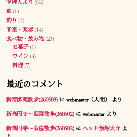
管理人より
(52)
車
(1)
釣り
(1)
音楽・楽器
(14)
食べ物・飲み物
(23)
お菓子
(1)
ワイン
(4)
料理
(7)
最近のコメント
新宿御苑散歩(260503)
に
webmaster（人間）
より
新高円寺〜荻窪散歩(260502)
に
webmaster
より
新高円寺〜荻窪散歩(260502)
に
ヘッド飯塚大介
よ
り