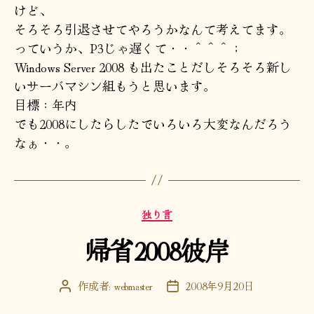
けど、
そろそろ引退させてやろうかなんて考えてます。
っていうか、P3じゃ遅くて・・＾＾＾；
Windows Server 2008 も出たことだしそろそろ新し
いサーバマシン組もうと思います。
目標：年内
でも2008にしたらしたでいろいろ大変なんだろう
なぁ・・。
カ
独り言
テ
帰省2008彼岸
ゴ
リ
ー
作成者:
webmaster
2008年9月20日
投
投
稿
稿