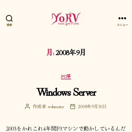
検索
メニュー
YORV
月:
2008年9月
カ
PC等
テ
Windows Server
ゴ
リ
ー
作成者:
webmaster
2008年9月30日
投
投
稿
稿
者
日
2003をかれこれ4年間P3マシンで動かしているんだ