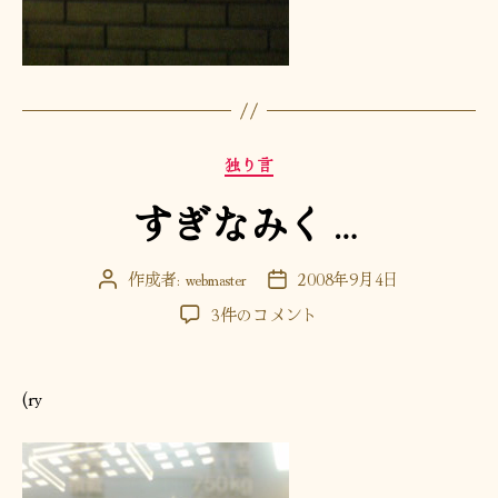
カ
独り言
テ
すぎなみく…
ゴ
リ
ー
作成者:
webmaster
2008年9月4日
投
投
稿
稿
す
3件のコメント
者
日
ぎ
な
み
(ry
く…
へ
の