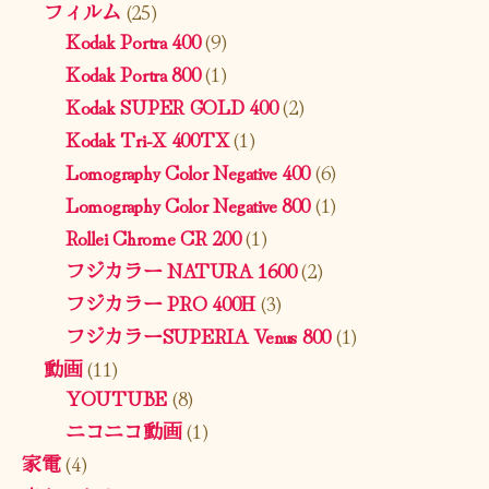
フィルム
(25)
Kodak Portra 400
(9)
Kodak Portra 800
(1)
Kodak SUPER GOLD 400
(2)
Kodak Tri-X 400TX
(1)
Lomography Color Negative 400
(6)
Lomography Color Negative 800
(1)
Rollei Chrome CR 200
(1)
フジカラー NATURA 1600
(2)
フジカラー PRO 400H
(3)
フジカラーSUPERIA Venus 800
(1)
動画
(11)
YOUTUBE
(8)
ニコニコ動画
(1)
家電
(4)