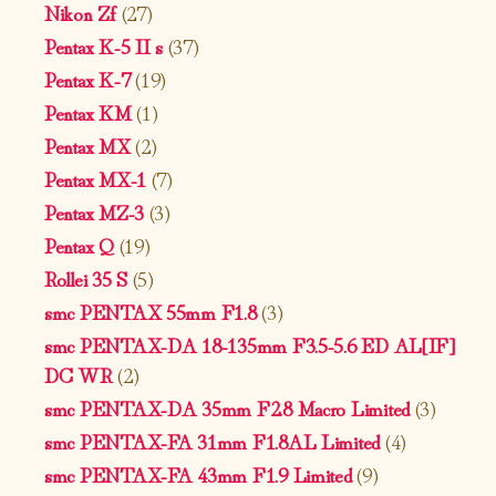
Nikon Zf
(27)
Pentax K-5 II s
(37)
Pentax K-7
(19)
Pentax KM
(1)
Pentax MX
(2)
Pentax MX-1
(7)
Pentax MZ-3
(3)
Pentax Q
(19)
Rollei 35 S
(5)
smc PENTAX 55mm F1.8
(3)
smc PENTAX-DA 18-135mm F3.5-5.6 ED AL[IF]
DC WR
(2)
smc PENTAX-DA 35mm F2.8 Macro Limited
(3)
smc PENTAX-FA 31mm F1.8AL Limited
(4)
smc PENTAX-FA 43mm F1.9 Limited
(9)