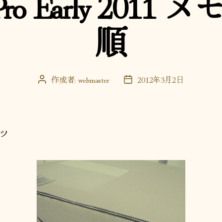
 Pro Early 201
ー
順
作成者:
webmaster
2012年3月2日
投
投
稿
稿
者
日
ッ