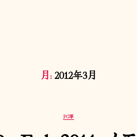
月:
2012年3月
カ
PC等
テ
ゴ
リ