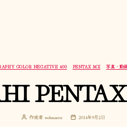
カ
APHY COLOR NEGATIVE 400
PENTAX MX
写真・動
テ
ゴ
HI PENTA
リ
ー
作成者:
webmaster
2014年9月2日
投
投
稿
稿