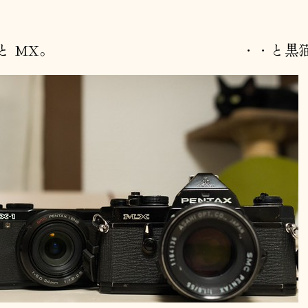
者
日
-1 と MX。 ・・と黒猫