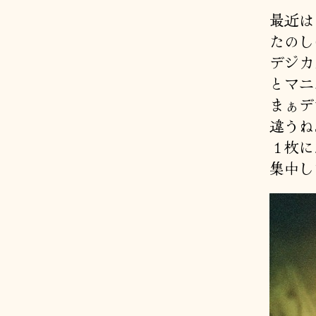
最近は
たのし
デジカ
とマニ
まぁデ
違うね
１枚に
集中し