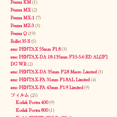
Pentax KM
(1)
Pentax MX
(2)
Pentax MX-1
(7)
Pentax MZ-3
(3)
Pentax Q
(19)
Rollei 35 S
(5)
smc PENTAX 55mm F1.8
(3)
smc PENTAX-DA 18-135mm F3.5-5.6 ED AL[IF]
DC WR
(2)
smc PENTAX-DA 35mm F2.8 Macro Limited
(3)
smc PENTAX-FA 31mm F1.8AL Limited
(4)
smc PENTAX-FA 43mm F1.9 Limited
(9)
フィルム
(25)
Kodak Portra 400
(9)
Kodak Portra 800
(1)