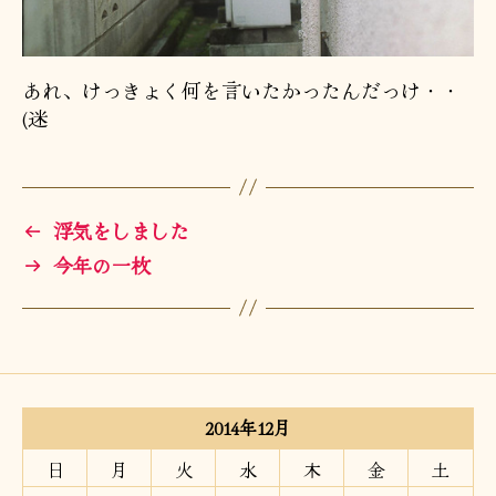
あれ、けっきょく何を言いたかったんだっけ・・
(迷
←
浮気をしました
→
今年の一枚
2014年12月
日
月
火
水
木
金
土