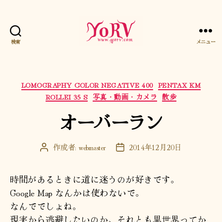
検索
メニュー
YORV
カ
LOMOGRAPHY COLOR NEGATIVE 400
PENTAX KM
テ
ROLLEI 35 S
写真・動画・カメラ
散歩
ゴ
オーバーラン
リ
ー
作成者:
webmaster
2014年12月20日
投
投
稿
稿
者
日
時間があるときに道に迷うのが好きです。
Google Map なんかは使わないで。
なんででしょね。
現実から逃避したいのか、それとも異世界ってか