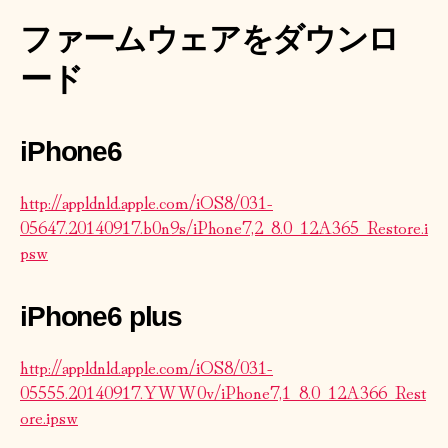
ファームウェアをダウンロ
ード
iPhone6
http://appldnld.apple.com/iOS8/031-
05647.20140917.b0n9s/iPhone7,2_8.0_12A365_Restore.i
psw
iPhone6 plus
http://appldnld.apple.com/iOS8/031-
05555.20140917.YWW0v/iPhone7,1_8.0_12A366_Rest
ore.ipsw