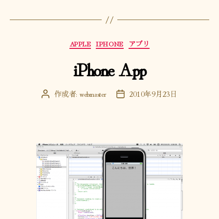
カ
APPLE
IPHONE
アプリ
テ
iPhone App
ゴ
リ
ー
作成者:
webmaster
2010年9月23日
投
投
稿
稿
者
日