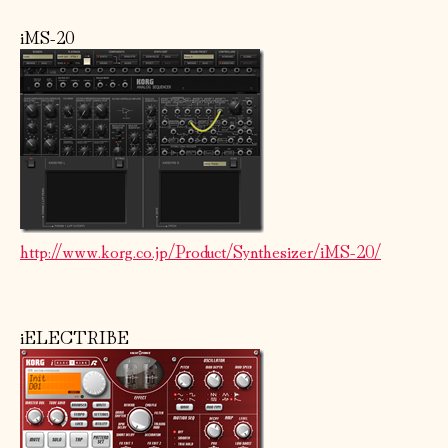
iMS-20
http://www.korg.co.jp/Product/Synthesizer/iMS-20/
iELECTRIBE