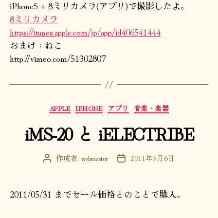
iPhone5 + 8ミリカメラ(アプリ)で撮影したよ。
8ミリカメラ
https://itunes.apple.com/jp/app/id406541444
おまけ：ねこ
http://vimeo.com/51302807
カ
APPLE
IPHONE
アプリ
音楽・楽器
テ
iMS-20 と iELECTRIBE
ゴ
リ
ー
作成者:
webmaster
2011年5月6日
投
投
稿
稿
者
日
2011/05/31 までセール価格とのことで購入。