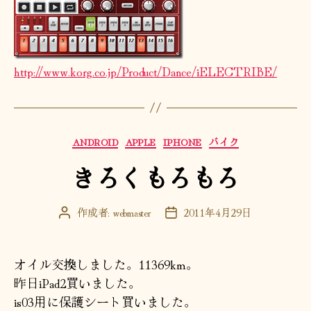
http://www.korg.co.jp/Product/Dance/iELECTRIBE/
カ
ANDROID
APPLE
IPHONE
バイク
テ
きろくもろもろ
ゴ
リ
ー
作成者:
webmaster
2011年4月29日
投
投
稿
稿
者
日
オイル交換しました。11369km。
昨日iPad2買いました。
is03用に保護シート買いました。