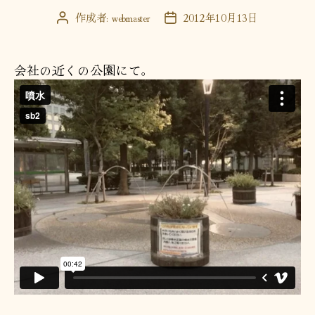
ー
作成者:
webmaster
2012年10月13日
投
投
稿
稿
者
日
会社の近くの公園にて。