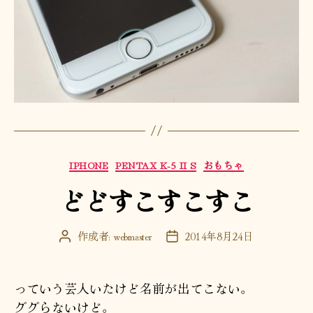
カ
IPHONE
PENTAX K-5 II S
おもちゃ
テ
どどすこすこすこ
ゴ
リ
ー
作成者:
webmaster
2014年8月24日
投
投
稿
稿
者
日
っていう芸人いたけど名前が出てこない。
ググらないけど。