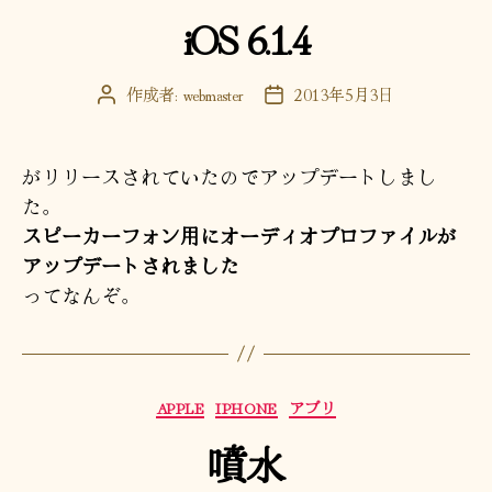
テ
iOS 6.1.4
ゴ
リ
ー
作成者:
webmaster
2013年5月3日
投
投
稿
稿
者
日
がリリースされていたのでアップデートしまし
た。
スピーカーフォン用にオーディオプロファイルが
アップデートされました
ってなんぞ。
カ
APPLE
IPHONE
アプリ
テ
噴水
ゴ
リ