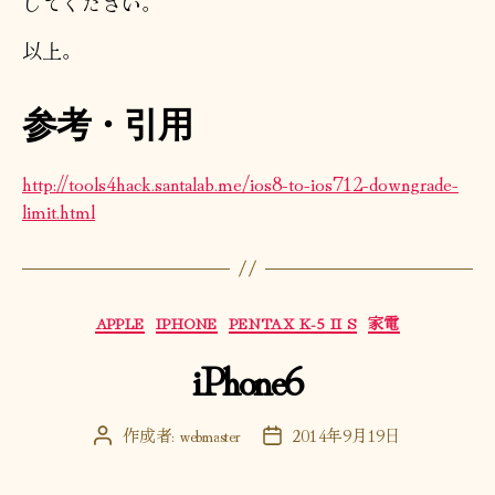
してください。
以上。
参考・引用
http://tools4hack.santalab.me/ios8-to-ios712-downgrade-
limit.html
カ
APPLE
IPHONE
PENTAX K-5 II S
家電
テ
iPhone6
ゴ
リ
ー
作成者:
webmaster
2014年9月19日
投
投
稿
稿
者
日