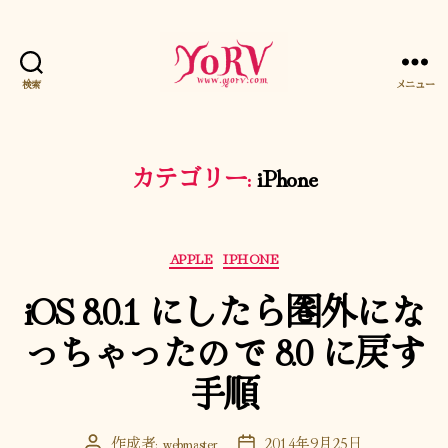
検索
メニュー
YORV
カテゴリー:
iPhone
カ
APPLE
IPHONE
テ
iOS 8.0.1 にしたら圏外にな
ゴ
リ
っちゃったので 8.0 に戻す
ー
手順
作成者:
webmaster
2014年9月25日
投
投