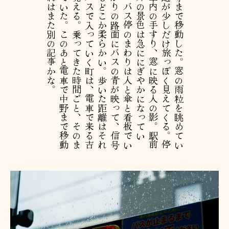
。
今
回
は
バ
ス
で
吉
祥
寺
ま
で
移
動
し
た
。
窓
の
雨
粒
を
眺
め
て
い
る
う
ち
に
、
い
つ
も
の
道
が
少
し
だ
け
旅
っ
ぽ
く
見
え
て
く
る
。
停
車
ボ
タ
ン
の
赤
い
光
、
車
内
の
手
す
り
、
窓
に
映
る
人
の
影
。
駅
前
に
近
づ
く
に
つ
れ
て
、
外
の
景
色
は
急
に
に
ぎ
や
か
に
な
っ
て
い
く
。
吉
祥
寺
に
着
く
と
、
バ
ス
停
の
ま
わ
り
は
人
と
傘
と
看
板
で
い
っ
ぱ
い
だ
っ
た
。
雨
上
が
り
の
路
面
に
バ
ス
の
青
が
映
っ
て
、
信
号
を
渡
る
人
た
ち
の
流
れ
も
ど
こ
か
柔
ら
か
い
。
歩
い
た
距
離
は
そ
れ
ほ
ど
で
も
な
い
の
に
、
バ
ス
で
入
っ
て
い
く
町
は
、
電
車
で
来
る
吉
祥
寺
と
は
少
し
違
っ
て
見
え
る
。
乗
っ
て
き
た
時
間
ご
と
、
そ
の
ま
ま
散
歩
の
一
部
に
な
っ
て
い
た
。
こ
の
あ
と
電
車
で
中
野
ま
で
移
動
し
た
の
だ
け
れ
ど
、
そ
れ
は
ま
た
別
の
記
事
か
な