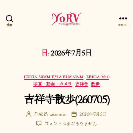
検索
メニュー
YORV
日:
2026年7月5日
カ
LEICA 50MM F/2.8 ELMAR-M
LEICA M10
テ
写真・動画・カメラ
吉祥寺
散歩
ゴ
吉祥寺散歩(260705)
リ
ー
作成者:
webmaster
2026年7月5日
投
投
稿
稿
吉
コメントはまだありません
者
日
祥