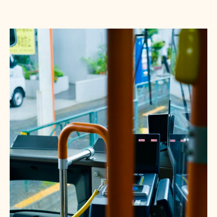
寺
散
歩
(260705)
へ
の