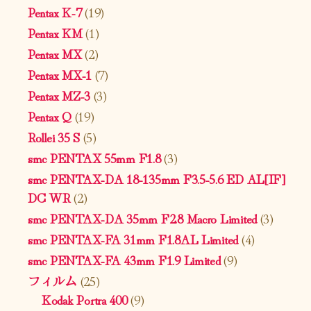
Pentax K-7
(19)
Pentax KM
(1)
Pentax MX
(2)
Pentax MX-1
(7)
Pentax MZ-3
(3)
Pentax Q
(19)
Rollei 35 S
(5)
smc PENTAX 55mm F1.8
(3)
smc PENTAX-DA 18-135mm F3.5-5.6 ED AL[IF]
DC WR
(2)
smc PENTAX-DA 35mm F2.8 Macro Limited
(3)
smc PENTAX-FA 31mm F1.8AL Limited
(4)
smc PENTAX-FA 43mm F1.9 Limited
(9)
フィルム
(25)
Kodak Portra 400
(9)