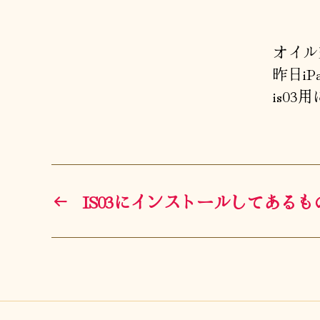
オイル
昨日i
is0
←
IS03にインストールしてあるもの一覧(