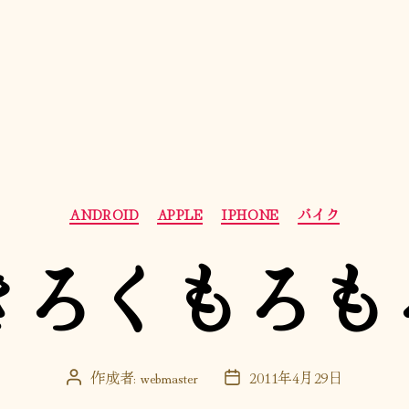
カ
ANDROID
APPLE
IPHONE
バイク
テ
ゴ
きろくもろも
リ
ー
作成者:
webmaster
2011年4月29日
投
投
稿
稿