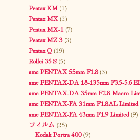
Pentax KM
(1)
Pentax MX
(2)
Pentax MX-1
(7)
Pentax MZ-3
(3)
Pentax Q
(19)
Rollei 35 S
(5)
smc PENTAX 55mm F1.8
(3)
smc PENTAX-DA 18-135mm F3.5-5.6 
smc PENTAX-DA 35mm F2.8 Macro Limi
smc PENTAX-FA 31mm F1.8AL Limited
smc PENTAX-FA 43mm F1.9 Limited
(9)
フィルム
(25)
Kodak Portra 400
(9)