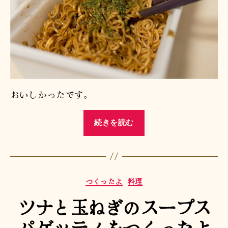
おいしかったです。
“お
続きを読む
っ！
ペ
ヤ
ン
カ
つくったよ
料理
グ
テ
だ
ツナと玉ねぎのスープス
ゴ
っ！！！”
リ
パゲッティをつくったよ
ー