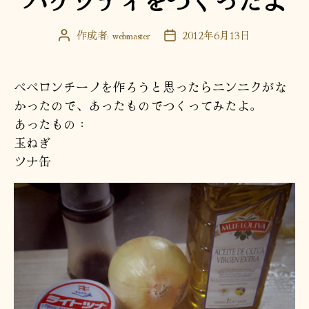
作成者:
webmaster
2012年6月13日
投
投
稿
稿
者
日
ペペロンチーノを作ろうと思ったらニンニクがな
かったので、あったものでつくってみたよ。
あったもの：
玉ねぎ
ツナ缶