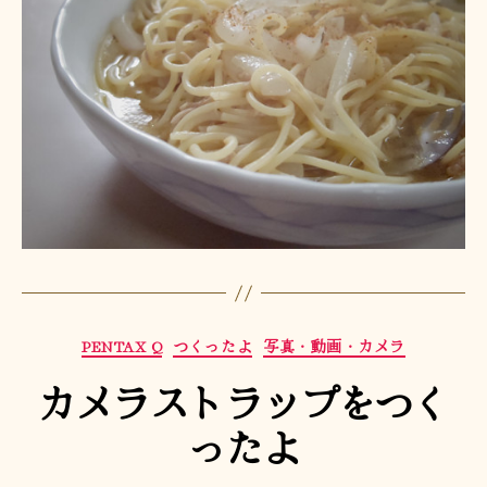
カ
PENTAX Q
つくったよ
写真・動画・カメラ
テ
カメラストラップをつく
ゴ
リ
ったよ
ー