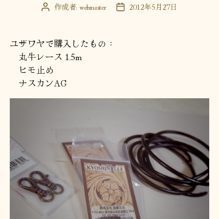
作成者:
webmaster
2012年5月27日
投
投
稿
稿
者
日
ユザワヤで購入したもの：
丸牛レース 1.5m
ヒモ止め
ナスカンAG