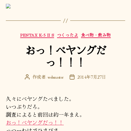
カ
PENTAX K-5 II S
つくったよ
食べ物・飲み物
テ
おっ！ペヤングだ
ゴ
リ
っ！！！
ー
作成者:
webmaster
2014年7月27日
投
投
稿
稿
者
日
久々にペヤングたべました。
いつぶりだろ。
調査によると前回は約一年まえ。
おっ！ペヤングだっ！！
っつーわけでひさびさ。