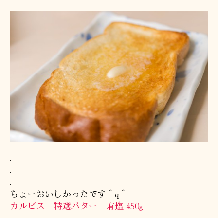
.
.
.
ちょーおいしかったです＾q＾
カルピス 特選バター 有塩 450g