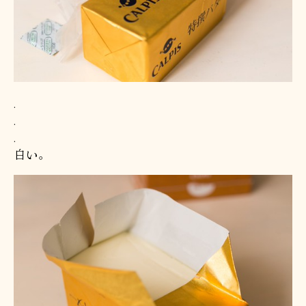
.
.
.
白い。