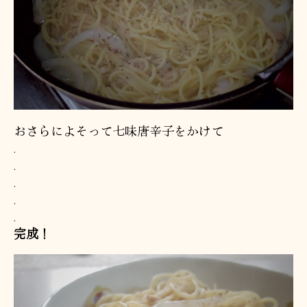
おさらによそって七味唐辛子をかけて
.
.
.
.
.
完成！