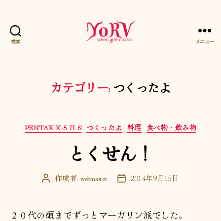
検索
メニュー
YORV
カテゴリー:
つくったよ
カ
PENTAX K-5 II S
つくったよ
料理
食べ物・飲み物
テ
とくせん！
ゴ
リ
ー
作成者:
webmaster
2014年9月15日
投
投
稿
稿
者
日
２０代の頃までずっとマーガリン派でした。