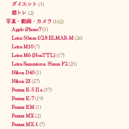
ダイエット
(3)
筋トレ
(2)
写真・動画・カメラ
(162)
Apple iPhone7
(5)
Leica 50mm f/2.8 ELMAR-M
(26)
Leica M10
(7)
Leica M6 (NonTTL)
(17)
Leica Summicron 35mm F2
(25)
Nikon D40
(1)
Nikon Zf
(27)
Pentax K-5 II s
(37)
Pentax K-7
(19)
Pentax KM
(1)
Pentax MX
(2)
Pentax MX-1
(7)