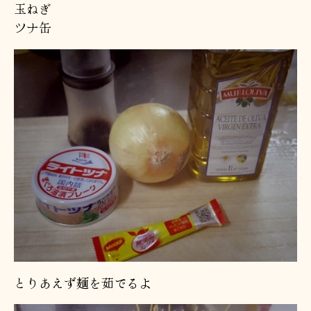
玉ねぎ
ツナ缶
とりあえず麺を茹でるよ