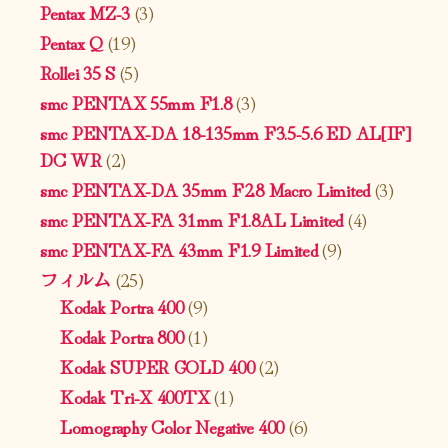
Pentax MZ-3
(3)
Pentax Q
(19)
Rollei 35 S
(5)
smc PENTAX 55mm F1.8
(3)
smc PENTAX-DA 18-135mm F3.5-5.6 ED AL[IF]
DC WR
(2)
smc PENTAX-DA 35mm F2.8 Macro Limited
(3)
smc PENTAX-FA 31mm F1.8AL Limited
(4)
smc PENTAX-FA 43mm F1.9 Limited
(9)
フィルム
(25)
Kodak Portra 400
(9)
Kodak Portra 800
(1)
Kodak SUPER GOLD 400
(2)
Kodak Tri-X 400TX
(1)
Lomography Color Negative 400
(6)