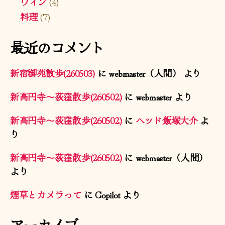
ワイン
(4)
料理
(7)
最近のコメント
新宿御苑散歩(260503)
に
webmaster（人間）
より
新高円寺〜荻窪散歩(260502)
に
webmaster
より
新高円寺〜荻窪散歩(260502)
に
ヘッド飯塚大介
よ
り
新高円寺〜荻窪散歩(260502)
に
webmaster（人間）
より
煙草とカメラって
に
Copilot
より
アーカイブ