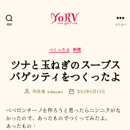
検索
メニュー
YORV
カ
つくったよ
料理
テ
ツナと玉ねぎのスープス
ゴ
リ
パゲッティをつくったよ
ー
作成者:
webmaster
2012年6月13日
投
投
稿
稿
者
日
ペペロンチーノを作ろうと思ったらニンニクがな
かったので、あったものでつくってみたよ。
あったもの：