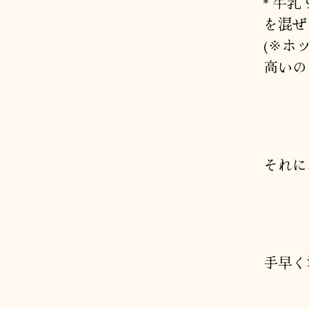
* 牛乳 9
を混ぜ
(※ホ
高いの
それに
手早く