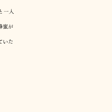
ると一人
蜂蜜が
ていた