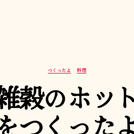
カ
つくったよ
料理
テ
ゴ
雑穀のホッ
リ
ー
をつくった