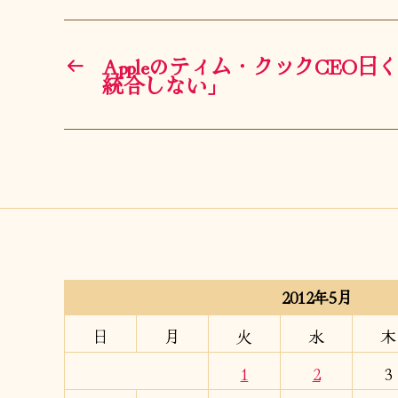
←
Appleのティム・クックCEO曰く「M
統合しない」
2012年5月
日
月
火
水
木
1
2
3