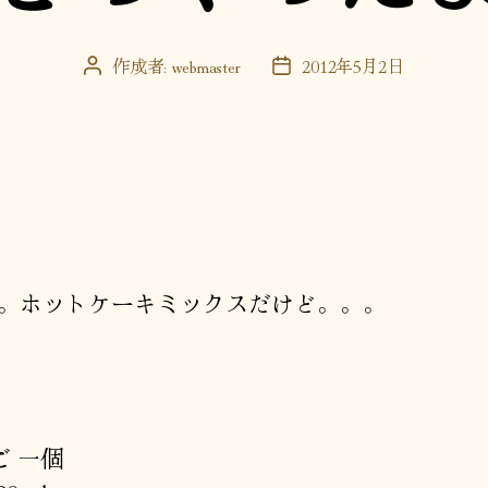
作成者:
webmaster
2012年5月2日
投
投
稿
稿
者
日
。ホットケーキミックスだけど。。。
ご 一個