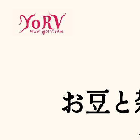
YORV
お豆と