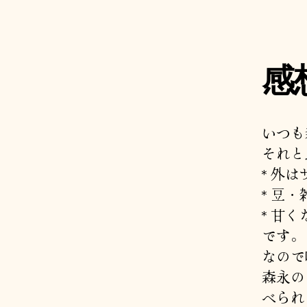
感
いつも
それと
* 外
* 豆
* 甘
です。
なので
森永の
べられ