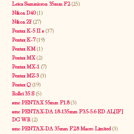
Leica Summicron 35mm F2
(25)
Nikon D40
(1)
Nikon Zf
(27)
Pentax K-5 II s
(37)
Pentax K-7
(19)
Pentax KM
(1)
Pentax MX
(2)
Pentax MX-1
(7)
Pentax MZ-3
(3)
Pentax Q
(19)
Rollei 35 S
(5)
smc PENTAX 55mm F1.8
(3)
smc PENTAX-DA 18-135mm F3.5-5.6 ED AL[IF]
DC WR
(2)
smc PENTAX-DA 35mm F2.8 Macro Limited
(3)