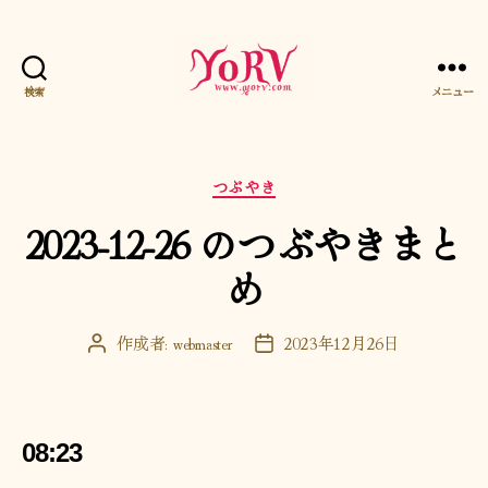
検索
メニュー
YORV
カ
つぶやき
テ
2023-12-26 のつぶやきまと
ゴ
リ
め
ー
作成者:
webmaster
2023年12月26日
投
投
稿
稿
者
日
08:23