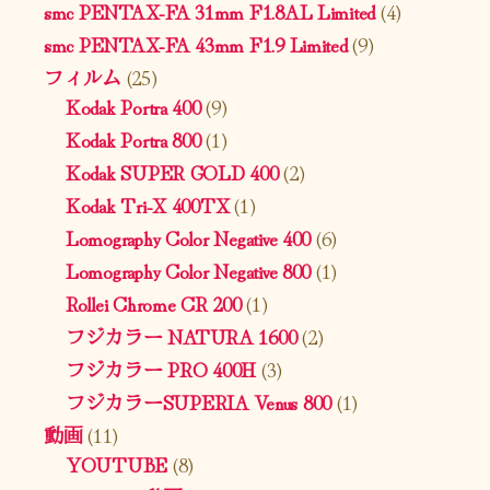
smc PENTAX-FA 31mm F1.8AL Limited
(4)
smc PENTAX-FA 43mm F1.9 Limited
(9)
フィルム
(25)
Kodak Portra 400
(9)
Kodak Portra 800
(1)
Kodak SUPER GOLD 400
(2)
Kodak Tri-X 400TX
(1)
Lomography Color Negative 400
(6)
Lomography Color Negative 800
(1)
Rollei Chrome CR 200
(1)
フジカラー NATURA 1600
(2)
フジカラー PRO 400H
(3)
フジカラーSUPERIA Venus 800
(1)
動画
(11)
YOUTUBE
(8)