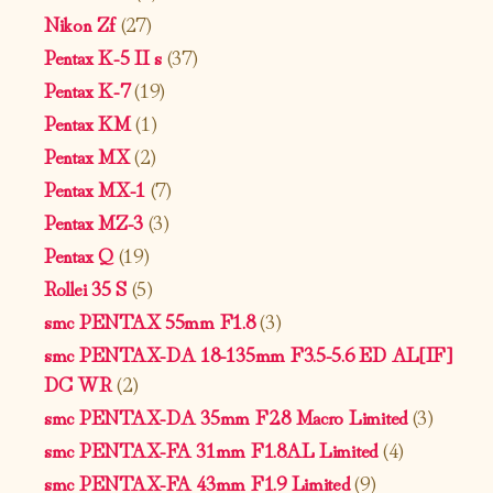
Nikon Zf
(27)
Pentax K-5 II s
(37)
Pentax K-7
(19)
Pentax KM
(1)
Pentax MX
(2)
Pentax MX-1
(7)
Pentax MZ-3
(3)
Pentax Q
(19)
Rollei 35 S
(5)
smc PENTAX 55mm F1.8
(3)
smc PENTAX-DA 18-135mm F3.5-5.6 ED AL[IF]
DC WR
(2)
smc PENTAX-DA 35mm F2.8 Macro Limited
(3)
smc PENTAX-FA 31mm F1.8AL Limited
(4)
smc PENTAX-FA 43mm F1.9 Limited
(9)