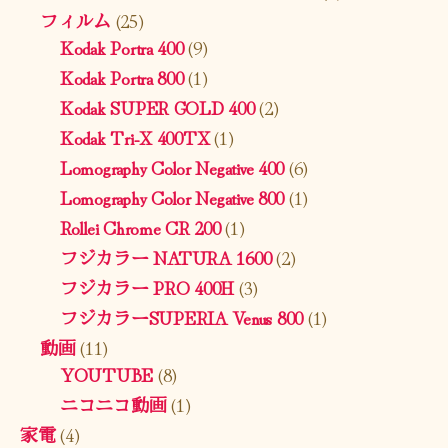
フィルム
(25)
Kodak Portra 400
(9)
Kodak Portra 800
(1)
Kodak SUPER GOLD 400
(2)
Kodak Tri-X 400TX
(1)
Lomography Color Negative 400
(6)
Lomography Color Negative 800
(1)
Rollei Chrome CR 200
(1)
フジカラー NATURA 1600
(2)
フジカラー PRO 400H
(3)
フジカラーSUPERIA Venus 800
(1)
動画
(11)
YOUTUBE
(8)
ニコニコ動画
(1)
家電
(4)