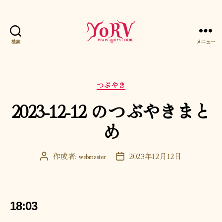
検索
メニュー
YORV
カ
つぶやき
テ
2023-12-12 のつぶやきまと
ゴ
リ
め
ー
作成者:
webmaster
2023年12月12日
投
投
稿
稿
者
日
18:03