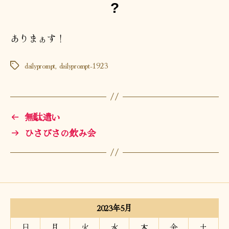
?
ありまぁす！
dailyprompt
,
dailyprompt-1923
タ
グ
←
無駄遣い
→
ひさびさの飲み会
2023年5月
日
月
火
水
木
金
土