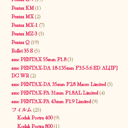
Pentax KM
(1)
Pentax MX
(2)
Pentax MX-1
(7)
Pentax MZ-3
(3)
Pentax Q
(19)
Rollei 35 S
(5)
smc PENTAX 55mm F1.8
(3)
smc PENTAX-DA 18-135mm F3.5-5.6 ED AL[IF]
DC WR
(2)
smc PENTAX-DA 35mm F2.8 Macro Limited
(3)
smc PENTAX-FA 31mm F1.8AL Limited
(4)
smc PENTAX-FA 43mm F1.9 Limited
(9)
フィルム
(25)
Kodak Portra 400
(9)
Kodak Portra 800
(1)