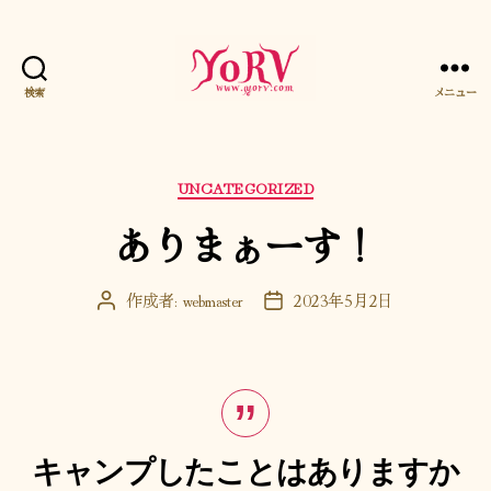
検索
メニュー
YORV
カ
UNCATEGORIZED
テ
ありまぁーす！
ゴ
リ
ー
作成者:
webmaster
2023年5月2日
投
投
稿
稿
者
日
キャンプしたことはありますか