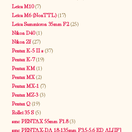
Leica M10
(7)
Leica M6 (NonTTL)
(17)
Leica Summicron 35mm F2
(25)
Nikon D40
(1)
Nikon Zf
(27)
Pentax K-5 II s
(37)
Pentax K-7
(19)
Pentax KM
(1)
Pentax MX
(2)
Pentax MX-1
(7)
Pentax MZ-3
(3)
Pentax Q
(19)
Rollei 35 S
(5)
smc PENTAX 55mm F1.8
(3)
smc PENTAX-DA 18-135mm F3.5-5.6 ED AL[IF]