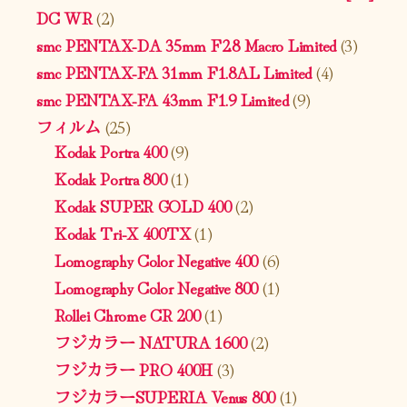
DC WR
(2)
smc PENTAX-DA 35mm F2.8 Macro Limited
(3)
smc PENTAX-FA 31mm F1.8AL Limited
(4)
smc PENTAX-FA 43mm F1.9 Limited
(9)
フィルム
(25)
Kodak Portra 400
(9)
Kodak Portra 800
(1)
Kodak SUPER GOLD 400
(2)
Kodak Tri-X 400TX
(1)
Lomography Color Negative 400
(6)
Lomography Color Negative 800
(1)
Rollei Chrome CR 200
(1)
フジカラー NATURA 1600
(2)
フジカラー PRO 400H
(3)
フジカラーSUPERIA Venus 800
(1)