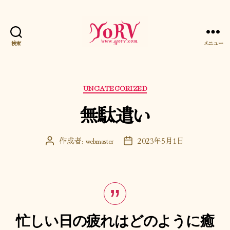
検索
メニュー
YORV
カ
UNCATEGORIZED
テ
無駄遣い
ゴ
リ
ー
作成者:
webmaster
2023年5月1日
投
投
稿
稿
者
日
忙しい日の疲れはどのように癒