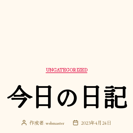
カ
UNCATEGORIZED
テ
ゴ
今日の日記
リ
ー
作成者:
webmaster
2023年4月24日
投
投
稿
稿