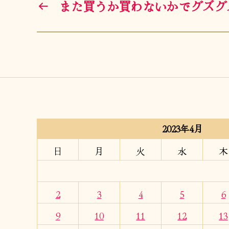
←
また買うか買わないかでグズグ
2023年4月
日
月
火
水
木
2
3
4
5
6
9
10
11
12
13