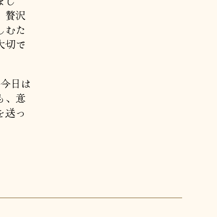
まし
、贅沢
しむた
大切で
。今日は
も、意
を送っ