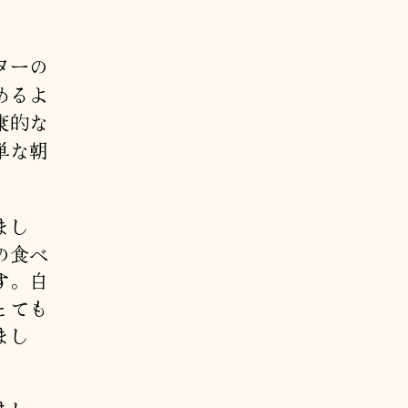
ターの
めるよ
康的な
単な朝
。
まし
の食べ
す。白
とても
まし