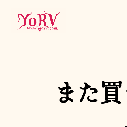
YORV
また買