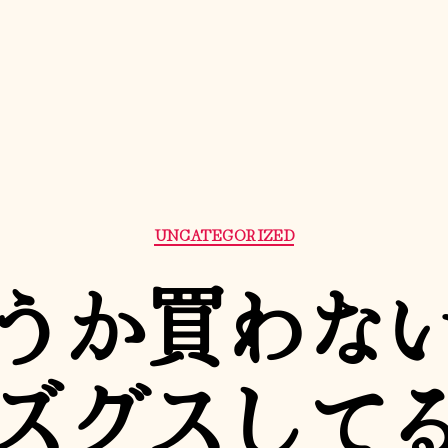
カ
UNCATEGORIZED
テ
ゴ
うか買わな
リ
ー
ズグスして