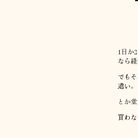
1日か
なら経
でもそ
遣い。
とか堂
買わな