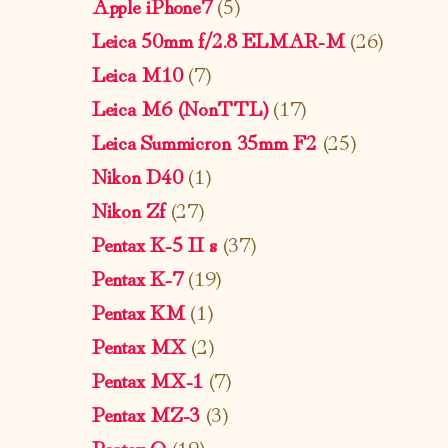
Apple iPhone7
(5)
Leica 50mm f/2.8 ELMAR-M
(26)
Leica M10
(7)
Leica M6 (NonTTL)
(17)
Leica Summicron 35mm F2
(25)
Nikon D40
(1)
Nikon Zf
(27)
Pentax K-5 II s
(37)
Pentax K-7
(19)
Pentax KM
(1)
Pentax MX
(2)
Pentax MX-1
(7)
Pentax MZ-3
(3)
Pentax Q
(19)