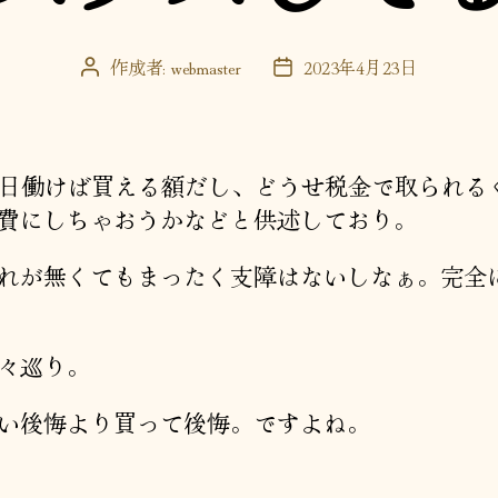
作成者:
webmaster
2023年4月23日
投
投
稿
稿
者
日
2日働けば買える額だし、どうせ税金で取られる
費にしちゃおうかなどと供述しており。
れが無くてもまったく支障はないしなぁ。完全
々巡り。
い後悔より買って後悔。ですよね。