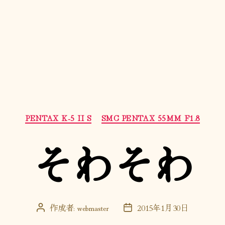
カ
PENTAX K-5 II S
SMC PENTAX 55MM F1.8
テ
ゴ
そわそわ
リ
ー
作成者:
webmaster
2015年1月30日
投
投
稿
稿