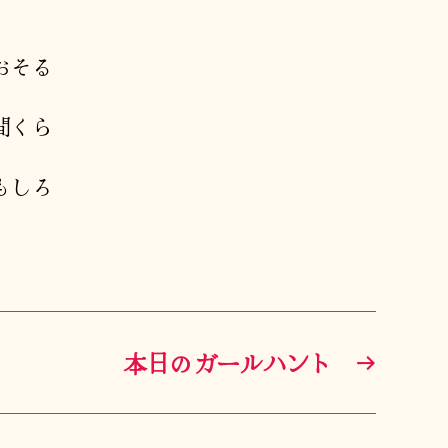
おそる
間くら
もしろ
本日のガールハント
→