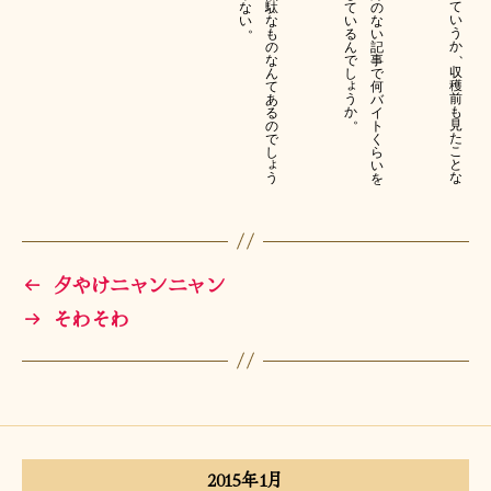
て
な
駄
て
の
い
い
な
い
な
。
う
も
る
い
か
の
ん
記
、
な
で
事
収
ん
し
で
ょ
穫
て
何
う
前
あ
バ
か
も
る
イ
。
見
の
ト
た
で
く
こ
し
ら
ょ
と
い
う
な
を
←
夕やけニャンニャン
→
そわそわ
2015年1月