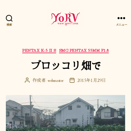
検索
メニュー
YORV
カ
PENTAX K-5 II S
SMC PENTAX 55MM F1.8
テ
ブロッコリ畑で
ゴ
リ
ー
作成者:
webmaster
2015年1月29日
投
投
稿
稿
者
日