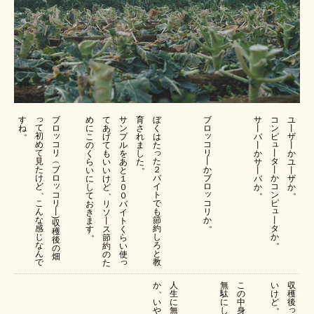
っ
す
ブ
め
て
サ
育
ぼ
ブ
サ
コ
ユ
て
ね
ロ
に
あ
ン
さ
く
ロ
丨
ン
丨
。
ッ
ッ
初
こ
げ
プ
れ
は
バ
ピ
ザ
ュ
め
コ
コ
の
て
ル
ま
た
丨
丨
っ
て
リ
リ
丨
く
も
を
し
か
か
見
︵
た
丨
タ
ら
い
あ
た
サ
ユ
。
た
ブ
２
か
丨
い
い
と
丨
丨
け
ロ
バ
ブ
か
に
け
１
バ
ザ
ッ
ど
イ
ロ
コ
し
ど
０
か
か
、
、
。
。
ッ
コ
ト
ン
て
０
リ
コ
こ
で
ピ
お
リ
バ
ュ
丨
リ
ん
も
き
ソ
イ
か
丨
な
節
ま
丨
ト
)
収
。
タ
感
約
す
ス
く
穫
。
か
じ
し
節
ら
後
。
な
ろ
約
い
の
ん
と
の
使
畑
っ
で
教
た
か
人
無
こ
い
収
、
生
駄
の
け
穫
い
に
に
中
ど
後
。
っ
や
無
し
身