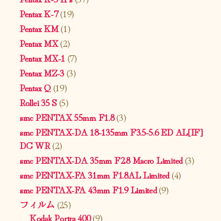
Pentax K-7
(19)
Pentax KM
(1)
Pentax MX
(2)
Pentax MX-1
(7)
Pentax MZ-3
(3)
Pentax Q
(19)
Rollei 35 S
(5)
smc PENTAX 55mm F1.8
(3)
smc PENTAX-DA 18-135mm F3.5-5.6 ED AL[IF]
DC WR
(2)
smc PENTAX-DA 35mm F2.8 Macro Limited
(3)
smc PENTAX-FA 31mm F1.8AL Limited
(4)
smc PENTAX-FA 43mm F1.9 Limited
(9)
フィルム
(25)
Kodak Portra 400
(9)