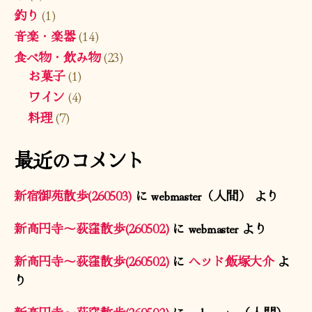
釣り
(1)
音楽・楽器
(14)
食べ物・飲み物
(23)
お菓子
(1)
ワイン
(4)
料理
(7)
最近のコメント
新宿御苑散歩(260503)
に
webmaster（人間）
より
新高円寺〜荻窪散歩(260502)
に
webmaster
より
新高円寺〜荻窪散歩(260502)
に
ヘッド飯塚大介
よ
り
新高円寺〜荻窪散歩(260502)
に
webmaster（人間）