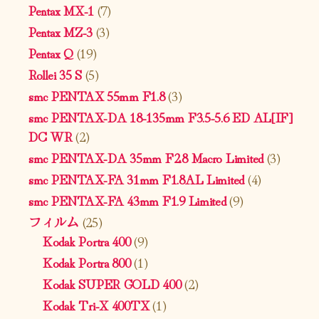
Pentax MX-1
(7)
Pentax MZ-3
(3)
Pentax Q
(19)
Rollei 35 S
(5)
smc PENTAX 55mm F1.8
(3)
smc PENTAX-DA 18-135mm F3.5-5.6 ED AL[IF]
DC WR
(2)
smc PENTAX-DA 35mm F2.8 Macro Limited
(3)
smc PENTAX-FA 31mm F1.8AL Limited
(4)
smc PENTAX-FA 43mm F1.9 Limited
(9)
フィルム
(25)
Kodak Portra 400
(9)
Kodak Portra 800
(1)
Kodak SUPER GOLD 400
(2)
Kodak Tri-X 400TX
(1)