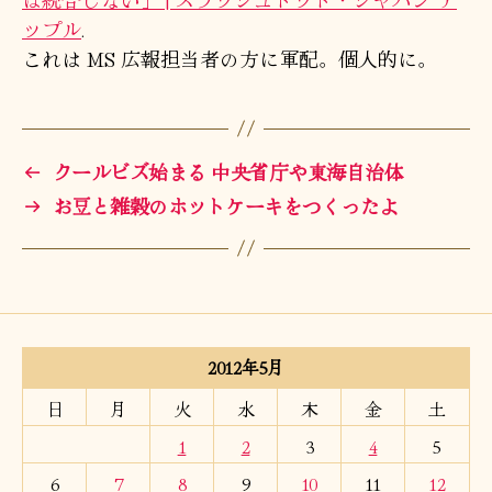
ップル
.
これは MS 広報担当者の方に軍配。個人的に。
←
クールビズ始まる 中央省庁や東海自治体
→
お豆と雑穀のホットケーキをつくったよ
2012年5月
日
月
火
水
木
金
土
1
2
3
4
5
6
7
8
9
10
11
12