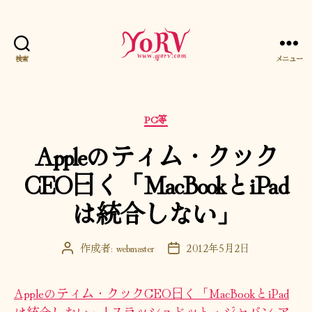
検索
メニュー
YORV
カ
PC等
テ
Appleのティム・クック
ゴ
リ
CEO曰く「MacBookとiPad
ー
は統合しない」
作成者:
webmaster
2012年5月2日
投
投
稿
稿
者
日
Appleのティム・クックCEO曰く「MacBookとiPad
は統合しない」 | スラッシュドット・ジャパン ア