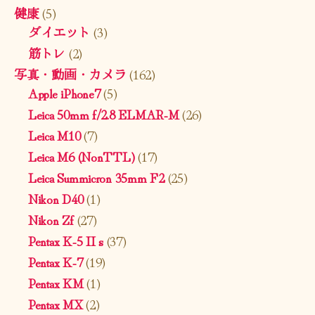
健康
(5)
ダイエット
(3)
筋トレ
(2)
写真・動画・カメラ
(162)
Apple iPhone7
(5)
Leica 50mm f/2.8 ELMAR-M
(26)
Leica M10
(7)
Leica M6 (NonTTL)
(17)
Leica Summicron 35mm F2
(25)
Nikon D40
(1)
Nikon Zf
(27)
Pentax K-5 II s
(37)
Pentax K-7
(19)
Pentax KM
(1)
Pentax MX
(2)