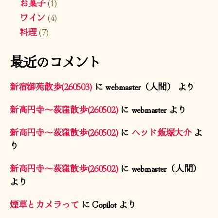
お菓子
(1)
ワイン
(4)
料理
(7)
最近のコメント
新宿御苑散歩(260503)
に
webmaster（人間）
より
新高円寺〜荻窪散歩(260502)
に
webmaster
より
新高円寺〜荻窪散歩(260502)
に
ヘッド飯塚大介
よ
り
新高円寺〜荻窪散歩(260502)
に
webmaster（人間）
より
煙草とカメラって
に
Copilot
より