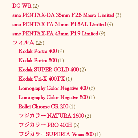
DC WR
(2)
smc PENTAX-DA 35mm F2.8 Macro Limited
(3)
smc PENTAX-FA 31mm F1.8AL Limited
(4)
smc PENTAX-FA 43mm F1.9 Limited
(9)
フィルム
(25)
Kodak Portra 400
(9)
Kodak Portra 800
(1)
Kodak SUPER GOLD 400
(2)
Kodak Tri-X 400TX
(1)
Lomography Color Negative 400
(6)
Lomography Color Negative 800
(1)
Rollei Chrome CR 200
(1)
フジカラー NATURA 1600
(2)
フジカラー PRO 400H
(3)
フジカラーSUPERIA Venus 800
(1)