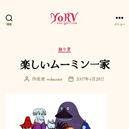
検索
メニュー
YORV
カ
独り言
テ
楽しいムーミン一家
ゴ
リ
ー
作成者:
webmaster
2007年4月28日
投
投
稿
稿
者
日