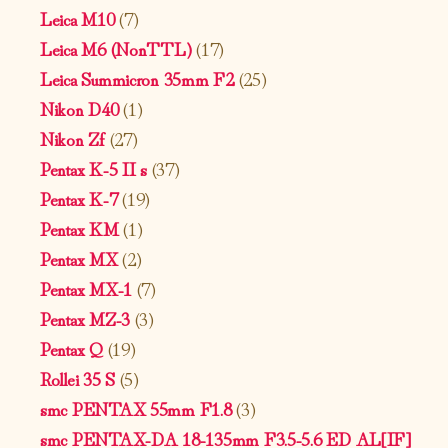
Leica M10
(7)
Leica M6 (NonTTL)
(17)
Leica Summicron 35mm F2
(25)
Nikon D40
(1)
Nikon Zf
(27)
Pentax K-5 II s
(37)
Pentax K-7
(19)
Pentax KM
(1)
Pentax MX
(2)
Pentax MX-1
(7)
Pentax MZ-3
(3)
Pentax Q
(19)
Rollei 35 S
(5)
smc PENTAX 55mm F1.8
(3)
smc PENTAX-DA 18-135mm F3.5-5.6 ED AL[IF]