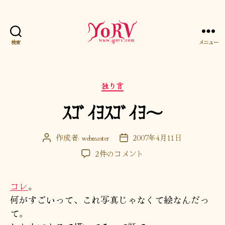
検索
メニュー
YORV
カ
独り言
テ
ｽｺﾞｲﾖｽｺﾞｲﾖ～
ゴ
リ
ー
作成者:
webmaster
2007年4月11日
投
投
稿
稿
ｽ
2件のコメント
者
日
ｺﾞ
ｲ
コレ
。
ﾖ
ｽ
何がすごいって、これ写真じゃなくて絵なんだっ
ｺﾞ
て。
ｲ