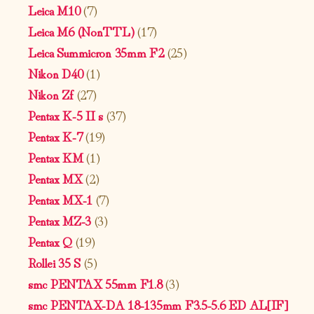
Leica M10
(7)
Leica M6 (NonTTL)
(17)
Leica Summicron 35mm F2
(25)
Nikon D40
(1)
Nikon Zf
(27)
Pentax K-5 II s
(37)
Pentax K-7
(19)
Pentax KM
(1)
Pentax MX
(2)
Pentax MX-1
(7)
Pentax MZ-3
(3)
Pentax Q
(19)
Rollei 35 S
(5)
smc PENTAX 55mm F1.8
(3)
smc PENTAX-DA 18-135mm F3.5-5.6 ED AL[IF]