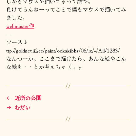
しかもマウスで描いてるって話で。
ﾖ
負けてらんねーってことで僕もマウスで描いてみ
～
ました。
へ
の
webmaster作
—-
ソース↓
ttp://goldnet.ii2.cc/paint/oekakibbs/06/ix/-/All/1283/
なんつーか、ここまで描けたら、あんな絵やこん
な絵も・・とか考えちゃ（ｒｙ
←
近所の公園
→
むだい