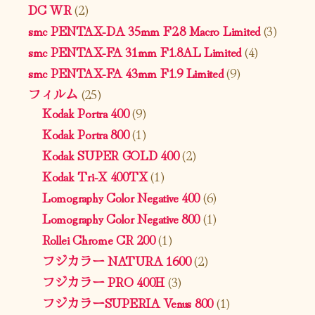
DC WR
(2)
smc PENTAX-DA 35mm F2.8 Macro Limited
(3)
smc PENTAX-FA 31mm F1.8AL Limited
(4)
smc PENTAX-FA 43mm F1.9 Limited
(9)
フィルム
(25)
Kodak Portra 400
(9)
Kodak Portra 800
(1)
Kodak SUPER GOLD 400
(2)
Kodak Tri-X 400TX
(1)
Lomography Color Negative 400
(6)
Lomography Color Negative 800
(1)
Rollei Chrome CR 200
(1)
フジカラー NATURA 1600
(2)
フジカラー PRO 400H
(3)
フジカラーSUPERIA Venus 800
(1)