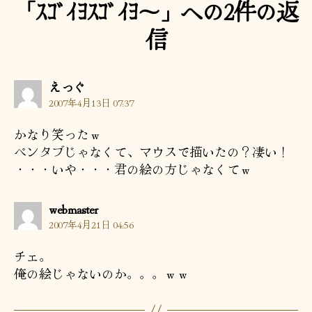
「ｽｺﾞｲﾖｽｺﾞｲﾖ～」への2件の返
信
の
えっぐ
発
2007年4月13日 07:37
言:
かなり笑ったｗ
ペンタブじゃなくて、マウスで描いたの？凄い！
・・・いや・・・君の絵の方じゃなくてｗ
の
webmaster
発
2007年4月21日 04:56
言:
チェ。
俺の絵じゃないのか。。。ｗｗ