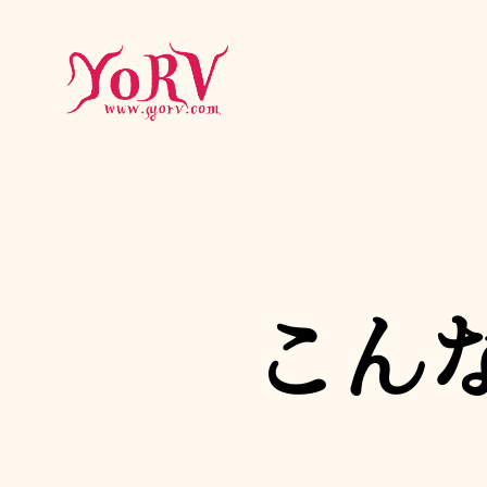
YORV
こん