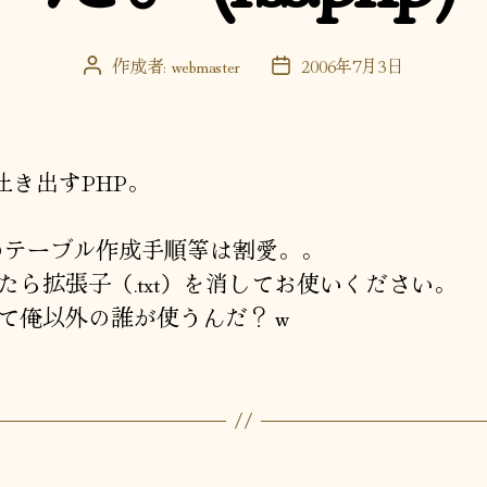
作成者:
webmaster
2006年7月3日
投
投
稿
稿
者
日
を吐き出すPHP。
のテーブル作成手順等は割愛。。
たら拡張子（.txt）を消してお使いください。
て俺以外の誰が使うんだ？ｗ