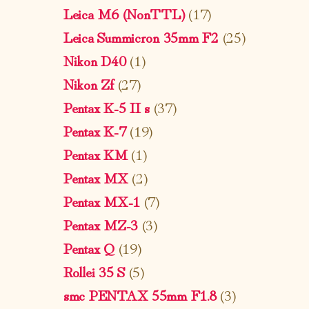
Leica M6 (NonTTL)
(17)
Leica Summicron 35mm F2
(25)
Nikon D40
(1)
Nikon Zf
(27)
Pentax K-5 II s
(37)
Pentax K-7
(19)
Pentax KM
(1)
Pentax MX
(2)
Pentax MX-1
(7)
Pentax MZ-3
(3)
Pentax Q
(19)
Rollei 35 S
(5)
smc PENTAX 55mm F1.8
(3)