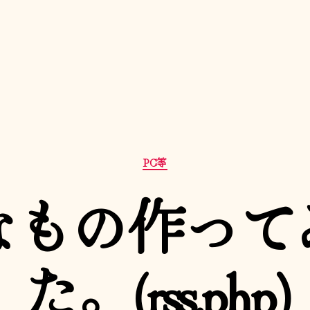
カ
PC等
テ
ゴ
なもの作って
リ
ー
た。(rss.php)