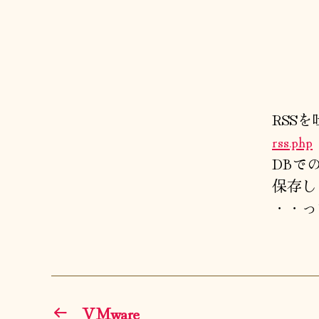
RSS
rss.php
DBで
保存し
・・っ
←
VMware