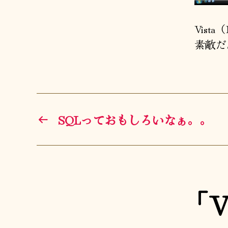
Vist
素敵だ
←
SQLっておもしろいなぁ。。
「V