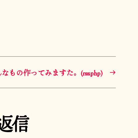
なもの作ってみますた。(rss.php)
→
の返信