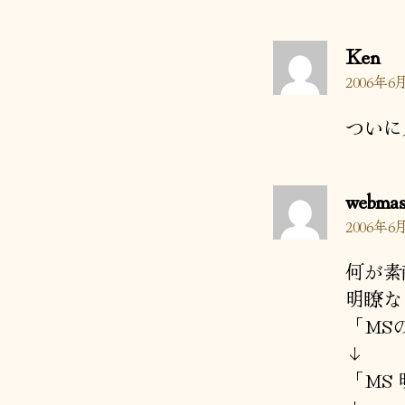
の
Ken
発
2006年6月
言:
ついに
webmas
2006年6月
何が素
明瞭な
「MS
↓
「MS