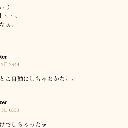
ω・）
月・・。
なぁ。
の
ter
発
2日 23:43
言:
とこ自動にしちゃおかな。。
の
ter
発
3日 05:50
言:
けでしちゃったｗ