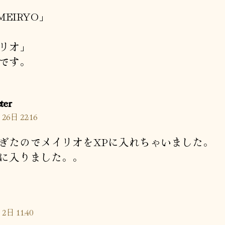
MEIRYO」
リオ」
です。
の
ter
発
26日 22:16
言:
ぎたのでメイリオをXPに入れちゃいました。
に入りました。。
2日 11:40