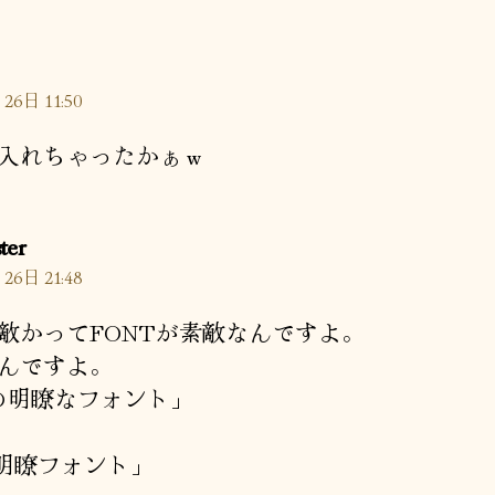
26日 11:50
入れちゃったかぁｗ
の
ter
発
26日 21:48
言:
敵かってFONTが素敵なんですよ。
んですよ。
の明瞭なフォント」
 明瞭フォント」