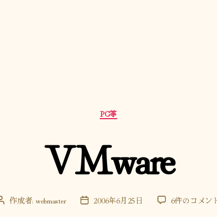
カ
PC等
テ
ゴ
VMware
リ
ー
VMware
作成者:
webmaster
2006年6月25日
6件のコメン
投
投
へ
稿
稿