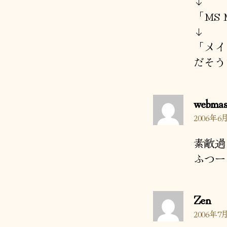
↓
「MS 
↓
「メイ
だそう
webmas
2006年6月
素敵過
ふつー
の
Zen
発
2006年7月
言: