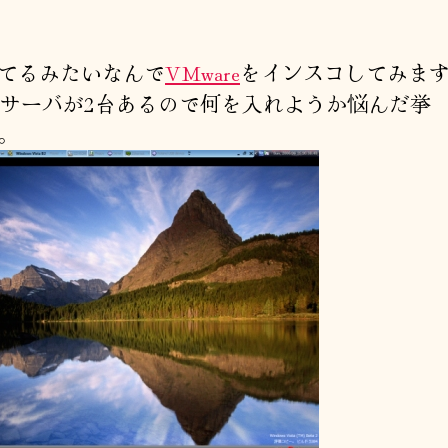
の
者
日
てるみたいなんで
VMware
をインスコしてみま
uxはサーバが2台あるので何を入れようか悩んだ挙
。