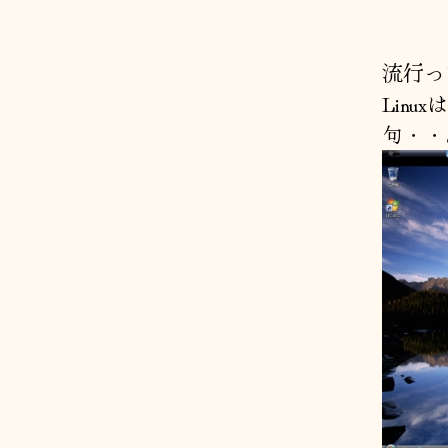
流行っ
Lin
句・・