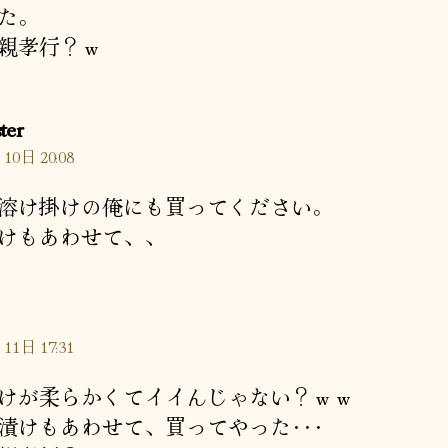
た。
親孝行？ｗ
の
ter
発
10日 20:08
言:
溶け掛けの俺にも買ってください。
けもあわせて、、
11日 17:31
けが柔らかくてイイんじゃない？ｗｗ
漬けもあわせて、買ってやった･･･