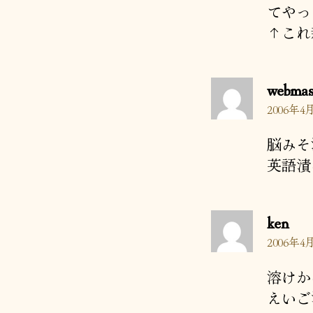
てやっ
↑これ
webmas
2006年4月
脳みそ
英語漬
の
ken
発
2006年4月
言:
溶けか
えいご