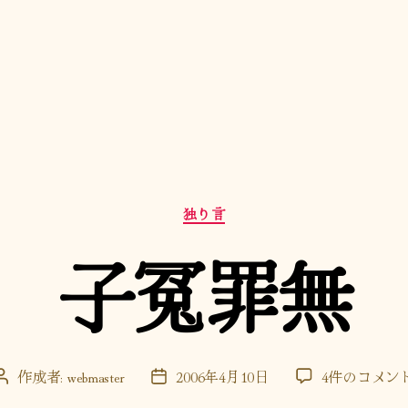
カ
独り言
テ
ゴ
子冤罪無
リ
ー
子
作成者:
webmaster
2006年4月10日
4件のコメン
投
投
冤
稿
稿