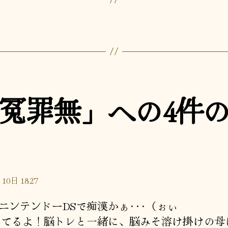
冤罪無」への4件
10日 18:27
ニンテンドーDSで痴漢かぁ･･･（ぉぃ
ってるよ！脳トレと一緒に、脳みそ溶け掛けの母