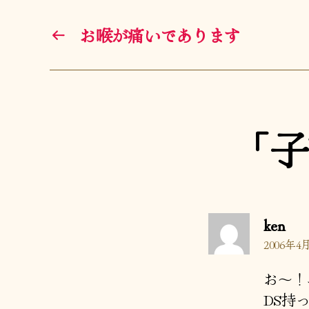
←
お喉が痛いであります
「子
の
ken
発
2006年4月
言:
お～！
DS持