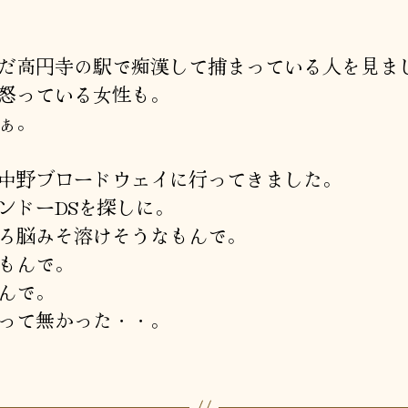
罪
者
日
無
へ
だ高円寺の駅で痴漢して捕まっている人を見ま
の
怒っている女性も。
ぁ。
中野ブロードウェイに行ってきました。
ンドーDSを探しに。
ろ脳みそ溶けそうなもんで。
もんで。
んで。
って無かった・・。