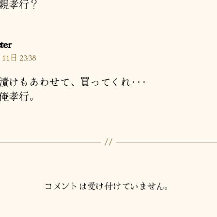
親孝行？
の
ter
発
11日 23:38
言:
漬けもあわせて、買ってくれ･･･
俺孝行。
コメントは受け付けていません。