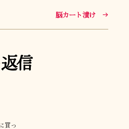
脳カート漬け
→
の返信
に買っ