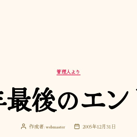
カ
管理人より
テ
ゴ
5年最後のエ
リ
ー
作成者:
webmaster
2005年12月31日
投
投
稿
稿