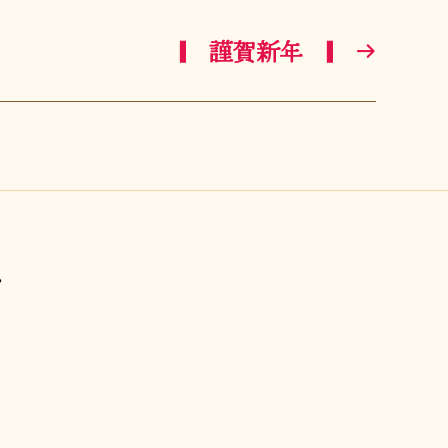
||| 謹賀新年 |||
→