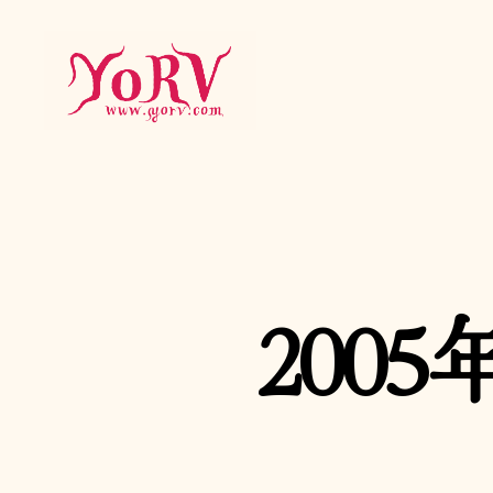
YORV
200