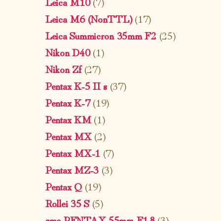
Leica M10
(7)
Leica M6 (NonTTL)
(17)
Leica Summicron 35mm F2
(25)
Nikon D40
(1)
Nikon Zf
(27)
Pentax K-5 II s
(37)
Pentax K-7
(19)
Pentax KM
(1)
Pentax MX
(2)
Pentax MX-1
(7)
Pentax MZ-3
(3)
Pentax Q
(19)
Rollei 35 S
(5)
smc PENTAX 55mm F1.8
(3)