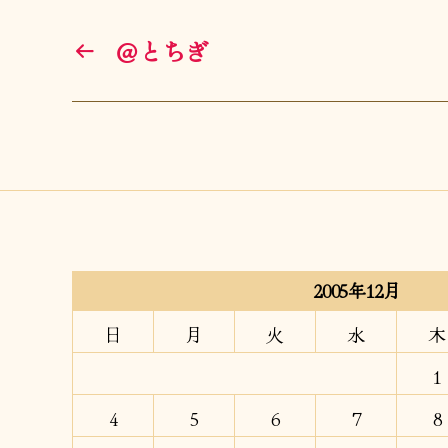
←
＠とちぎ
2005年12月
日
月
火
水
木
1
4
5
6
7
8