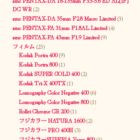
smc PENTAX-DA 18-135mm F3.5-5.6 ED AL[IF]
DC WR
(2)
smc PENTAX-DA 35mm F2.8 Macro Limited
(3)
smc PENTAX-FA 31mm F1.8AL Limited
(4)
smc PENTAX-FA 43mm F1.9 Limited
(9)
フィルム
(25)
Kodak Portra 400
(9)
Kodak Portra 800
(1)
Kodak SUPER GOLD 400
(2)
Kodak Tri-X 400TX
(1)
Lomography Color Negative 400
(6)
Lomography Color Negative 800
(1)
Rollei Chrome CR 200
(1)
フジカラー NATURA 1600
(2)
フジカラー PRO 400H
(3)
フジカラーSUPERIA Venus 800
(1)