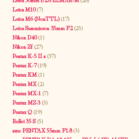
Leica M10
(7)
Leica M6 (NonTTL)
(17)
Leica Summicron 35mm F2
(25)
Nikon D40
(1)
Nikon Zf
(27)
Pentax K-5 II s
(37)
Pentax K-7
(19)
Pentax KM
(1)
Pentax MX
(2)
Pentax MX-1
(7)
Pentax MZ-3
(3)
Pentax Q
(19)
Rollei 35 S
(5)
smc PENTAX 55mm F1.8
(3)