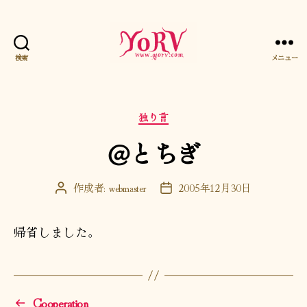
検索
メニュー
YORV
カ
独り言
テ
＠とちぎ
ゴ
リ
ー
作成者:
webmaster
2005年12月30日
投
投
稿
稿
者
日
帰省しました。
←
Cooperation