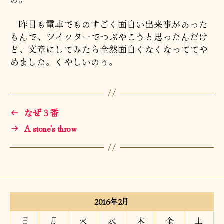
昨日も電車でものすごく面白い出来事があった
もんで、ツイッターでつぶやこうと思ったんだけ
ど、文章にしてみたら全然面白くなくなっててや
めました。くやしいのぅ。
←
なぜ３番
→
A stone's throw
2016年2月
日
月
火
水
木
金
土