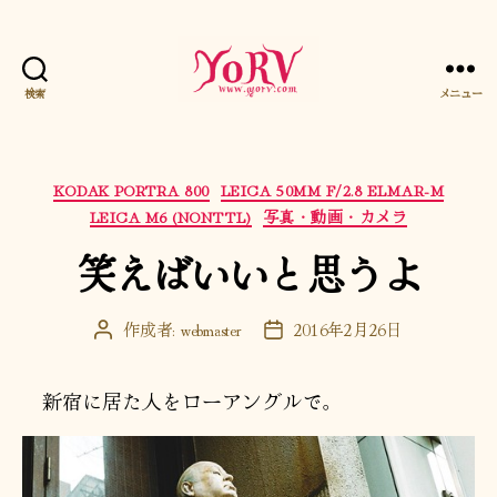
検索
メニュー
YORV
カ
KODAK PORTRA 800
LEICA 50MM F/2.8 ELMAR-M
テ
LEICA M6 (NONTTL)
写真・動画・カメラ
ゴ
笑えばいいと思うよ
リ
ー
作成者:
webmaster
2016年2月26日
投
投
稿
稿
者
日
新宿に居た人をローアングルで。