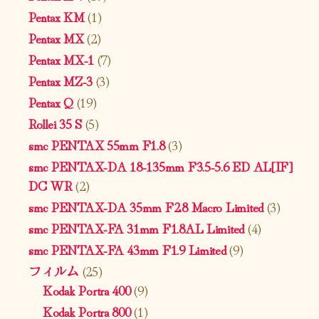
Pentax KM
(1)
Pentax MX
(2)
Pentax MX-1
(7)
Pentax MZ-3
(3)
Pentax Q
(19)
Rollei 35 S
(5)
smc PENTAX 55mm F1.8
(3)
smc PENTAX-DA 18-135mm F3.5-5.6 ED AL[IF]
DC WR
(2)
smc PENTAX-DA 35mm F2.8 Macro Limited
(3)
smc PENTAX-FA 31mm F1.8AL Limited
(4)
smc PENTAX-FA 43mm F1.9 Limited
(9)
フィルム
(25)
Kodak Portra 400
(9)
Kodak Portra 800
(1)