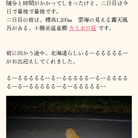
随分と時間がかかってしまったけど、二日目は今
日で最後で最後です。
二日目の宿は、標高1,200m 雲海の見える露天風
呂がある、十勝岳温泉郷
カミホロ荘
です。
宿に向かう途中、北海道らしいるーるるるるるー
がお出迎えしてくれました。
るーるるるるるーるーるるるるるーるーるるるる
るーるーるるるるるーるーるるるるるー