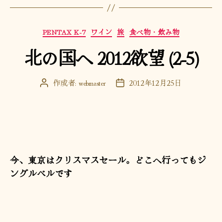
カ
PENTAX K-7
ワイン
旅
食べ物・飲み物
テ
北の国へ 2012欲望 (2-5)
ゴ
リ
ー
作成者:
webmaster
2012年12月25日
投
投
稿
稿
者
日
今、東京はクリスマスセール。どこへ行ってもジ
ングルベルです