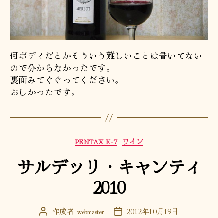
何ボディだとかそういう難しいことは書いてない
ので分からなかったです。
裏面みてぐぐってください。
おしかったです。
カ
PENTAX K-7
ワイン
テ
サルデッリ・キャンティ
ゴ
リ
2010
ー
作成者:
webmaster
2012年10月19日
投
投