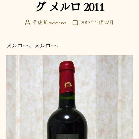
グ メルロ 2011
ー
作成者:
webmaster
2012年10月22日
投
投
稿
稿
者
日
メルロー。メルロー。