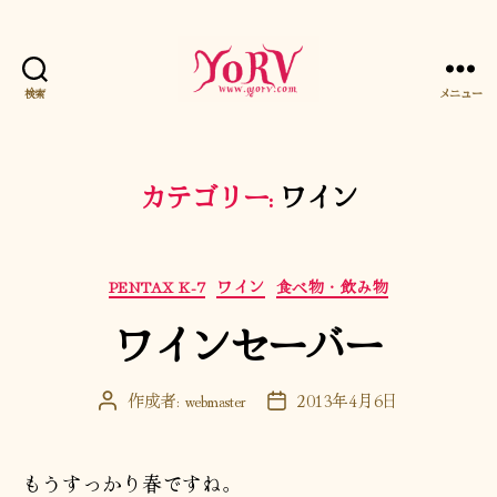
検索
メニュー
YORV
カテゴリー:
ワイン
カ
PENTAX K-7
ワイン
食べ物・飲み物
テ
ワインセーバー
ゴ
リ
ー
作成者:
webmaster
2013年4月6日
投
投
稿
稿
者
日
もうすっかり春ですね。