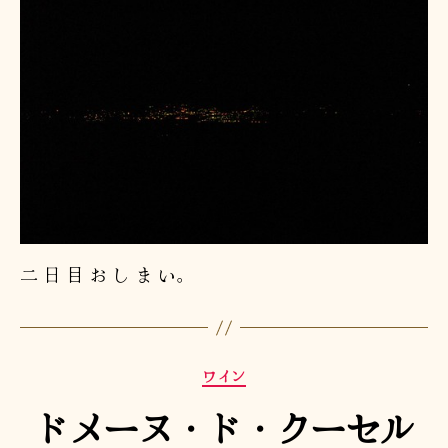
二 日 目 お し ま い。
カ
ワイン
テ
ドメーヌ・ド・クーセル
ゴ
リ