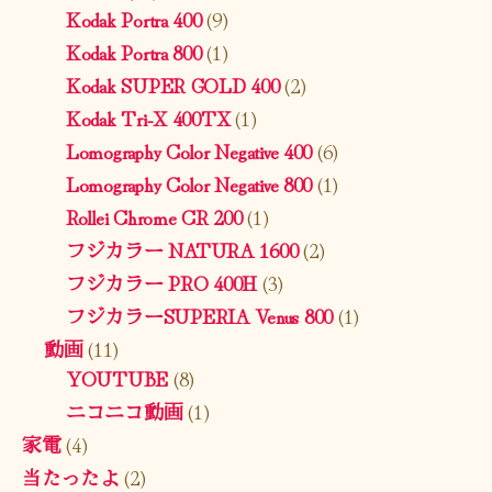
Kodak Portra 400
(9)
Kodak Portra 800
(1)
Kodak SUPER GOLD 400
(2)
Kodak Tri-X 400TX
(1)
Lomography Color Negative 400
(6)
Lomography Color Negative 800
(1)
Rollei Chrome CR 200
(1)
フジカラー NATURA 1600
(2)
フジカラー PRO 400H
(3)
フジカラーSUPERIA Venus 800
(1)
動画
(11)
YOUTUBE
(8)
ニコニコ動画
(1)
家電
(4)
当たったよ
(2)