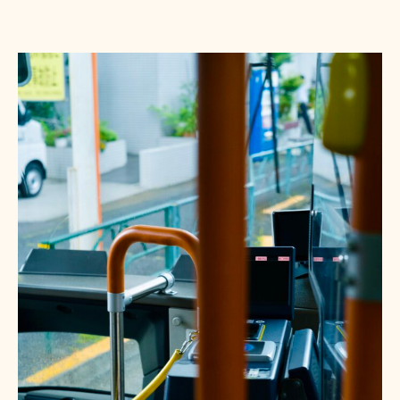
寺
散
歩
(260705)
へ
の