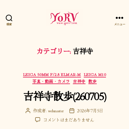
検索
メニュー
YORV
カテゴリー:
吉祥寺
カ
LEICA 50MM F/2.8 ELMAR-M
LEICA M10
テ
写真・動画・カメラ
吉祥寺
散歩
ゴ
吉祥寺散歩(260705)
リ
ー
作成者:
webmaster
2026年7月5日
投
投
稿
稿
吉
コメントはまだありません
者
日
祥