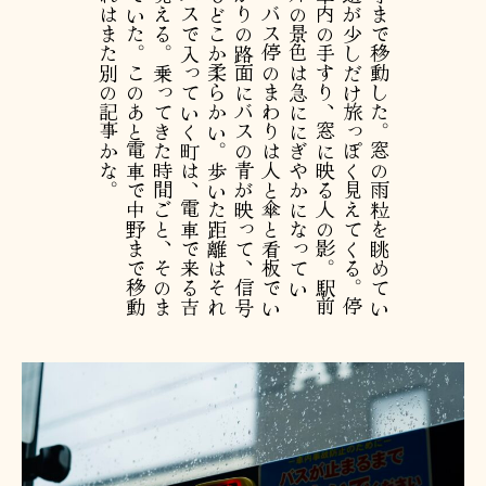
。
今
回
は
バ
ス
で
吉
祥
寺
ま
で
移
動
し
た
。
窓
の
雨
粒
を
眺
め
て
い
る
う
ち
に
、
い
つ
も
の
道
が
少
し
だ
け
旅
っ
ぽ
く
見
え
て
く
る
。
停
車
ボ
タ
ン
の
赤
い
光
、
車
内
の
手
す
り
、
窓
に
映
る
人
の
影
。
駅
前
に
近
づ
く
に
つ
れ
て
、
外
の
景
色
は
急
に
に
ぎ
や
か
に
な
っ
て
い
く
。
吉
祥
寺
に
着
く
と
、
バ
ス
停
の
ま
わ
り
は
人
と
傘
と
看
板
で
い
っ
ぱ
い
だ
っ
た
。
雨
上
が
り
の
路
面
に
バ
ス
の
青
が
映
っ
て
、
信
号
を
渡
る
人
た
ち
の
流
れ
も
ど
こ
か
柔
ら
か
い
。
歩
い
た
距
離
は
そ
れ
ほ
ど
で
も
な
い
の
に
、
バ
ス
で
入
っ
て
い
く
町
は
、
電
車
で
来
る
吉
祥
寺
と
は
少
し
違
っ
て
見
え
る
。
乗
っ
て
き
た
時
間
ご
と
、
そ
の
ま
ま
散
歩
の
一
部
に
な
っ
て
い
た
。
こ
の
あ
と
電
車
で
中
野
ま
で
移
動
し
た
の
だ
け
れ
ど
、
そ
れ
は
ま
た
別
の
記
事
か
な