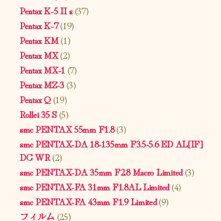
Pentax K-5 II s
(37)
Pentax K-7
(19)
Pentax KM
(1)
Pentax MX
(2)
Pentax MX-1
(7)
Pentax MZ-3
(3)
Pentax Q
(19)
Rollei 35 S
(5)
smc PENTAX 55mm F1.8
(3)
smc PENTAX-DA 18-135mm F3.5-5.6 ED AL[IF]
DC WR
(2)
smc PENTAX-DA 35mm F2.8 Macro Limited
(3)
smc PENTAX-FA 31mm F1.8AL Limited
(4)
smc PENTAX-FA 43mm F1.9 Limited
(9)
フィルム
(25)