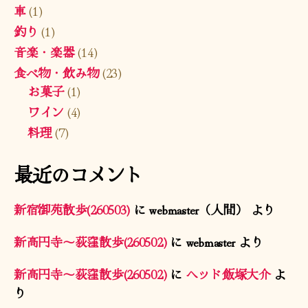
車
(1)
釣り
(1)
音楽・楽器
(14)
食べ物・飲み物
(23)
お菓子
(1)
ワイン
(4)
料理
(7)
最近のコメント
新宿御苑散歩(260503)
に
webmaster（人間）
より
新高円寺〜荻窪散歩(260502)
に
webmaster
より
新高円寺〜荻窪散歩(260502)
に
ヘッド飯塚大介
よ
り