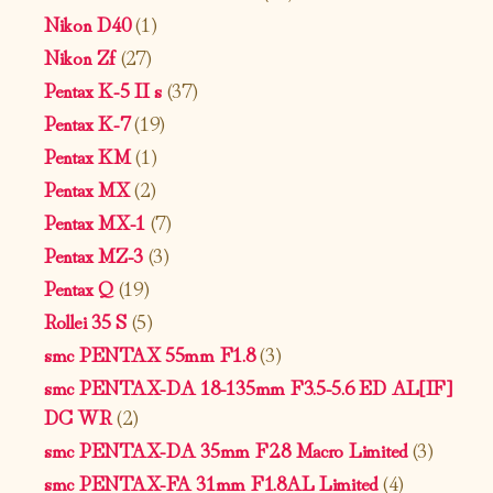
Nikon D40
(1)
Nikon Zf
(27)
Pentax K-5 II s
(37)
Pentax K-7
(19)
Pentax KM
(1)
Pentax MX
(2)
Pentax MX-1
(7)
Pentax MZ-3
(3)
Pentax Q
(19)
Rollei 35 S
(5)
smc PENTAX 55mm F1.8
(3)
smc PENTAX-DA 18-135mm F3.5-5.6 ED AL[IF]
DC WR
(2)
smc PENTAX-DA 35mm F2.8 Macro Limited
(3)
smc PENTAX-FA 31mm F1.8AL Limited
(4)