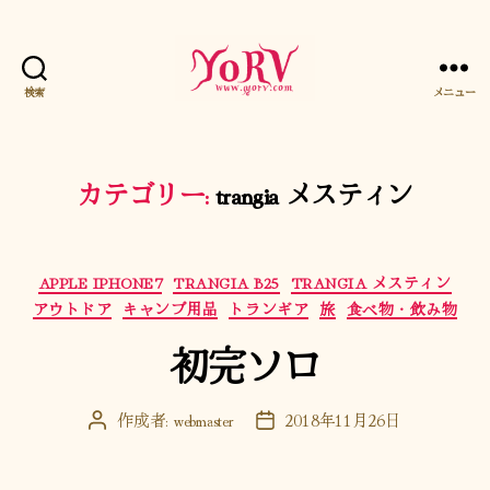
検索
メニュー
YORV
カテゴリー:
trangia メスティン
カ
APPLE IPHONE7
TRANGIA B25
TRANGIA メスティン
テ
アウトドア
キャンプ用品
トランギア
旅
食べ物・飲み物
ゴ
初完ソロ
リ
ー
作成者:
webmaster
2018年11月26日
投
投
稿
稿
者
日