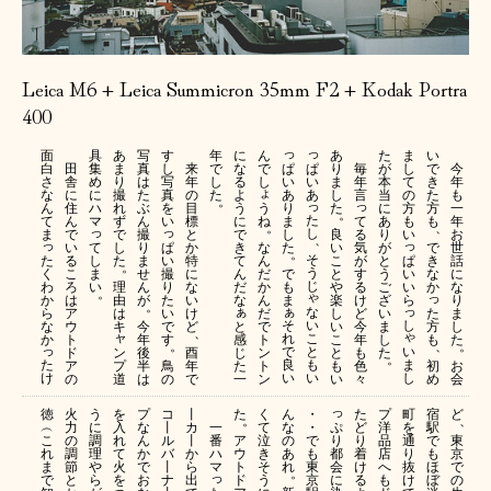
Leica M6 + Leica Summicron 35mm F2 + Kodak Portra
400
っ
っ
面
具
あ
写
す
年
に
ん
あ
た
ま
い
ぱ
ぱ
白
田
集
ま
真
し
来
で
な
で
り
毎
が
し
で
今
い
い
さ
舎
め
り
は
写
年
し
る
し
ま
年
本
て
き
年
ょ
あ
あ
な
に
に
撮
た
真
の
た
よ
し
言
当
の
た
も
。
っ
っ
う
り
ん
住
ハ
れ
ぶ
を
目
う
た
に
方
方
一
。
た
ね
ま
て
て
ん
マ
ず
ん
い
標
に
あ
も
も
年
。
、
っ
っ
し
し
る
ま
で
で
撮
と
で
良
り
い
お
、
っ
っ
て
ぱ
な
た
気
い
し
り
か
き
い
が
で
世
。
そ
た
し
い
ん
が
ぱ
る
た
ま
特
て
こ
と
き
話
。
う
く
ま
撮
だ
で
す
い
こ
せ
に
ん
と
う
な
に
じ
わ
い
り
か
も
る
い
ろ
理
ん
な
だ
や
ご
か
な
。
ゃ
っ
か
た
ん
ま
け
ら
は
由
が
い
な
楽
ざ
り
。
ぁ
っ
ぁ
な
ら
い
だ
ど
た
ア
は
け
し
い
ま
い
そ
し
な
で
と
で
今
方
ウ
キ
今
ど
い
ま
し
、
ゃ
ャ
こ
れ
か
す
感
ト
年
も
ト
年
こ
し
た
。
、
。
っ
と
い
で
ン
じ
ン
も
ド
後
酉
と
た
。
も
ま
た
良
プ
鳥
た
ト
色
初
ア
半
年
も
お
い
し
け
い
道
の
一
ン
々
め
の
は
で
い
会
っ
徳
火
う
を
プ
コ
丨
た
く
ん
・
た
プ
町
宿
ど
。
、
ぷ
︵
力
に
入
な
丨
カ
一
て
な
・
ど
洋
を
駅
り
こ
の
調
れ
ん
ル
丨
番
ア
泣
の
で
り
品
通
で
東
都
れ
調
理
て
か
バ
か
ハ
ウ
き
あ
も
着
店
り
も
京
会
ま
節
や
火
で
丨
ら
マ
ト
そ
れ
東
け
へ
抜
ほ
で
。
っ
に
で
と
ら
を
お
ナ
出
ド
う
京
る
も
け
ぼ
の