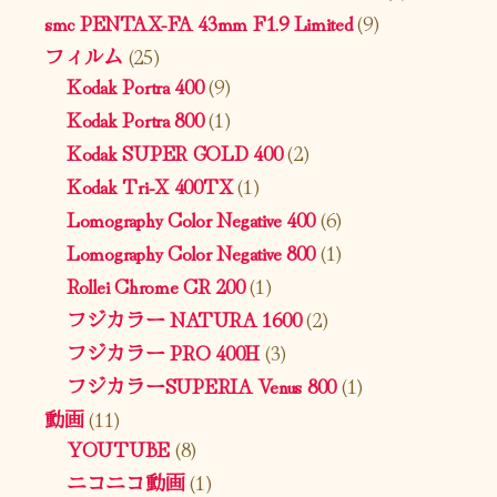
smc PENTAX-FA 43mm F1.9 Limited
(9)
フィルム
(25)
Kodak Portra 400
(9)
Kodak Portra 800
(1)
Kodak SUPER GOLD 400
(2)
Kodak Tri-X 400TX
(1)
Lomography Color Negative 400
(6)
Lomography Color Negative 800
(1)
Rollei Chrome CR 200
(1)
フジカラー NATURA 1600
(2)
フジカラー PRO 400H
(3)
フジカラーSUPERIA Venus 800
(1)
動画
(11)
YOUTUBE
(8)
ニコニコ動画
(1)