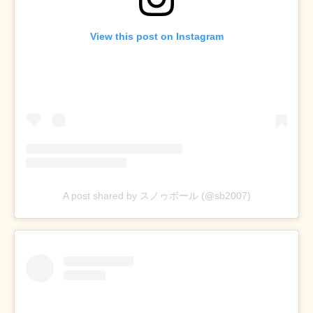
View this post on Instagram
A post shared by スノゥボール (@sb2007)