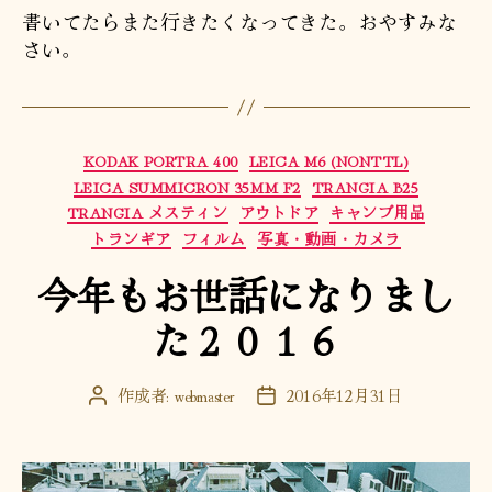
書いてたらまた行きたくなってきた。おやすみな
さい。
カ
KODAK PORTRA 400
LEICA M6 (NONTTL)
テ
LEICA SUMMICRON 35MM F2
TRANGIA B25
ゴ
TRANGIA メスティン
アウトドア
キャンプ用品
リ
トランギア
フィルム
写真・動画・カメラ
ー
今年もお世話になりまし
た２０１６
作成者:
webmaster
2016年12月31日
投
投
稿
稿
者
日