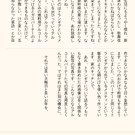
た
染
知
か
が
つ
な
丨
て
ア
に
新
駅
よ
ド
て
迷
生
。
の
ま
ら
難
で
け
じ
い
ね
な
幹
は
う
キ
い
わ
活
。
っ
は
な
し
き
る
み
こ
る
り
線
い
に
ド
か
な
に
て
ト
か
い
る
と
の
れ
ま
の
ま
な
キ
ね
く
も
B25 
。
っ
し
ラ
も
ガ
燃
は
し
乗
だ
り
し
ば
な
よ
っ
ま
た
ン
け
の
ス
料
ア
っ
た
り
に
ま
な
な
う
。
っ
単
ギ
た
ど
な
バ
用
ル
場
迷
し
が
ら
や
て
た
語
ア
し
楽
ん
丨
ア
コ
あ
が
い
た
ら
な
く
い
、
。
ん
︶
と
し
だ
ナ
ル
丨
れ
わ
ま
な
い
慣
う
で
と
い
歌
い
け
丨
コ
ル
脱
か
す
も
ん
キ
れ
ア
。
。
、
ャ
す
か
う
舞
ど
の
丨
ラ
線
ら
う
と
ル
、
ね
自
メ
ン
伎
五
よ
ル
ン
し
な
な
ど
か
新
。
ん
コ
い
も
ま
飯
ラ
に
ま
作
そ
だ
丨
荻
な
あ
す
盒
ン
な
す
で
。
。
っ
れ
ル
窪
く
れ
の
ギ
り
き
、
た
で
バ
の
書
家
よ
ア
ま
こ
な
。
は
丨
写
き
ト
の
う
か
し
い
い
で
良
ナ
真
始
ラ
キ
な
ら
た
つ
か
。
ッ
は
い
丨
で
め
ン
鍋
出
の
な
ぁ
そ
チ
大
た
す
た
ギ
だ
て
こ
お
。
れ
ン
な
晦
ち
た
ア
け
い
の
か
は
で
ん
日
の
こ
め
に
を
る
バ
げ
。
ま
て
と
写
ん
画
つ
使
メ
丨
で
た
日
良
真
な
像
い
い
ス
ナ
料
別
々
い
も
こ
は
て
色
テ
丨
理
ィ
の
妄
お
用
と
全
語
々
と
も
機
ン
想
年
意
な
く
る
作
同
す
っ
会
と
し
を
し
ら
関
つ
じ
る
。
に
て
い
て
と
ア
係
も
く
よ
。
い
う
い
く
ル
な
り
ト
う