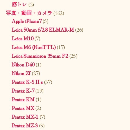
筋トレ
(2)
写真・動画・カメラ
(162)
Apple iPhone7
(5)
Leica 50mm f/2.8 ELMAR-M
(26)
Leica M10
(7)
Leica M6 (NonTTL)
(17)
Leica Summicron 35mm F2
(25)
Nikon D40
(1)
Nikon Zf
(27)
Pentax K-5 II s
(37)
Pentax K-7
(19)
Pentax KM
(1)
Pentax MX
(2)
Pentax MX-1
(7)
Pentax MZ-3
(3)