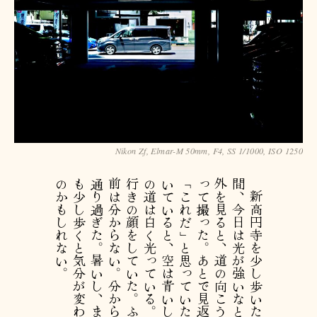
Nikon Zf, Elmar-M 50mm, F4, SS 1/1000, ISO 1250
。