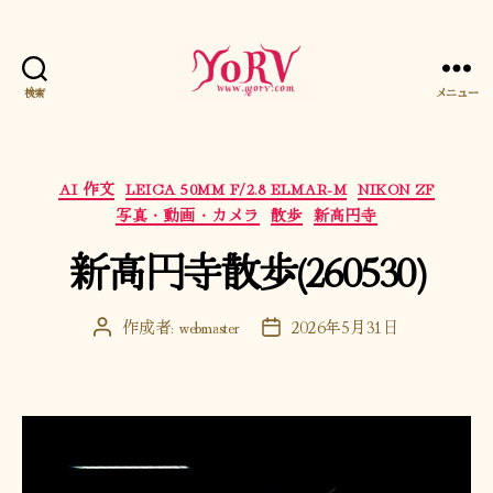
検索
メニュー
YORV
カ
AI 作文
LEICA 50MM F/2.8 ELMAR-M
NIKON ZF
テ
写真・動画・カメラ
散歩
新高円寺
ゴ
新高円寺散歩(260530)
リ
ー
作成者:
webmaster
2026年5月31日
投
投
稿
稿
者
日