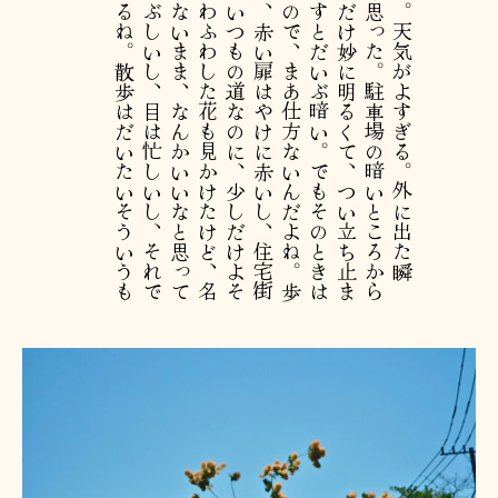
新
高
円
寺
を
少
し
歩
い
た
。
天
気
が
よ
す
ぎ
る
。
外
に
出
た
瞬
間
、
今
日
は
光
が
強
い
な
と
思
っ
た
。
駐
車
場
の
暗
い
と
こ
ろ
か
ら
外
を
見
る
と
、
道
の
向
こ
う
だ
け
妙
に
明
る
く
て
、
つ
い
立
ち
止
ま
っ
て
撮
っ
た
。
あ
と
で
見
返
す
と
だ
い
ぶ
暗
い
。
で
も
そ
の
と
き
は
「
こ
れ
だ
」
と
思
っ
て
い
た
の
で
、
ま
あ
仕
方
な
い
ん
だ
よ
ね
。
歩
い
て
い
る
と
、
空
は
青
い
し
、
赤
い
扉
は
や
け
に
赤
い
し
、
住
宅
街
の
道
は
白
く
光
っ
て
い
る
。
い
つ
も
の
道
な
の
に
、
少
し
だ
け
よ
そ
行
き
の
顔
を
し
て
い
た
。
ふ
わ
ふ
わ
し
た
花
も
見
か
け
た
け
ど
、
名
前
は
分
か
ら
な
い
。
分
か
ら
な
い
ま
ま
、
な
ん
か
い
い
な
と
思
っ
て
通
り
過
ぎ
た
。
暑
い
し
、
ま
ぶ
し
い
し
、
目
は
忙
し
い
し
、
そ
れ
で
も
少
し
歩
く
と
気
分
が
変
わ
る
ね
。
散
歩
は
だ
い
た
い
そ
う
い
う
も
の
か
も
し
れ
な
い