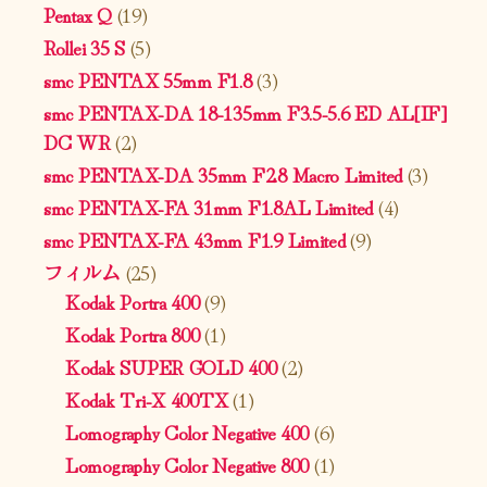
Pentax Q
(19)
Rollei 35 S
(5)
smc PENTAX 55mm F1.8
(3)
smc PENTAX-DA 18-135mm F3.5-5.6 ED AL[IF]
DC WR
(2)
smc PENTAX-DA 35mm F2.8 Macro Limited
(3)
smc PENTAX-FA 31mm F1.8AL Limited
(4)
smc PENTAX-FA 43mm F1.9 Limited
(9)
フィルム
(25)
Kodak Portra 400
(9)
Kodak Portra 800
(1)
Kodak SUPER GOLD 400
(2)
Kodak Tri-X 400TX
(1)
Lomography Color Negative 400
(6)
Lomography Color Negative 800
(1)