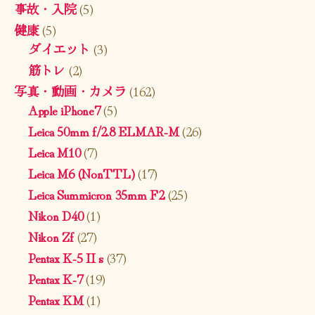
事故・入院
(5)
健康
(5)
ダイエット
(3)
筋トレ
(2)
写真・動画・カメラ
(162)
Apple iPhone7
(5)
Leica 50mm f/2.8 ELMAR-M
(26)
Leica M10
(7)
Leica M6 (NonTTL)
(17)
Leica Summicron 35mm F2
(25)
Nikon D40
(1)
Nikon Zf
(27)
Pentax K-5 II s
(37)
Pentax K-7
(19)
Pentax KM
(1)