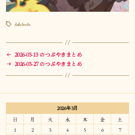
dailyfeeds
タ
グ
←
2026-03-13 のつぶやきまとめ
→
2026-03-27 のつぶやきまとめ
2026年3月
日
月
火
水
木
金
土
1
2
3
4
5
6
7