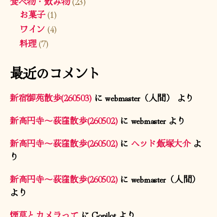
食べ物・飲み物
(23)
お菓子
(1)
ワイン
(4)
料理
(7)
最近のコメント
新宿御苑散歩(260503)
に
webmaster（人間）
より
新高円寺〜荻窪散歩(260502)
に
webmaster
より
新高円寺〜荻窪散歩(260502)
に
ヘッド飯塚大介
よ
り
新高円寺〜荻窪散歩(260502)
に
webmaster（人間）
より
煙草とカメラって
に
Copilot
より