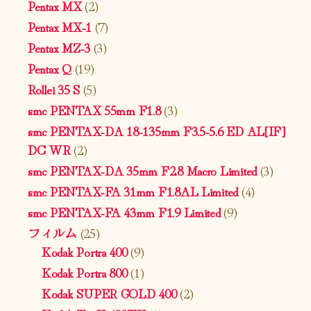
Pentax MX
(2)
Pentax MX-1
(7)
Pentax MZ-3
(3)
Pentax Q
(19)
Rollei 35 S
(5)
smc PENTAX 55mm F1.8
(3)
smc PENTAX-DA 18-135mm F3.5-5.6 ED AL[IF]
DC WR
(2)
smc PENTAX-DA 35mm F2.8 Macro Limited
(3)
smc PENTAX-FA 31mm F1.8AL Limited
(4)
smc PENTAX-FA 43mm F1.9 Limited
(9)
フィルム
(25)
Kodak Portra 400
(9)
Kodak Portra 800
(1)
Kodak SUPER GOLD 400
(2)