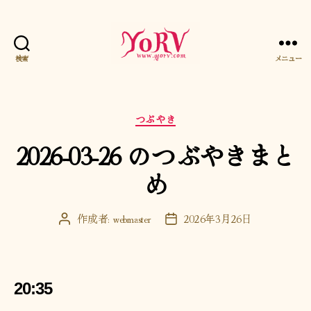
検索
メニュー
YORV
カ
つぶやき
テ
2026-03-26 のつぶやきまと
ゴ
リ
め
ー
作成者:
webmaster
2026年3月26日
投
投
稿
稿
者
日
20:35