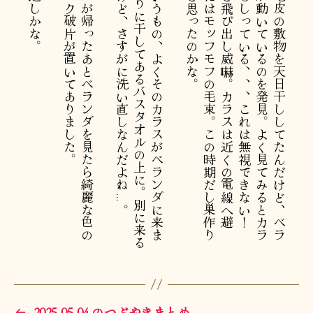
。
そ
し
て
カ
ラ
ス
が
帰
っ
た
あ
と
ベ
ラ
ン
ダ
を
見
た
ら
綺
麗
な
色
の
謎
の
プ
ラ
ス
チ
ッ
ク
破
片
が
置
い
て
あ
り
ま
し
た
。
そ
れ
か
ら
と
い
う
も
の
、
よ
く
そ
の
カ
ラ
ス
が
ベ
ラ
ン
ダ
に
来
ま
す
｡
今
日
は
手
す
り
に
干
し
て
あ
る
バ
ス
タ
オ
ル
の
上
に
。
別
に
来
る
の
は
良
い
ん
だ
け
ど
、
さ
す
が
に
洗
い
直
し
な
ん
だ
よ
ね
…
。
先
日
、
羊
の
毛
皮
の
敷
物
を
天
日
干
し
し
て
た
ん
だ
け
ど
、
ベ
ラ
ン
ダ
に
黒
い
影
が
動
い
て
い
る
の
を
発
見
。
よ
く
見
て
み
る
と
カ
ラ
ス
が
羊
の
毛
を
む
し
っ
て
い
る
、
、
、
こ
れ
は
無
視
で
き
な
い
！
『
オ
ラ
ー
ッ
』
と
飛
び
出
し
威
嚇
。
カ
ラ
ス
は
近
く
の
電
線
へ
避
難
。
ク
チ
バ
シ
に
は
モ
ッ
フ
モ
フ
の
毛
束
。
こ
の
時
期
だ
し
巣
作
り
に
で
も
使
お
う
と
思
っ
た
の
か
な
←
2025-05-04 のつぶやきまとめ