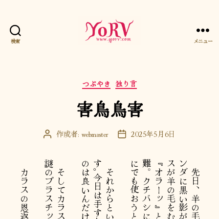
検索
メニュー
YORV
カ
つぶやき
独り言
テ
害鳥鳥害
ゴ
リ
ー
作成者:
webmaster
2025年5月6日
投
投
稿
稿
者
日
カラスの恩返しかな。