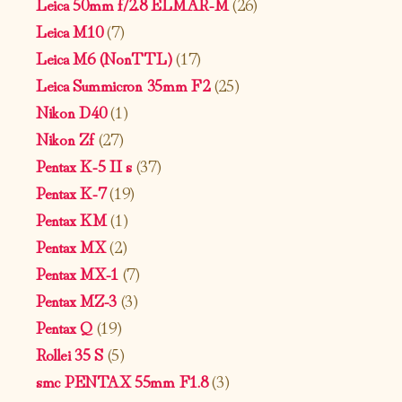
Leica 50mm f/2.8 ELMAR-M
(26)
Leica M10
(7)
Leica M6 (NonTTL)
(17)
Leica Summicron 35mm F2
(25)
Nikon D40
(1)
Nikon Zf
(27)
Pentax K-5 II s
(37)
Pentax K-7
(19)
Pentax KM
(1)
Pentax MX
(2)
Pentax MX-1
(7)
Pentax MZ-3
(3)
Pentax Q
(19)
Rollei 35 S
(5)
smc PENTAX 55mm F1.8
(3)